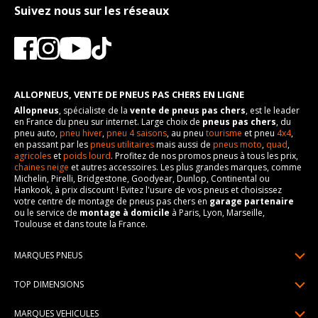
Suivez nous sur les réseaux
ALLOPNEUS, VENTE DE PNEUS PAS CHERS EN LIGNE
Allopneus
, spécialiste de la
vente de pneus pas chers
, est le leader
en France du pneu sur internet. Large choix de
pneus pas chers
, du
pneu auto,
pneu hiver
,
pneu 4 saisons
, au pneu
tourisme
et pneu
4x4
,
en passant par les
pneus utilitaires
mais aussi de
pneus moto
,
quad
,
agricoles
et
poids lourd
. Profitez de nos promos pneus à tous les prix,
chaines neige
et autres accessoires. Les plus grandes marques, comme
Michelin, Pirelli, Bridgestone, Goodyear, Dunlop, Continental ou
Hankook, à prix discount ! Evitez l'usure de vos pneus et choisissez
votre centre de montage de pneus pas chers en
garage partenaire
ou le service de
montage à domicile
à Paris, Lyon, Marseille,
Toulouse et dans toute la France.
MARQUES PNEUS
Pneus Michelin
TOP DIMENSIONS
Pneus Pirelli
175/65R14
MARQUES VEHICULES
Pneus Continental