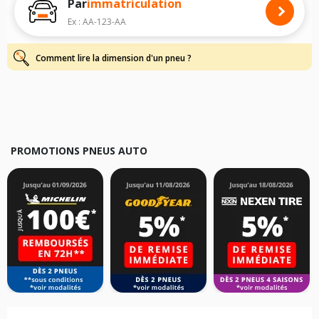
Par
immatriculation
Pour cela, veuillez sélectionner le modèle de votre véhicule ci-dessous :
Ex : AA-123-AA
Les résultats de votre recherche sont donnés à titre indicatif. Il est
fortement recommandé de vérifier en amont la dimension des pneus
montés sur votre véhicule, sans oublier les indices de charge et de
Comment lire la dimension d'un pneu ?
vitesse, indispensables pour que votre dimension soit complète.
PROMOTIONS PNEUS AUTO