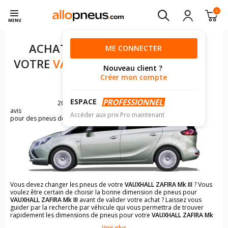
0
MENU
ACHAT DE PNEUS POUR
ME CONNECTER
VOTRE
VAUXHALL ZAFIRA MK
Nouveau client ?
III
Créer mon compte
ESPACE
2097
avis
Accéder aux prix Pro maintenant
pour des pneus de VAUXHALL ZAFIRA
Vous devez changer les pneus de votre
VAUXHALL ZAFIRA Mk III
? Vous
voulez être certain de choisir la bonne dimension de pneus pour
VAUXHALL ZAFIRA Mk III
avant de valider votre achat ? Laissez vous
guider par la recherche par véhicule qui vous permettra de trouver
rapidement les dimensions de pneus pour votre
VAUXHALL ZAFIRA Mk
III
.
Voir plus