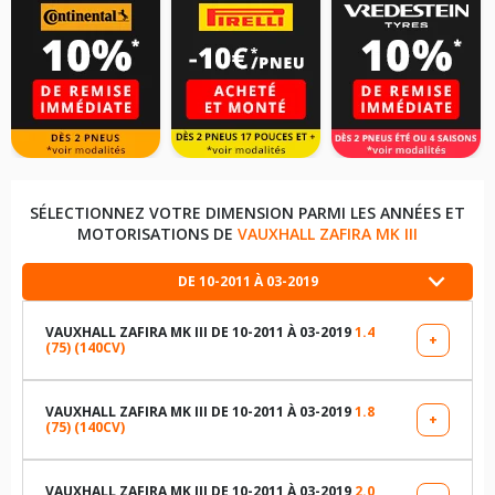
SÉLECTIONNEZ VOTRE DIMENSION PARMI LES ANNÉES ET
MOTORISATIONS DE
VAUXHALL ZAFIRA MK III
DE 10-2011 À 03-2019
VAUXHALL ZAFIRA MK III DE 10-2011 À 03-2019
1.4
+
(75) (140CV)
LES DIMENSIONS COMPATIBLES
225/50R17 94 V
VAUXHALL ZAFIRA MK III DE 10-2011 À 03-2019
1.8
+
(75) (140CV)
LES DIMENSIONS COMPATIBLES
235/40R19 92 W
225/50R17 94 V
VAUXHALL ZAFIRA MK III DE 10-2011 À 03-2019
2.0