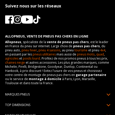
Suivez nous sur les réseaux
ALLOPNEUS, VENTE DE PNEUS PAS CHERS EN LIGNE
Allopneus
, spécialiste de la
vente de pneus pas chers
, est le leader
en France du pneu sur internet. Large choix de
pneus pas chers
, du
pneu auto,
pneu hiver
,
pneu 4 saisons
, au pneu
tourisme
et pneu
4x4
,
en passant par les
pneus utilitaires
mais aussi de
pneus moto
,
quad
,
agricoles
et
poids lourd
. Profitez de nos promos pneus à tous les prix,
chaines neige
et autres accessoires. Les plus grandes marques, comme
Michelin, Pirelli, Bridgestone, Goodyear, Dunlop, Continental ou
Hankook, à prix discount ! Evitez l'usure de vos pneus et choisissez
votre centre de montage de pneus pas chers en
garage partenaire
ou le service de
montage à domicile
à Paris, Lyon, Marseille,
Toulouse et dans toute la France.
MARQUES PNEUS
Pneus Michelin
TOP DIMENSIONS
Pneus Pirelli
175/65R14