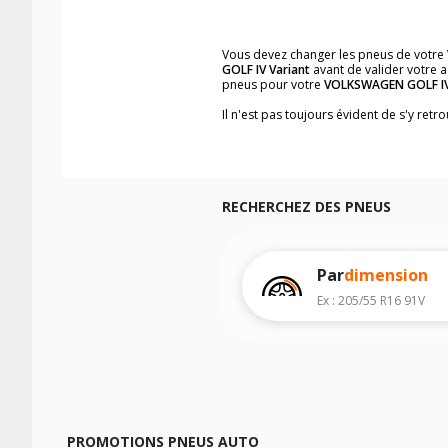
Vous devez changer les pneus de votre
GOLF IV Variant
avant de valider votre 
pneus pour votre
VOLKSWAGEN GOLF IV
Il n'est pas toujours évident de s'y ret
vous trouverez facilement les dimensi
Vous ne savez pas comment trouver les 
véhicule ainsi que sur l'étiquette collée 
Notre base de recherche véhicule vous
RECHERCHEZ DES PNEUS
Pour cela, veuillez sélectionner l'année
Les résultats de votre recherche sont d
véhicule, sans oublier les indices de c
Par
dimension
Ex : 205/55 R16 91V
PROMOTIONS PNEUS AUTO