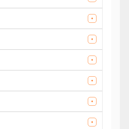
+
+
+
+
+
AV chargé
AR chargé
2.5
3.2
2.3
3
+
AV chargé
AR chargé