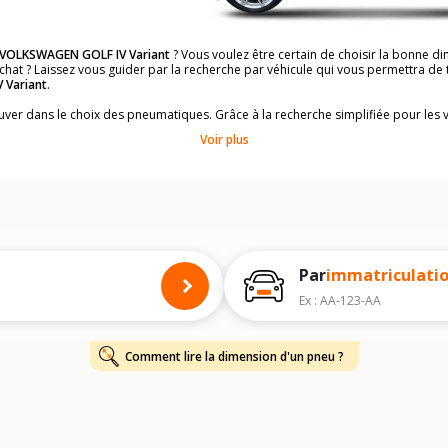
VOLKSWAGEN GOLF IV Variant
? Vous voulez être certain de choisir la bonne 
achat ? Laissez vous guider par la recherche par véhicule qui vous permettra d
 Variant
.
rouver dans le choix des pneumatiques. Grâce à la recherche simplifiée pour les 
ons de pneus compatibles et homologuées.
Voir plus
dimensions de vos pneus ? Ces informations sont indiquées sur le flanc des p
à l'intérieur de la portière conducteur.
 permettra de trouver les dimensions de vos pneus pour
VOLKSWAGEN GOLF IV 
 de votre
VOLKSWAGEN GOLF IV Variant
ci-dessous :
onnés à titre indicatif. Il est fortement recommandé de vérifier en amont la di
harge et de vitesse, indispensables pour que votre dimension soit complète.
Par
immatriculati
Ex : AA-123-AA
Comment lire la dimension d'un pneu ?