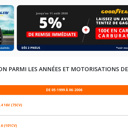
ON PARMI LES ANNÉES ET MOTORISATIONS D
DE 05-1999 À 06-2006
.4 16V (75CV)
.6 (101CV)