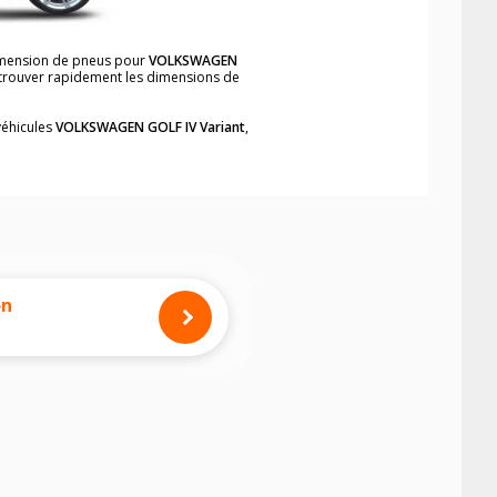
dimension de pneus pour
VOLKSWAGEN
e trouver rapidement les dimensions de
véhicules
VOLKSWAGEN GOLF IV Variant
,
neumatiques, dans le carnet de bord du
Variant
, simplement et rapidement.
mension des pneus montés sur votre
on