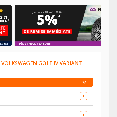
E
VOLKSWAGEN GOLF IV VARIANT
+
+