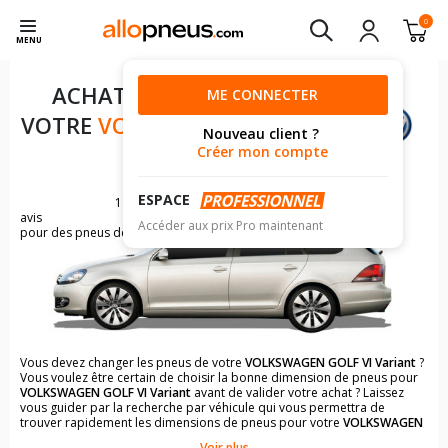
0
MENU
ACHAT DE PNEUS POUR
ME CONNECTER
VOTRE
VOLKSWAGEN GOLF VI
Nouveau client ?
VARIANT
Créer mon compte
ESPACE
11456
avis
Accéder aux prix Pro maintenant
pour des pneus de VOLKSWAGEN GOLF
Vous devez changer les pneus de votre
VOLKSWAGEN GOLF VI Variant
?
Vous voulez être certain de choisir la bonne dimension de pneus pour
VOLKSWAGEN GOLF VI Variant
avant de valider votre achat ? Laissez
vous guider par la recherche par véhicule qui vous permettra de
trouver rapidement les dimensions de pneus pour votre
VOLKSWAGEN
GOLF VI Variant
.
Voir plus