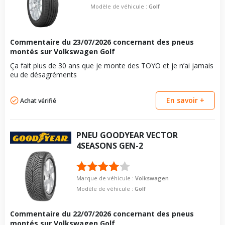
Taille de la tête de boulon
17
VISSERIE VOLKSWAGEN GOLF VI VARIANT DE 07-2009 À
Modèle de véhicule :
Golf
boulon
07-2014 2.0 TFSI (200CV)
Longueur du boulon
28
Pour la visserie, afin de garantir une parfaite compatibilité, nous
Type de boulon
M14x1.5
vous conseillons de contacter directement le constructeur.
Force de rotation du
125
Taille de la tête de boulon
17
Commentaire du
23/07/2026
concernant des pneus
boulon
montés sur Volkswagen Golf
Longueur du boulon
28
Pour la visserie, afin de garantir une parfaite compatibilité, nous
vous conseillons de contacter directement le constructeur.
Ça fait plus de 30 ans que je monte des TOYO et je n’ai jamais
Force de rotation du
125
eu de désagréments
boulon
Pour la visserie, afin de garantir une parfaite compatibilité, nous
En savoir +
vous conseillons de contacter directement le constructeur.
Achat vérifié
PNEU
GOODYEAR
VECTOR
4SEASONS GEN-2
Marque de véhicule :
Volkswagen
Modèle de véhicule :
Golf
Commentaire du
22/07/2026
concernant des pneus
montés sur Volkswagen Golf