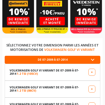
SÉLECTIONNEZ VOTRE DIMENSION PARMI LES ANNÉES ET
MOTORISATIONS DE
VOLKSWAGEN GOLF VI VARIANT
DE 07-2009 À 07-2014
VOLKSWAGEN GOLF VI VARIANT DE 07-2009 À 07-
+
2014
1.2 TSI (105CV)
LES DIMENSIONS COMPATIBLES
205/55R16 91 V
VOLKSWAGEN GOLF VI VARIANT DE 07-2009 À 07-
+
2014
1.2 TSI (86CV)
LES DIMENSIONS COMPATIBLES
225/45R17 91 V
205/55R16 91 V
VOLKSWAGEN GOLF VI VARIANT DE 07-2009 À 07-