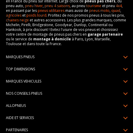
en France du pneu sur internet. Large choix de
pneus pas chers
, du
pneu auto,
pneu hiver
,
pneu 4 saisons
, au pneu
tourisme
et pneu
4x4
,
en passant par les
pneus utilitaires
mais aussi de
pneus moto
,
quad
,
agricoles
et
poids lourd
. Profitez de nos promos pneus à tous les prix,
chaines neige
et autres accessoires. Les plus grandes marques, comme
Michelin, Pirelli, Bridgestone, Goodyear, Dunlop, Continental ou
Hankook, à prix discount ! Evitez l'usure de vos pneus et choisissez
votre centre de montage de pneus pas chers en
garage partenaire
ou le service de
montage à domicile
à Paris, Lyon, Marseille,
Toulouse et dans toute la France.
MARQUES PNEUS
Pneus Michelin
TOP DIMENSIONS
Pneus Pirelli
175/65R14
MARQUES VEHICULES
Pneus Continental
185/65R15
Renault
Pneus Goodyear
NOS CONSEILS PNEUS
195/65R15
Dacia
Pneus Bridgestone
Lire un pneumatique
195/55R16
ALLOPNEUS
Peugeot
Pneus Hankook
Indice de charge et de vitesse
205/55R16
Qui sommes-nous? | About us
Citroën
Pneus Dunlop
AIDE ET SERVICES
Pression pneu
205/60R16
Avis DriverReviews | Who is DriverReviews
Volkswagen
Toutes les marques
Paiement en plusieurs fois
Voyant pression pneu
225/45R17
PARTENAIRES
Espace Presse
Audi