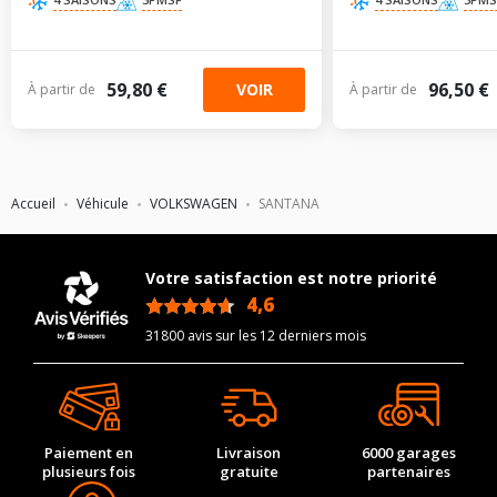
59,80 €
96,50 €
VOIR
À partir de
À partir de
Accueil
Véhicule
VOLKSWAGEN
SANTANA
Votre satisfaction est notre priorité
4,6
/5
31800 avis sur les 12 derniers mois
Paiement en
Livraison
6000 garages
plusieurs fois
gratuite
partenaires