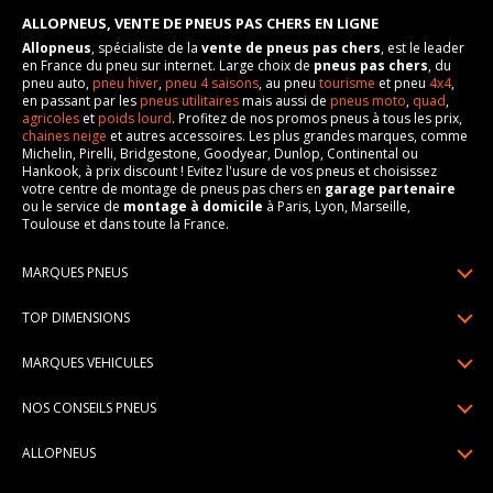
ALLOPNEUS, VENTE DE PNEUS PAS CHERS EN LIGNE
Allopneus
, spécialiste de la
vente de pneus pas chers
, est le leader
en France du pneu sur internet. Large choix de
pneus pas chers
, du
pneu auto,
pneu hiver
,
pneu 4 saisons
, au pneu
tourisme
et pneu
4x4
,
en passant par les
pneus utilitaires
mais aussi de
pneus moto
,
quad
,
agricoles
et
poids lourd
. Profitez de nos promos pneus à tous les prix,
chaines neige
et autres accessoires. Les plus grandes marques, comme
Michelin, Pirelli, Bridgestone, Goodyear, Dunlop, Continental ou
Hankook, à prix discount ! Evitez l'usure de vos pneus et choisissez
votre centre de montage de pneus pas chers en
garage partenaire
ou le service de
montage à domicile
à Paris, Lyon, Marseille,
Toulouse et dans toute la France.
MARQUES PNEUS
Pneus Michelin
TOP DIMENSIONS
Pneus Pirelli
175/65R14
MARQUES VEHICULES
Pneus Continental
185/65R15
Renault
Pneus Goodyear
NOS CONSEILS PNEUS
195/65R15
Dacia
Pneus Bridgestone
Lire un pneumatique
195/55R16
ALLOPNEUS
Peugeot
Pneus Hankook
Indice de charge et de vitesse
205/55R16
Qui sommes-nous? | About us
Citroën
Pneus Dunlop