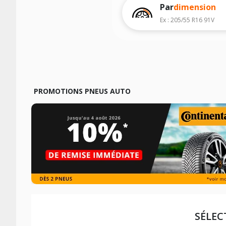
véhicule, sans oublier les indices de c
Par
dimension
Ex : 205/55 R16 91V
PROMOTIONS PNEUS AUTO
SÉLEC