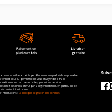
Paiement en
Livraison
plusieurs fois
gratuite
Suive
 adresse e-mail sera traitée par Allopneus en qualité de responsable
aitement pour lui permettre de vous envoyer des e-mails
ormation concernant ses activités, produits et services.
disposez des droits prévus par la règlementation, en particulier de
 désinscrire à tout moment.
d'informations :
la politique de gestion des données.