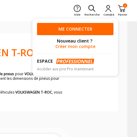
0
Aide
Recherche
Compte
Panier
ME CONNECTER
Nouveau client ?
Créer mon compte
N T-ROC
ESPACE
Accéder aux prix Pro maintenant
de pneus
pour
VOLKSWAGEN T-ROC
ement les dimensions de pneus pour
véhicules
VOLKSWAGEN T-ROC
, vous
neumatiques, dans le carnet de bord du
 simplement et rapidement.
mension des pneus montés sur votre