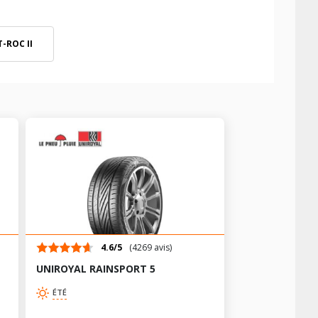
-ROC II
4.6/5
(4269 avis)
UNIROYAL RAINSPORT 5
ÉTÉ