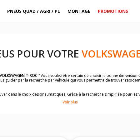
PNEUS QUAD / AGRI / PL
MONTAGE
PROMOTIONS
EUS POUR VOTRE
VOLKSWAGE
VOLKSWAGEN T-ROC
? Vous voulez être certain de choisir la bonne
dimension 
vous guider par la recherche par véhicule qui vous permettra de trouver rapid
rouver dans le choix des pneumatiques. Grâce à la recherche simplifiée pour les 
e pneus compatibles et homologuées.
Voir plus
dimensions de vos pneus ? Ces informations sont indiquées sur le flanc des p
à l'intérieur de la portière conducteur.
 permettra de trouver les dimensions de vos pneus pour
VOLKSWAGEN T-ROC
,
le de votre véhicule ci-dessous :
onnés à titre indicatif. Il est fortement recommandé de vérifier en amont la di