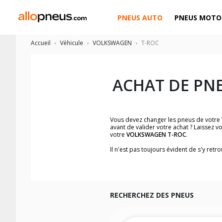
PNEUS AUTO
PNEUS MOTO
Accueil
Véhicule
VOLKSWAGEN
T-ROC
ACHAT DE PN
Vous devez changer les pneus de votre
avant de valider votre achat ? Laissez 
votre
VOLKSWAGEN T-ROC
.
Il n'est pas toujours évident de s'y ret
trouverez facilement les dimensions d
Vous ne savez pas comment trouver les 
véhicule ainsi que sur l'étiquette collée 
Notre base de recherche véhicule vous
RECHERCHEZ DES PNEUS
Pour cela, veuillez sélectionner le modè
Les résultats de votre recherche sont d