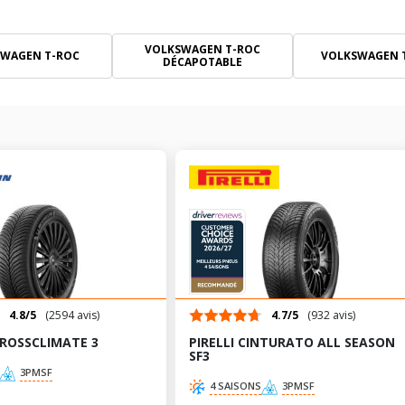
VOLKSWAGEN T-ROC
WAGEN T-ROC
VOLKSWAGEN T
DÉCAPOTABLE
4.8/5
(2594 avis)
4.7/5
(932 avis)
CROSSCLIMATE 3
PIRELLI CINTURATO ALL SEASON
SF3
3PMSF
4 SAISONS
3PMSF