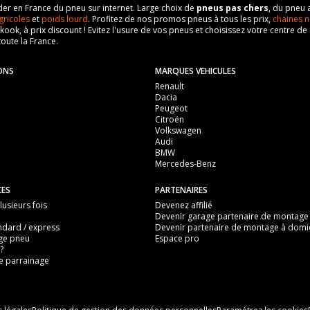
eader en France du pneu sur internet. Large choix de
pneus pas chers
, du pneu 
gricoles
et
poids lourd
. Profitez de nos promos pneus à tous les prix,
chaines n
nkook, à prix discount ! Evitez l'usure de vos pneus et choisissez votre centre
toute la France.
ONS
MARQUES VEHICULES
Renault
Dacia
Peugeot
Citroën
Volkswagen
Audi
BMW
Mercedes-Benz
CES
PARTENAIRES
usieurs fois
Devenez affilié
Devenir garage partenaire de montage
ndard / express
Devenir partenaire de montage à domic
ge pneu
Espace pro
?
 parrainage