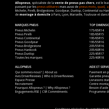
Allopneus
, spécialiste de la
vente de pneus pas chers
, est le l
passant par les
pneus utilitaires
mais aussi de
pneus moto
,
quad
,
a
Michelin, Pirelli, Bridgestone, Goodyear, Dunlop, Continental ou Ha
de
montage à domicile
à Paris, Lyon, Marseille, Toulouse et dans 
MARQUES PNEUS
TOP DIMENSI
Pneus Michelin
175/65R14
Pneus Pirelli
185/65R15
Pneus Continental
195/65R15
Pneus Goodyear
195/55R16
Pneus Bridgestone
205/55R16
Pneus Hankook
205/60R16
Pneus Dunlop
225/45R17
Toutes les marques
225/40R18
ALLOPNEUS
AIDE ET SERVI
Qui sommes-nous? | About us
Paiement en pl
Avis DriverReviews | Who is DriverReviews
Garantie pneu
Espace Presse
Livraisons sta
Recrutement
Centre monta
Pourquoi Allopneus ? | Why Allopneus ?
Besoin d'aide 
Engagements RSE | CSR Commitments
Programme de