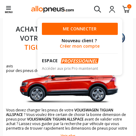
0
MENU
ACHAT DE PNEUS POUR
ME CONNECTER
VOTRE
VOLKSWAGEN
Nouveau client ?
TIGUAN ALLSPACE
Créer mon compte
ESPACE
4010
avis
Accéder aux prix Pro maintenant
pour des pneus de VOLKSWAGEN TIGUAN
Vous devez changer les pneus de votre
VOLKSWAGEN TIGUAN
ALLSPACE
? Vous voulez être certain de choisir la bonne dimension de
pneus pour
VOLKSWAGEN TIGUAN ALLSPACE
avant de valider votre
achat ? Laissez vous guider par la recherche par véhicule qui vous
permettra de trouver rapidement les dimensions de pneus pour votre
VOLKSWAGEN TIGUAN ALLSPACE
.
Voir plus