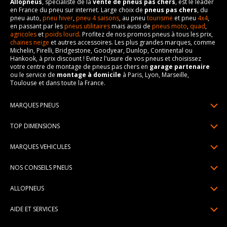
Allopneus
, spécialiste de la
vente de pneus pas chers
, est le leader
en France du pneu sur internet. Large choix de
pneus pas chers
, du
pneu auto,
pneu hiver
,
pneu 4 saisons
, au pneu
tourisme
et pneu
4x4
,
en passant par les
pneus utilitaires
mais aussi de
pneus moto
,
quad
,
agricoles
et
poids lourd
. Profitez de nos promos pneus à tous les prix,
chaines neige
et autres accessoires. Les plus grandes marques, comme
Michelin, Pirelli, Bridgestone, Goodyear, Dunlop, Continental ou
Hankook, à prix discount ! Evitez l'usure de vos pneus et choisissez
votre centre de montage de pneus pas chers en
garage partenaire
ou le service de
montage à domicile
à Paris, Lyon, Marseille,
Toulouse et dans toute la France.
MARQUES PNEUS
Pneus Michelin
TOP DIMENSIONS
Pneus Pirelli
175/65R14
MARQUES VEHICULES
Pneus Continental
185/65R15
Renault
Pneus Goodyear
NOS CONSEILS PNEUS
195/65R15
Dacia
Pneus Bridgestone
Lire un pneumatique
195/55R16
ALLOPNEUS
Peugeot
Pneus Hankook
Indice de charge et de vitesse
205/55R16
Qui sommes-nous? | About us
Citroën
Pneus Dunlop
AIDE ET SERVICES
Pression pneu
205/60R16
Avis DriverReviews | Who is DriverReviews
Volkswagen
Toutes les marques
Paiement en plusieurs fois
Voyant pression pneu
225/45R17