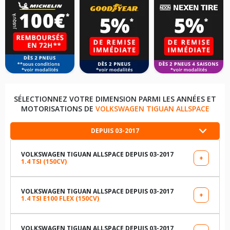
SÉLECTIONNEZ VOTRE DIMENSION PARMI LES ANNÉES ET
MOTORISATIONS DE
VOLKSWAGEN TIGUAN ALLSPACE
DEPUIS 03-2017
VOLKSWAGEN TIGUAN ALLSPACE DEPUIS 03-2017
+
1.4 TSI (150CV)
LES DIMENSIONS COMPATIBLES
235/55R18 100 V
VOLKSWAGEN TIGUAN ALLSPACE DEPUIS 03-2017
+
1.4 TSI E100 FLEX (150CV)
LES DIMENSIONS COMPATIBLES
235/50R19 99 V
235/55R18 100 V
VOLKSWAGEN TIGUAN ALLSPACE DEPUIS 03-2017