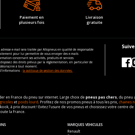
Paiement en
Livraison
plusieurs fois
gratuite
Suive
 adresse e-mail sera traitée par Allopneus en qualité de responsable
aitement pour lui permettre de vous envoyer des e-mails
ormation concernant ses activités, produits et services.
disposez des droits prévus par la règlementation, en particulier de
 désinscrire à tout moment.
d'informations :
la politique de gestion des données.
eader en France du pneu sur internet. Large choix de
pneus pas chers
, du pneu 
gricoles
et
poids lourd
. Profitez de nos promos pneus à tous les prix,
chaines n
nkook, à prix discount ! Evitez l'usure de vos pneus et choisissez votre centre
toute la France.
ONS
MARQUES VEHICULES
Renault