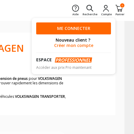
0
Aide
Recherche
Compte
Panier
ME CONNECTER
Nouveau client ?
AGEN
Créer mon compte
ESPACE
Accéder aux prix Pro maintenant
ension de pneus
pour
VOLKSWAGEN
 trouver rapidement les dimensions de
véhicules
VOLKSWAGEN TRANSPORTER
,
neumatiques, dans le carnet de bord du
PORTER
, simplement et rapidement.