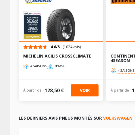
4.6/5
(1024 avis)
MICHELIN AGILIS CROSSCLIMATE
CONTINEN
4SEASON
4 SAISONS
3PMSF
4 SAISONS
128,50 €
1
VOIR
À partir de
À partir de
LES DERNIERS AVIS PNEUS MONTÉS SUR
VOLKSWAGEN 