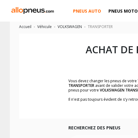
PNEUS AUTO
PNEUS MOTO
Accueil
Véhicule
VOLKSWAGEN
TRANSPORTER
ACHAT DE
Vous devez changer les pneus de votre
TRANSPORTER
avant de valider votre a
pneus pour votre
VOLKSWAGEN TRANS
Il n'est pas toujours évident de s'y ret
vous trouverez facilement les dimensi
Vous ne savez pas comment trouver les 
véhicule ainsi que sur l'étiquette collée 
Notre base de recherche véhicule vous
RECHERCHEZ DES PNEUS
Pour cela, veuillez sélectionner le modè