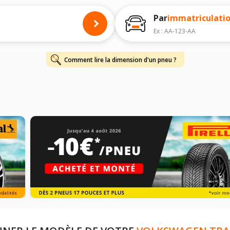
onnés à titre indicatif. Il est fortement recommandé de vérifier en amont la di
harge et de vitesse, indispensables pour que votre dimension soit complète.
Par
immatriculati
Ex : AA-123-AA
Comment lire la dimension d'un pneu ?