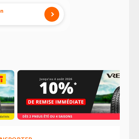
mension des pneus montés sur votre
on