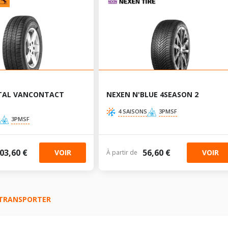
TAL VANCONTACT
NEXEN N'BLUE 4SEASON 2
4 SAISONS
3PMSF
3PMSF
03,60 €
56,60 €
VOIR
VOIR
À partir de
TRANSPORTER