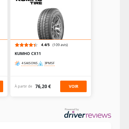
4.4/5
(109 avis)
KUMHO CX11
4 SAISONS
3PMSF
76,20 €
VOIR
À partir de