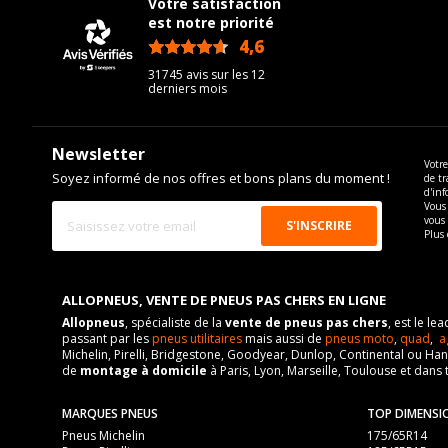
Votre satisfaction
est notre priorité
4,6
/5
31745 avis sur les 12
derniers mois
Newsletter
Votre
Soyez informé de nos offres et bons plans du moment !
de tr
d'inf
Vous 
vous
Plus 
ALLOPNEUS, VENTE DE PNEUS PAS CHERS EN LIGNE
Allopneus
, spécialiste de la
vente de pneus pas chers
, est le l
passant par les
pneus utilitaires
mais aussi de
pneus moto
,
quad
,
a
Michelin, Pirelli, Bridgestone, Goodyear, Dunlop, Continental ou Ha
de
montage à domicile
à Paris, Lyon, Marseille, Toulouse et dans 
MARQUES PNEUS
TOP DIMENSI
Pneus Michelin
175/65R14