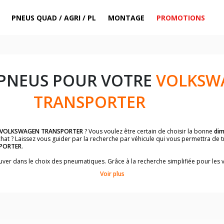
PNEUS QUAD / AGRI / PL
MONTAGE
PROMOTIONS
 PNEUS POUR VOTRE
VOLKSW
TRANSPORTER
VOLKSWAGEN TRANSPORTER
? Vous voulez être certain de choisir la bonne
dim
chat ? Laissez vous guider par la recherche par véhicule qui vous permettra de
PORTER
.
rouver dans le choix des pneumatiques. Grâce à la recherche simplifiée pour les 
ons de pneus compatibles et homologuées.
Voir plus
dimensions de vos pneus ? Ces informations sont indiquées sur le flanc des p
à l'intérieur de la portière conducteur.
 permettra de trouver les dimensions de vos pneus pour
VOLKSWAGEN TRANS
le de votre véhicule ci-dessous :