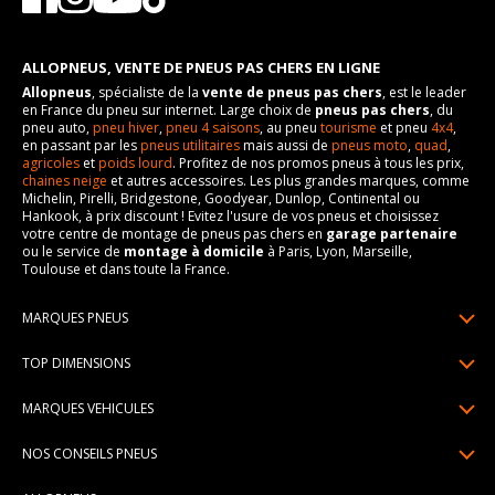
ALLOPNEUS, VENTE DE PNEUS PAS CHERS EN LIGNE
Allopneus
, spécialiste de la
vente de pneus pas chers
, est le leader
en France du pneu sur internet. Large choix de
pneus pas chers
, du
pneu auto,
pneu hiver
,
pneu 4 saisons
, au pneu
tourisme
et pneu
4x4
,
en passant par les
pneus utilitaires
mais aussi de
pneus moto
,
quad
,
agricoles
et
poids lourd
. Profitez de nos promos pneus à tous les prix,
chaines neige
et autres accessoires. Les plus grandes marques, comme
Michelin, Pirelli, Bridgestone, Goodyear, Dunlop, Continental ou
Hankook, à prix discount ! Evitez l'usure de vos pneus et choisissez
votre centre de montage de pneus pas chers en
garage partenaire
ou le service de
montage à domicile
à Paris, Lyon, Marseille,
Toulouse et dans toute la France.
MARQUES PNEUS
Pneus Michelin
TOP DIMENSIONS
Pneus Pirelli
175/65R14
MARQUES VEHICULES
Pneus Continental
185/65R15
Renault
Pneus Goodyear
NOS CONSEILS PNEUS
195/65R15
Dacia
Pneus Bridgestone
Lire un pneumatique
195/55R16