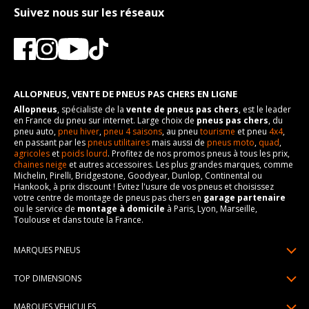
Suivez nous sur les réseaux
ALLOPNEUS, VENTE DE PNEUS PAS CHERS EN LIGNE
Allopneus
, spécialiste de la
vente de pneus pas chers
, est le leader
en France du pneu sur internet. Large choix de
pneus pas chers
, du
pneu auto,
pneu hiver
,
pneu 4 saisons
, au pneu
tourisme
et pneu
4x4
,
en passant par les
pneus utilitaires
mais aussi de
pneus moto
,
quad
,
agricoles
et
poids lourd
. Profitez de nos promos pneus à tous les prix,
chaines neige
et autres accessoires. Les plus grandes marques, comme
Michelin, Pirelli, Bridgestone, Goodyear, Dunlop, Continental ou
Hankook, à prix discount ! Evitez l'usure de vos pneus et choisissez
votre centre de montage de pneus pas chers en
garage partenaire
ou le service de
montage à domicile
à Paris, Lyon, Marseille,
Toulouse et dans toute la France.
MARQUES PNEUS
Pneus Michelin
TOP DIMENSIONS
Pneus Pirelli
175/65R14
MARQUES VEHICULES
Pneus Continental