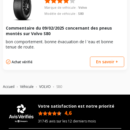
Marque de véhicule :
Volvo
Modèle de véhicule :
S80
Commentaire du
09/02/2025
concernant des pneus
montés sur Volvo S80
bon comportement. bonne évacuation de l 'eau et bonne
tenue de route.
En savoir +
Achat vérifié
Accueil
Véhicule
VOLVO
S80
Votre satisfaction est notre priorité
4,6
/5
31745 avis sur les 12 derniers mois