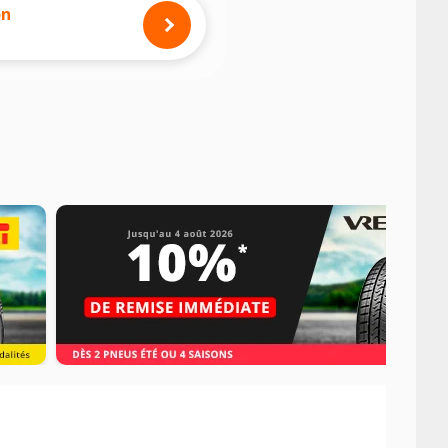
mension des pneus montés sur votre
on