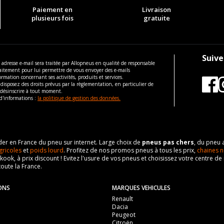
Paiement en
Livraison
plusieurs fois
gratuite
Suive
 adresse e-mail sera traitée par Allopneus en qualité de responsable
aitement pour lui permettre de vous envoyer des e-mails
ormation concernant ses activités, produits et services.
disposez des droits prévus par la règlementation, en particulier de
 désinscrire à tout moment.
d'informations :
la politique de gestion des données.
eader en France du pneu sur internet. Large choix de
pneus pas chers
, du pneu 
gricoles
et
poids lourd
. Profitez de nos promos pneus à tous les prix,
chaines n
nkook, à prix discount ! Evitez l'usure de vos pneus et choisissez votre centre
toute la France.
ONS
MARQUES VEHICULES
Renault
Dacia
Peugeot
Citroën