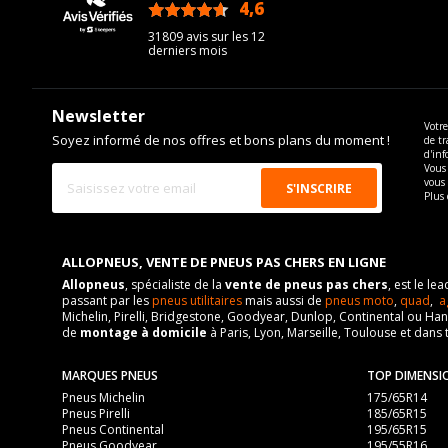
4,6
/5
31809 avis sur les 12
derniers mois
Newsletter
Votre
Soyez informé de nos offres et bons plans du moment !
de tr
d'inf
Vous 
vous
Plus 
ALLOPNEUS, VENTE DE PNEUS PAS CHERS EN LIGNE
Allopneus
, spécialiste de la
vente de pneus pas chers
, est le l
passant par les
pneus utilitaires
mais aussi de
pneus moto
,
quad
,
a
Michelin, Pirelli, Bridgestone, Goodyear, Dunlop, Continental ou Ha
de
montage à domicile
à Paris, Lyon, Marseille, Toulouse et dans 
MARQUES PNEUS
TOP DIMENSI
Pneus Michelin
175/65R14
Pneus Pirelli
185/65R15
Pneus Continental
195/65R15
Pneus Goodyear
195/55R16