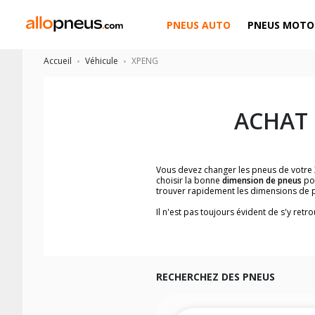
PNEUS AUTO
PNEUS MOTO
Accueil
Véhicule
XPENG
ACHAT
Vous devez changer les pneus de votre
choisir la bonne
dimension de pneus
po
trouver rapidement les dimensions de 
Il n'est pas toujours évident de s'y ret
facilement les dimensions de pneus co
Vous ne savez pas comment trouver les 
véhicule ainsi que sur l'étiquette collée 
Notre base de recherche véhicule vous
et rapidement.
RECHERCHEZ DES PNEUS
Pour cela, veuillez sélectionner la gam