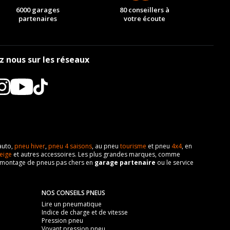
6000 garages
80 conseillers à
partenaires
votre écoute
z nous sur les réseaux
auto,
pneu hiver
,
pneu 4 saisons
, au pneu
tourisme
et pneu
4x4
, en
eige
et autres accessoires. Les plus grandes marques, comme
 de montage de pneus pas chers en
garage partenaire
ou le service
NOS CONSEILS PNEUS
Lire un pneumatique
Indice de charge et de vitesse
Pression pneu
Voyant pression pneu