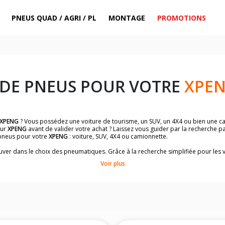
PNEUS QUAD / AGRI / PL
MONTAGE
PROMOTIONS
 DE PNEUS POUR VOTRE
XPE
XPENG
? Vous possédez une voiture de tourisme, un SUV, un 4X4 ou bien une ca
ur
XPENG
avant de valider votre achat ? Laissez vous guider par la recherche p
pneus pour votre
XPENG
: voiture, SUV, 4X4 ou camionnette.
rouver dans le choix des pneumatiques. Grâce à la recherche simplifiée pour les 
mpatibles et homologuées.
Voir plus
dimensions de vos pneus ? Ces informations sont indiquées sur le flanc des p
à l'intérieur de la portière conducteur.
 permettra de trouver les dimensions de vos pneus pour
XPENG
: voiture, SUV, 
me
XPENG
de votre véhicule ci-dessous :