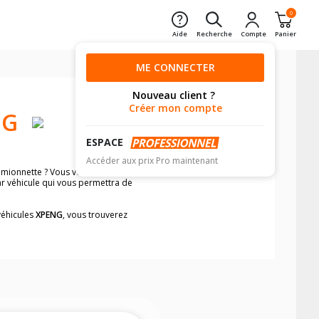
0
Aide
Recherche
Compte
Panier
ME CONNECTER
Nouveau client ?
Créer mon compte
NG
ESPACE
Accéder aux prix Pro maintenant
mionnette ? Vous voulez être certain de
ar véhicule qui vous permettra de
véhicules
XPENG
, vous trouverez
neumatiques, dans le carnet de bord du
4X4 et camionnette/utilitaire, simplement