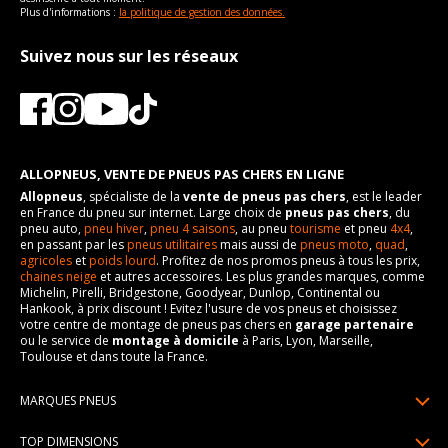
Plus d'informations :
la politique de gestion des données.
Suivez nous sur les réseaux
ALLOPNEUS, VENTE DE PNEUS PAS CHERS EN LIGNE
Allopneus
, spécialiste de la
vente de pneus pas chers
, est le leader
en France du pneu sur internet. Large choix de
pneus pas chers
, du
pneu auto,
pneu hiver
,
pneu 4 saisons
, au pneu
tourisme
et pneu
4x4
,
en passant par les
pneus utilitaires
mais aussi de
pneus moto
,
quad
,
agricoles
et
poids lourd
. Profitez de nos promos pneus à tous les prix,
chaines neige
et autres accessoires. Les plus grandes marques, comme
Michelin, Pirelli, Bridgestone, Goodyear, Dunlop, Continental ou
Hankook, à prix discount ! Evitez l'usure de vos pneus et choisissez
votre centre de montage de pneus pas chers en
garage partenaire
ou le service de
montage à domicile
à Paris, Lyon, Marseille,
Toulouse et dans toute la France.
MARQUES PNEUS
Pneus Michelin
TOP DIMENSIONS