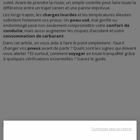
soleil. Avant de prendre la route, un simple contrôle peut faire toute la
différence entre un trajet serein et une panne imprévue.
Les longs trajets, les
charges lourdes
et les températures élevées
sollicitent fortement vos pneus. Un
pneu usé
, mal gonflé ou
endommagé peut non seulement compromettre votre
confort de
conduite
, mais aussi augmenter les risques d’accident et votre
consommation de carburant
.
Dans cet article, on vous aide à faire le point simplement : faut-il
changer vos
pneus
avant de partir ? Quels sont les signes qui doivent
vous alerter ? Et surtout, comment
voyager
en toute tranquillité grâce
à quelques vérifications essentielles ? Suivez le guide.
POURQUOI CHANGER SES PNEUS AVANT DE PARTIR ?
Continuer sans accepter
Avant de partir en
vacances
, on pense souvent à faire le plein,