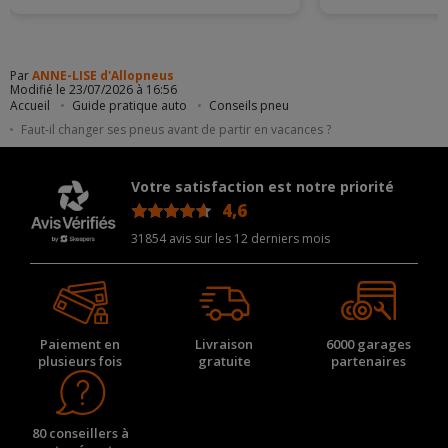
Par
ANNE-LISE d'Allopneus
Modifié le 23/07/2026 à 16:56
Accueil
Guide pratique auto
Conseils pneu
Faut-il changer ses pneus avant de partir en vacances ?
Votre satisfaction est notre priorité
4,6
/5
31854 avis sur les 12 derniers mois
Paiement en
Livraison
6000 garages
plusieurs fois
gratuite
partenaires
80 conseillers à