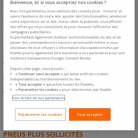
Bienvenue, et si vous acceptiez nos cookies ?
préparer la playlist ou vérifier la clim… mais changer ses
pneus
reste
une précaution souvent sous-estimée. Pourtant, quelques
signes
Avec nos partenaires, nous utilisons des cookies pour : mesurer et
doivent vous alerter : vos
pneus
sont-ils encore aptes à parcourir
suivre l’audience de notre site, ajouter des fonctionnalités, améliorer
plusieurs centaines de kilomètres dans des conditions parfois
votre expérience sur le site, mieux cibler la publicité, vous afficher
extrêmes ?
des offres qui vous concernent et pour mesurer l’efficience des
campagnes publicitaires.
Ils permettent également d’utiliser les fonctionnalités du site et de
RISQUES LIÉS À DES PNEUS USÉS OU
passer des commandes (ces traceurs seront actifs même si vous
ABÎMÉS
choisissez de tout refuser). L’information d’acceptation/refus par
finalité pourra également être transmise à nos partenaires pour une
Des
pneus
trop usés peuvent provoquer:
meilleure transparence (Google Consent Mode)
Une perte d'adhérence, notamment sur sol mouillé
:
l'aquaplaning devient un réel danger dès que les sculptures de la
Depuis cette page, vous pouvez :
bande de roulement sont trop lisses
« Continuer sans accepter »
qui laisse actifs les cookies
indispensables au fonctionnement du site,
Un risque d'éclatement
, surtout à haute vitesse sur autoroute ou
« Tout accepter »
qui active toutes les finalités,
en cas de forte chaleur
« Paramétrer les cookies »
pour sélectionner par finalité.
Des distances de freinage allongées
, en particulier si le pneu a
vieilli ou présente des craquelures
Voir la liste de nos partenaires
En clair, la
sécurité
de tous les occupants du véhicule dépend aussi
de l’état des
pneus
. Mieux vaut anticiper un changement que de subir
une
crevaison
en pleine transhumance estivale.
Parametrer les cookies
Tout accepter
UN VÉHICULE PLUS CHARGÉ, DES
PNEUS PLUS SOLLICITÉS