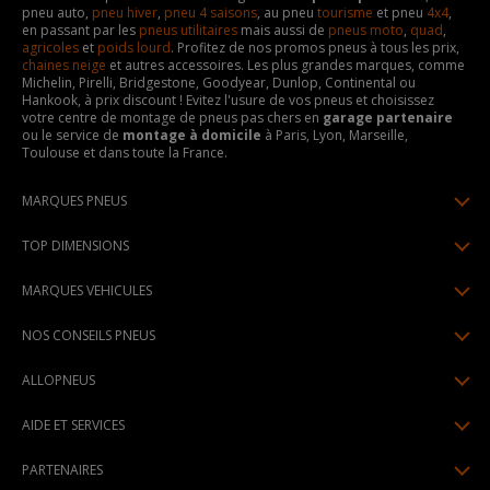
pneu auto,
pneu hiver
,
pneu 4 saisons
, au pneu
tourisme
et pneu
4x4
,
en passant par les
pneus utilitaires
mais aussi de
pneus moto
,
quad
,
agricoles
et
poids lourd
. Profitez de nos promos pneus à tous les prix,
chaines neige
et autres accessoires. Les plus grandes marques, comme
Michelin, Pirelli, Bridgestone, Goodyear, Dunlop, Continental ou
Hankook, à prix discount ! Evitez l'usure de vos pneus et choisissez
votre centre de montage de pneus pas chers en
garage partenaire
ou le service de
montage à domicile
à Paris, Lyon, Marseille,
Toulouse et dans toute la France.
MARQUES PNEUS
Pneus Michelin
TOP DIMENSIONS
Pneus Pirelli
175/65R14
MARQUES VEHICULES
Pneus Continental
185/65R15
Renault
Pneus Goodyear
NOS CONSEILS PNEUS
195/65R15
Dacia
Pneus Bridgestone
Lire un pneumatique
195/55R16
ALLOPNEUS
Peugeot
Pneus Hankook
Indice de charge et de vitesse
205/55R16
Qui sommes-nous? | About us
Citroën
Pneus Dunlop
AIDE ET SERVICES
Pression pneu
205/60R16
Avis DriverReviews | Who is DriverReviews
Volkswagen
Toutes les marques
Paiement en plusieurs fois
Voyant pression pneu
225/45R17
PARTENAIRES
Espace Presse
Audi
Garantie pneu
Usure pneu