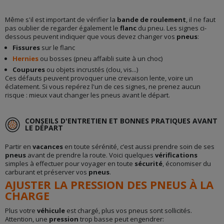
Même s'il est important de vérifier la
bande de roulement
, il ne faut
pas oublier de regarder également le
flanc
du pneu. Les signes ci-
dessous peuvent indiquer que vous devez changer vos
pneus
:
Fissures
sur le flanc
Hernies
ou bosses (pneu affaibli suite à un choc)
Coupures
ou objets incrustés (clou, vis...)
Ces défauts peuvent provoquer une crevaison lente, voire un
éclatement. Si vous repérez l'un de ces signes, ne prenez aucun
risque : mieux vaut changer les pneus avant le départ.
CONSEILS D'ENTRETIEN ET BONNES PRATIQUES AVANT
LE DÉPART
Partir en
vacances
en toute sérénité, c’est aussi prendre soin de ses
pneus
avant de prendre la route. Voici quelques
vérifications
simples à effectuer pour voyager en toute
sécurité
, économiser du
carburant et préserver vos
pneus
.
AJUSTER LA PRESSION DES PNEUS À LA
CHARGE
Plus votre
véhicule
est chargé, plus vos pneus sont sollicités.
Attention, une
pression
trop basse peut engendrer: