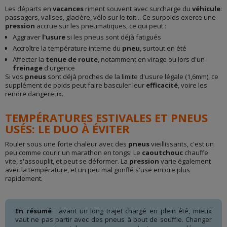
Les départs en
vacances
riment souvent avec surcharge du
véhicule
:
passagers, valises, glacière, vélo sur le toit... Ce surpoids exerce une
pression
accrue sur les pneumatiques, ce qui peut :
Aggraver
l'usure
si les pneus sont déjà fatigués
Accroître la température interne du
pneu
, surtout en été
Affecter la
tenue de route
, notamment en virage ou lors d'un
freinage
d'urgence
Si vos
pneus
sont déjà proches de la limite d'usure légale (1,6mm), ce
supplément de poids peut faire basculer leur
efficacité
, voire les
rendre dangereux.
TEMPÉRATURES ESTIVALES ET PNEUS
USÉS: LE DUO À ÉVITER
Rouler sous une forte chaleur avec des
pneus
vieillissants, c'est un
peu comme courir un marathon en tongs! Le
caoutchouc
chauffe
vite, s'assouplit, et peut se déformer. La
pression
varie également
avec la température, et un peu mal gonflé s'use encore plus
rapidement.
En résumé
: avant un long trajet chargé en plein été, mieux
vaut ne pas partir avec des pneus à bout de souffle. Changer