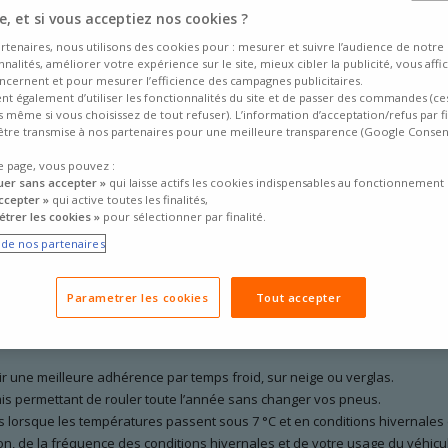
, et si vous acceptiez nos cookies ?
rtenaires, nous utilisons des cookies pour : mesurer et suivre l’audience de notre s
nalités, améliorer votre expérience sur le site, mieux cibler la publicité, vous affi
ncernent et pour mesurer l’efficience des campagnes publicitaires.
ent également d’utiliser les fonctionnalités du site et de passer des commandes (ce
fs même si vous choisissez de tout refuser). L’information d’acceptation/refus par f
tre transmise à nos partenaires pour une meilleure transparence (Google Conse
e page, vous pouvez :
ons
uer sans accepter »
suscitent un intérêt croissant auprès des automobilistes. Des manu
qui laisse actifs les cookies indispensables au fonctionnement 
er ce type de pneumatique, dès les années 1990, en proposant une alterna
ccepter »
qui active toutes les finalités,
trer les cookies »
pour sélectionner par finalité.
us 4 saisons
connaissent aujourd’hui un véritable essor. Chaque année,
e de nos partenaires
ducteurs en quête de simplicité et de
polyvalence
.
t de changer vos
pneus
, faut-il privilégier les
pneus 4 saisons
ou conserve
Parametrer les cookies
Tout accepter
ir une meilleure adhérence par temps froid, sur neige ou verglas.
s permettant de rouler toute l’année sans changer vos pneus.
 lorsque les températures passent sous 7 °C et en conditions hivernales di
on, de la fréquence des conditions hivernales et de votre usage du véhicu