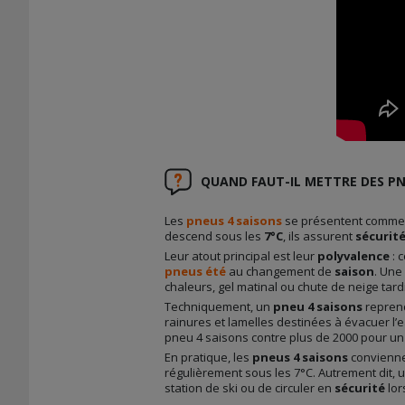
QUAND FAUT-IL METTRE DES PN
Les
pneus 4 saisons
se présentent comme 
descend sous les
7°C
, ils assurent
sécurit
Leur atout principal est leur
polyvalence
: 
pneus été
au changement de
saison
. Une
chaleurs, gel matinal ou chute de neige tar
Techniquement, un
pneu 4 saisons
reprend
rainures et lamelles destinées à évacuer l’e
pneu 4 saisons contre plus de 2000 pour un 
En pratique, les
pneus 4 saisons
convienne
régulièrement sous les 7°C. Autrement dit, 
station de ski ou de circuler en
sécurité
lo