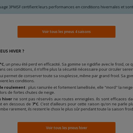
ge 3PMSF certifient leurs performances en conditions hivernales et sont 
Voir tous les pneus 4 saisons
EUS HIVER ?
°C
, un pneu été perd en efficacité. Sa gomme se rigidifie avec le froid, c
ans ces conditions, il n’offre plus la sécurité nécessaire pour circuler sere
lui permet de conserver toute sa souplesse, même par grand froid. Sa gom
ient les conditions.
de roulement
: plus rainurée et fortement lamellisée, elle "mord" la neige
lors de fortes chutes de neige.
 hiver
ne sont pas réservés aux routes enneigées. Ils sont efficaces dan
ent en dessous de
7°C
. C’est d’ailleurs pour cette raison qu’on ne parle 
mbe rarement, ils restent le choix le plus sûr pendant toute la saison froi
Voir tous les pneus hiver