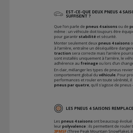
EST-CE-QUE DEUX PNEUS 4 SAIS
SUFFISENT ?
Que l’on parle de
pneus 4 saisons
ou de
p
même : un véhicule doit toujours être équi
pour garantir
stabilité
et sécurité.
Monter seulement deux
pneus 4 saisons
o
à l’arrière, entraîne un déséquilibre dangere
traction
sera correcte mais l’arrière pourra 
sont installés uniquement à l’arrière, le vé
adhérence au
freinage
ou lors d’un chang
En clair, mélanger les types de pneus revie
comportement global du
véhicule
. Pour pr
performances et rouler en toute sérénité, i
pneus par quatre
, qu’il s’agisse de pneu
LES PNEUS 4 SAISONS REMPLACE
Les
pneus 4 saisons
ont beaucoup évolué a
leur
polyvalence
: ils permettent de roule
3PMSF
(Three Peak Mountain SnowFlake), i