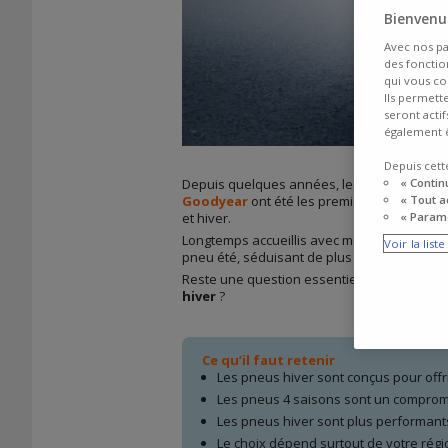
Bienvenue
Avec nos pa
des fonction
qui vous co
Ils permett
seront acti
également ê
Depuis cett
Depuis quelques années, les
pneus 4 sais
« Contin
Goodyear
ont été les premiers à développ
« Tout a
et hiver.
« Paramé
Longtemps accueillis avec méfiance, les
pne
Voir la list
pneu été, séduisant de plus en plus de con
Reste une question essentielle : au momen
hiver
?
Ce qu’il faut retenir
Les pneus hiver sont conçus pour offr
Les pneus 4 saisons sont un compromi
Les pneus hiver sont plus performants
Le choix dépend surtout de votre régi