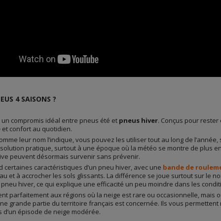
EUS 4 SAISONS ?
un compromis idéal entre pneus été et
pneus hiver
. Conçus pour rester
é
et confort au quotidien.
comme leur nom l’indique, vous pouvez les utiliser tout au long de l’année
 solution pratique, surtout à une époque où la météo se montre de plus en 
dive peuvent désormais survenir sans prévenir.
 certaines caractéristiques d’un pneu hiver, avec une
bande de roulem
au et à accrocher les sols glissants. La différence se joue surtout sur le 
pneu hiver, ce qui explique une efficacité un peu moindre dans les condit
nt parfaitement aux régions où la neige est rare ou occasionnelle, mais
une grande partie du territoire français est concernée. Ils vous permette
rs d’un épisode de neige modérée.