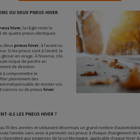
ONS OU DEUX PNEUS HIVER
neus hiver
, la règle reste la
pé de quatre pneus identiques
u deux
pneus hiver
, à l’avant ou
ux. Si les pneus sont à l’avant, la
glisser en virage. À l’inverse, s’ils
hicule risque de perdre en
ement de direction.
nt à compromettre le
ofiter pleinement des
l est indispensable de monter vos
s 4 saisons ou de pneus
hiver
.
NT-ILS LES PNEUS HIVER ?
u fil des années et séduisent désormais un grand nombre d’automobilist
r toute l’année sans avoir à permuter ses pneus à chaque changement de s
ls répondent aux exigences de la Loi Montagne, applicable chaque hiver 