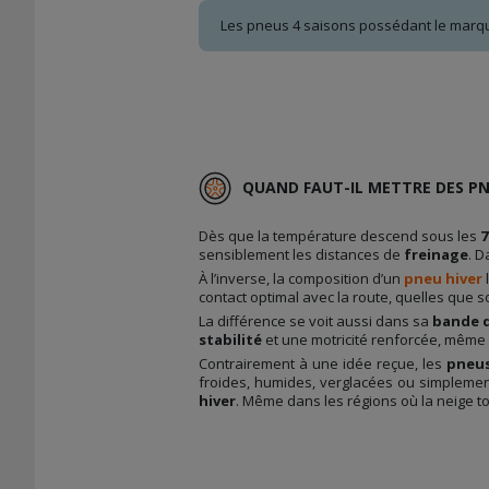
Les pneus 4 saisons possédant le marqua
QUAND FAUT-IL METTRE DES PN
Dès que la température descend sous les
7
sensiblement les distances de
freinage
. D
À l’inverse, la composition d’un
pneu hiver
contact optimal avec la route, quelles que so
La différence se voit aussi dans sa
bande 
stabilité
et une motricité renforcée, même 
Contrairement à une idée reçue, les
pneus
froides, humides, verglacées ou simplem
hiver
. Même dans les régions où la neige to