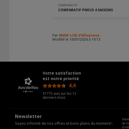
COMPARATIF
COMPARATIF PNEUS 4 SAISONS
Par
ANNE-LISE d'Allopneus
Modifié le 16/07/2026 à 16:13
Votre satisfaction
est notre priorité
4,6
/5
31775 avis sur les 12
derniers mois
Newsletter
Votre
Soyez informé de nos offres et bons plans du moment !
de tr
d'inf