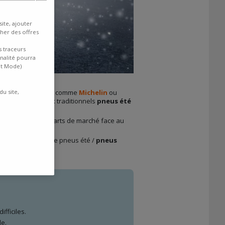
ite, ajouter
cher des offres
s traceurs
inalité pourra
nt Mode)
facturiers de renom comme
du site,
Michelin
ou
tive pratique aux traditionnels
pneus été
 ils gagnent des parts de marché face au
r le duo classique pneus été /
pneus
fficiles.
le.