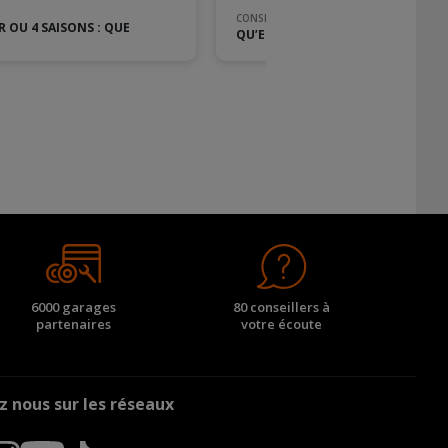
CONSEILS PNEU
R OU 4 SAISONS : QUE
QU’EST-CE QU’UN PNEU 3PMSF OU
6000 garages
80 conseillers à
partenaires
votre écoute
z nous sur les réseaux