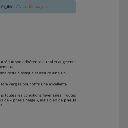
éligibles à la
Loi Montagne
.
e qui réduit son adhérence au sol et augmente
inement.
me reste élastique et assure ainsi un
 et le verglas pour offrir une excellente
s toutes les conditions hivernales : routes
plus de « pneus neige », mais bien de
pneus
de.