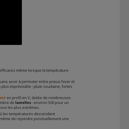
 efficaces même lorsque la température
, sans avoir à permuter entre pneus hiver et
plus imprévisible : pluie soudaine, fortes
ent
en profil en V, dotée de nombreuses
nombre de
lamelles
: environ 500 pour un
ions les plus extrêmes.
 où les températures descendent
nt même de rejoindre ponctuellement une