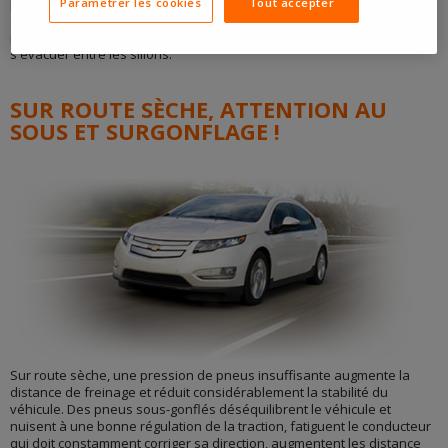
plus de difficultés à évacuer le trop plein d'eau et n'adhère plus
Parametrer les cookies
Tout accepter
correctement à la route. Lorsqu'il pleut, il est donc vital d'avoir des
pneumatiques bien gonflés pour permettre à l'eau de mieux
s'évacuer entre les sillons.
SUR ROUTE SÈCHE, ATTENTION AU
SOUS ET SURGONFLAGE !
Sur route sèche, une pression de pneus insuffisante augmente la
distance de freinage et réduit considérablement la stabilité du
véhicule. Des pneus sous-gonflés déséquilibrent le véhicule et
nuisent à une bonne régulation de la traction, fatiguent le conducteur
qui doit constamment corriger sa direction, augmentent les distance