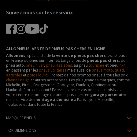
Suivez nous sur les réseaux
ALLOPNEUS, VENTE DE PNEUS PAS CHERS EN LIGNE
Allopneus
, spécialiste de la
vente de pneus pas chers
, est le leader
en France du pneu sur internet. Large choix de
pneus pas chers
, du
pneu auto,
pneu hiver
,
pneu 4 saisons
, au pneu
tourisme
et pneu
4x4
,
en passant par les
pneus utilitaires
mais aussi de
pneus moto
,
quad
,
agricoles
et
poids lourd
. Profitez de nos promos pneus à tous les prix,
chaines neige
et autres accessoires. Les plus grandes marques, comme
Michelin, Pirelli, Bridgestone, Goodyear, Dunlop, Continental ou
Hankook, à prix discount ! Evitez l'usure de vos pneus et choisissez
votre centre de montage de pneus pas chers en
garage partenaire
ou le service de
montage à domicile
à Paris, Lyon, Marseille,
Toulouse et dans toute la France.
MARQUES PNEUS
Pneus Michelin
TOP DIMENSIONS
Pneus Pirelli