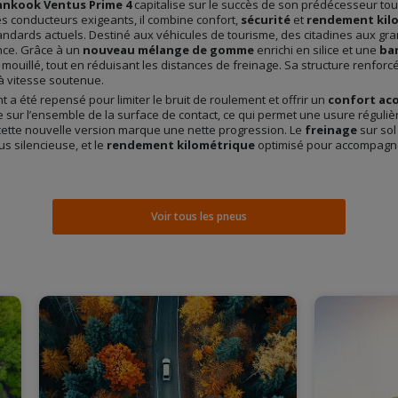
nkook Ventus Prime 4
capitalise sur le succès de son prédécesseur tou
s conducteurs exigeants, il combine confort,
sécurité
et
rendement kil
andards actuels. Destiné aux véhicules de tourisme, des citadines aux gr
nce. Grâce à un
nouveau mélange de gomme
enrichi en silice et une
ba
uillé, tout en réduisant les distances de freinage. Sa structure renforc
à vitesse soutenue.
 a été repensé pour limiter le bruit de roulement et offrir un
confort ac
sur l’ensemble de la surface de contact, ce qui permet une usure réguliè
cette nouvelle version marque une nette progression. Le
freinage
sur sol
s silencieuse, et le
rendement kilométrique
optimisé pour accompagner
Voir tous les pneus