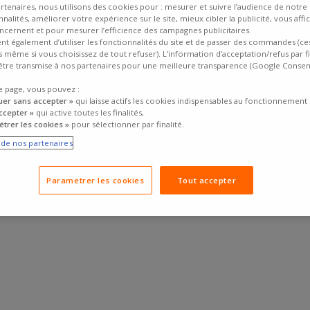
rtenaires, nous utilisons des cookies pour : mesurer et suivre l’audience de notre s
nalités, améliorer votre expérience sur le site, mieux cibler la publicité, vous affi
ncernent et pour mesurer l’efficience des campagnes publicitaires.
ent également d’utiliser les fonctionnalités du site et de passer des commandes (ce
fs même si vous choisissez de tout refuser). L’information d’acceptation/refus par f
tre transmise à nos partenaires pour une meilleure transparence (Google Conse
e page, vous pouvez :
uer sans accepter »
qui laisse actifs les cookies indispensables au fonctionnement 
ccepter »
qui active toutes les finalités,
ser son budget, c’est possible. Pas besoin d’attendre les
promotions
n
trer les cookies »
pour sélectionner par finalité.
n notés, et adaptés à un usage quotidien, le tout sous la barre symbolique
e de nos partenaires
er complexe quand il s’agit de trouver le bon
pneu
parmi des dizaines de 
t les
meilleures notes
, basés sur les
avis clients
: bonne tenue de rout
Parametrer les cookies
Tout accepter
enser, c’est aussi ça rouler de manière
responsable
.
r ceux qui veulent garder la tête froide sur la route et au moment de payer.