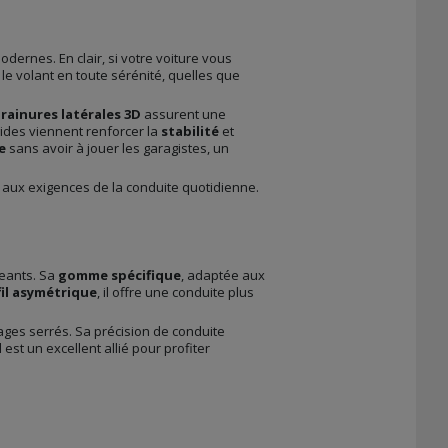
dernes. En clair, si votre voiture vous
le volant en toute sérénité, quelles que
s
rainures latérales 3D
assurent une
gides viennent renforcer la
stabilité
et
e
sans avoir à jouer les garagistes, un
 aux exigences de la conduite quotidienne.
geants. Sa
gomme spécifique
, adaptée aux
il asymétrique
, il offre une conduite plus
rages serrés. Sa précision de conduite
il est un excellent allié pour profiter