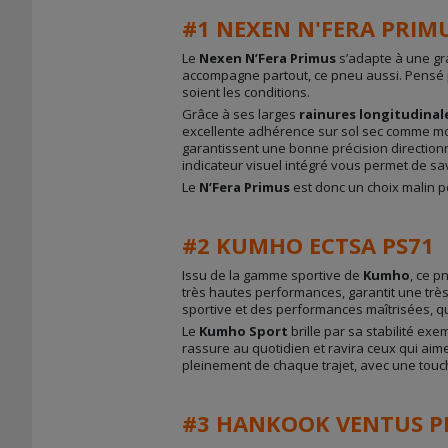
#1 NEXEN N'FERA PRIM
Le
Nexen N’Fera Primus
s’adapte à une gra
accompagne partout, ce pneu aussi. Pensé 
soient les conditions.
Grâce à ses larges
rainures longitudinal
excellente adhérence sur sol sec comme mou
garantissent une bonne précision directionn
indicateur visuel intégré vous permet de sa
Le
N’Fera Primus
est donc un choix malin p
#2 KUMHO ECTSA PS71
Issu de la gamme sportive de
Kumho
, ce 
très hautes performances, garantit une trè
sportive et des performances maîtrisées, qu
Le
Kumho Sport
brille par sa stabilité ex
rassure au quotidien et ravira ceux qui aimen
pleinement de chaque trajet, avec une touch
#3 HANKOOK VENTUS PR