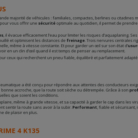
US
nde majorité de véhicules : familiales, compactes, berlines ou citadines mo
pour vous offrir une
sécurité
optimale au quotidien, il permet de prendre 
es
, il évacue efficacement l’eau pour limiter les risques d’aquaplaning. Se
illé et optimisent les distances de
freinage
. Trois nervures centrales ri
elle, même à vitesse constante. Et pour garder un œil sur son état d’
usur
voir en un clin d’œil quand il est temps de penser au remplacement.
our ceux qui recherchent un pneu fiable, équilibré et parfaitement adapté
pneumatique a été conçu pour répondre aux attentes des conducteurs exi
s bonne accroche, que la route soit sèche ou détrempée. Grâce à son
prof
elles que soient les conditions.
emplaire, même à grande vitesse, et sa capacité à garder le cap dans les vi
t sentir la route sans avoir à la subir.
Performant
, fiable et sécurisant, 
e de plaisir en plus.
IME 4 K135