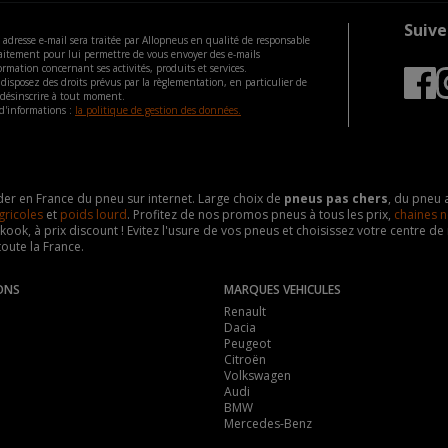
Suive
 adresse e-mail sera traitée par Allopneus en qualité de responsable
aitement pour lui permettre de vous envoyer des e-mails
ormation concernant ses activités, produits et services.
disposez des droits prévus par la règlementation, en particulier de
 désinscrire à tout moment.
d'informations :
la politique de gestion des données.
eader en France du pneu sur internet. Large choix de
pneus pas chers
, du pneu 
gricoles
et
poids lourd
. Profitez de nos promos pneus à tous les prix,
chaines n
nkook, à prix discount ! Evitez l'usure de vos pneus et choisissez votre centre
toute la France.
ONS
MARQUES VEHICULES
Renault
Dacia
Peugeot
Citroën
Volkswagen
Audi
BMW
Mercedes-Benz