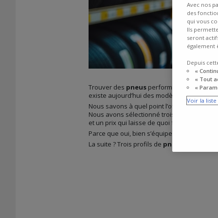
Avec nos pa
des fonction
qui vous co
Ils permett
seront acti
également ê
Depuis cett
« Contin
« Tout a
Trouver des
pneus
performants sans dépas
« Paramé
existe aujourd’hui des modèles fiables, bie
Voir la list
Nous savons à quel point l’offre peut sembl
Nous avons sélectionné trois modèles ayan
et un prix qui laisse de quoi faire le plein.
Parce que oui, bien s’équiper sans trop dép
La suite ? Trois profils de
pneus
taillés pou