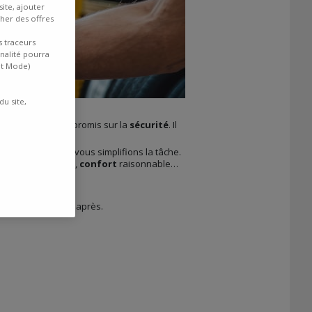
ite, ajouter
cher des offres
s traceurs
inalité pourra
nt Mode)
du site,
i de faire des compromis sur la
sécurité
. Il
 des 100 euros.
références. Nous vous simplifions la tâche.
e,
usure
maîtrisée,
confort
raisonnable…
 À découvrir juste après.