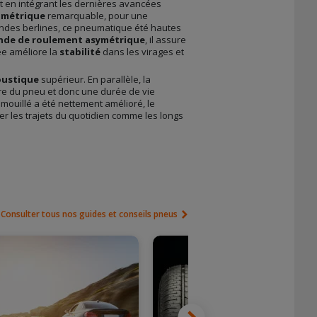
t en intégrant les dernières avancées
ométrique
remarquable, pour une
andes berlines, ce pneumatique été hautes
nde de roulement asymétrique
, il assure
ée améliore la
stabilité
dans les virages et
oustique
supérieur. En parallèle, la
re du pneu et donc une durée de vie
 mouillé a été nettement amélioré, le
 les trajets du quotidien comme les longs
Consulter tous nos guides et conseils pneus