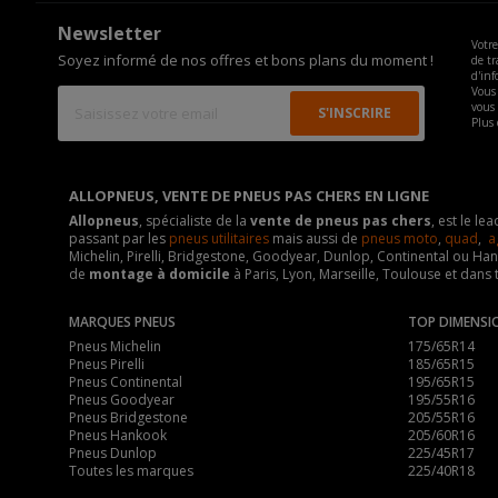
Newsletter
Votre
Soyez informé de nos offres et bons plans du moment !
de tr
d'inf
Vous 
vous
Plus 
ALLOPNEUS, VENTE DE PNEUS PAS CHERS EN LIGNE
Allopneus
, spécialiste de la
vente de pneus pas chers
, est le l
passant par les
pneus utilitaires
mais aussi de
pneus moto
,
quad
,
a
Michelin, Pirelli, Bridgestone, Goodyear, Dunlop, Continental ou Ha
de
montage à domicile
à Paris, Lyon, Marseille, Toulouse et dans 
MARQUES PNEUS
TOP DIMENSI
Pneus Michelin
175/65R14
Pneus Pirelli
185/65R15
Pneus Continental
195/65R15
Pneus Goodyear
195/55R16
Pneus Bridgestone
205/55R16
Pneus Hankook
205/60R16
Pneus Dunlop
225/45R17
Toutes les marques
225/40R18