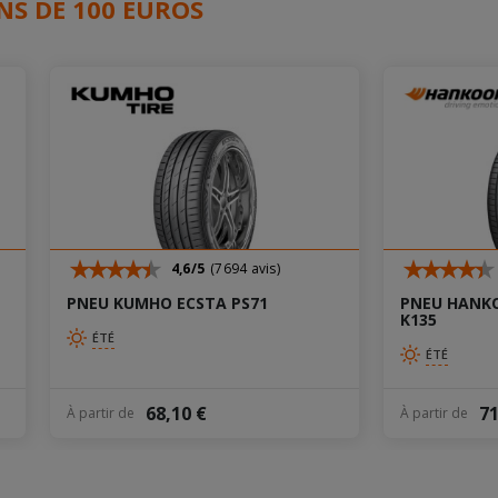
NS DE 100 EUROS
4,6/5
(7694 avis)
PNEU KUMHO ECSTA PS71
PNEU HANKO
K135
ÉTÉ
ÉTÉ
68,10 €
71
À partir de
À partir de