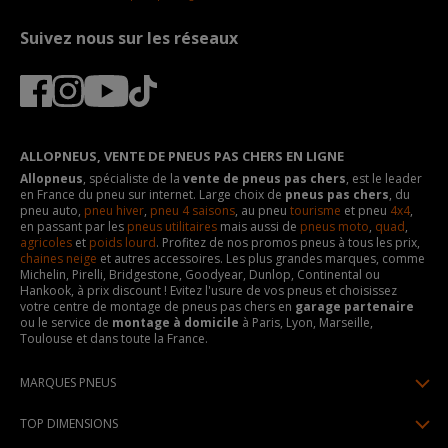
Suivez nous sur les réseaux
ALLOPNEUS, VENTE DE PNEUS PAS CHERS EN LIGNE
Allopneus
, spécialiste de la
vente de pneus pas chers
, est le leader
en France du pneu sur internet. Large choix de
pneus pas chers
, du
pneu auto,
pneu hiver
,
pneu 4 saisons
, au pneu
tourisme
et pneu
4x4
,
en passant par les
pneus utilitaires
mais aussi de
pneus moto
,
quad
,
agricoles
et
poids lourd
. Profitez de nos promos pneus à tous les prix,
chaines neige
et autres accessoires. Les plus grandes marques, comme
Michelin, Pirelli, Bridgestone, Goodyear, Dunlop, Continental ou
Hankook, à prix discount ! Evitez l'usure de vos pneus et choisissez
votre centre de montage de pneus pas chers en
garage partenaire
ou le service de
montage à domicile
à Paris, Lyon, Marseille,
Toulouse et dans toute la France.
MARQUES PNEUS
Pneus Michelin
TOP DIMENSIONS
Pneus Pirelli