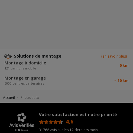
Solutions de montage
(en savoir plus)
Montage à domicile
0 km
121 camions mobile
Montage en garage
< 10 km
6000 centres partenaires
Accueil
Pneus auto
Votre satisfaction est notre priorité
4,6
/5
31768 avis sur les 12 derniers mois