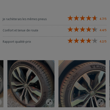
4.7/5
Je rachèterais les mêmes pneus
4.4/5
Confort et tenue de route
4.2/5
Rapport qualité-prix