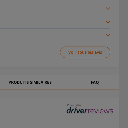
ntrôle en toute confiance dans diverses situations de
e rassurante qui maintient la sécurité sur sol mouillé.
d'information et un contrôle réactif lors de la conduite de
Voir tous les avis
PRODUITS SIMILAIRES
FAQ