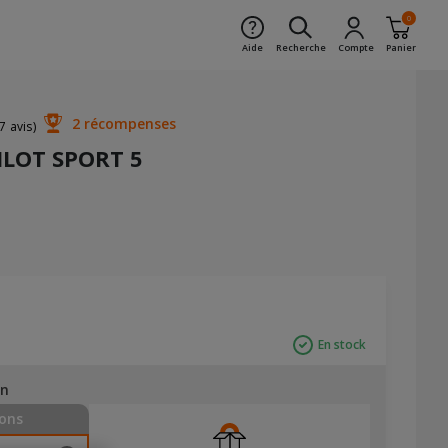
0
Aide
Recherche
Compte
Panier
2 récompenses
7 avis)
ILOT SPORT 5
En stock
on
ons