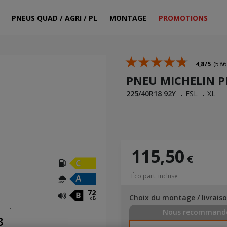
PNEUS QUAD / AGRI / PL
MONTAGE
PROMOTIONS
4,8/5
(586
PNEU MICHELIN P
225/40R18 92Y
FSL
XL
115,50
€
Éco part. incluse
72
Choix du montage / livrais
dB
Nous recommand
8