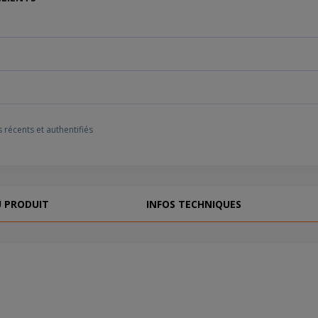
tion réactive et les capacités de virage précises qui permettent un co
mportement prévisible du pneu sur route mouillée, offrant une adhérenc
ec des capacités de virage précises sur route sèche, offrant un retour 
 récents et authentifiés
U PRODUIT
INFOS TECHNIQUES