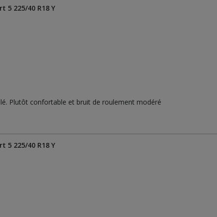
t 5 225/40 R18 Y
llé. Plutôt confortable et bruit de roulement modéré
t 5 225/40 R18 Y