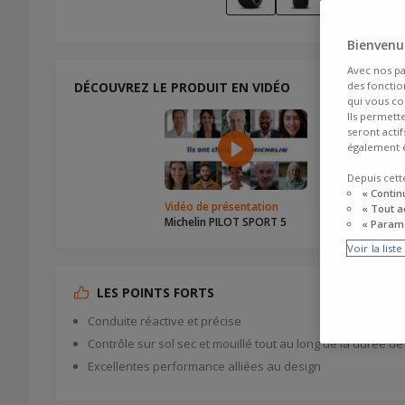
Bienvenue
Avec nos pa
DÉCOUVREZ LE PRODUIT EN VIDÉO
des fonction
qui vous co
Ils permett
seront acti
également ê
Depuis cett
« Contin
Vidéo de présentation
Le Grand Te
« Tout a
Michelin PILOT SPORT 5
Michelin PI
« Paramé
Voir la list
LES POINTS FORTS
Conduite réactive et précise
Contrôle sur sol sec et mouillé tout au long de la durée d
Excellentes performance alliées au design