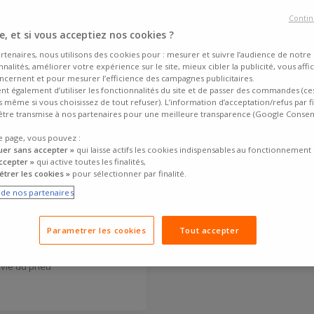
Contin
AVEC montage
, et si vous acceptiez nos cookies ?
rtenaires, nous utilisons des cookies pour : mesurer et suivre l’audience de notre s
nalités, améliorer votre expérience sur le site, mieux cibler la publicité, vous affi
ncernent et pour mesurer l’efficience des campagnes publicitaires.
ent également d’utiliser les fonctionnalités du site et de passer des commandes (ce
fs même si vous choisissez de tout refuser). L’information d’acceptation/refus par f
tre transmise à nos partenaires pour une meilleure transparence (Google Conse
e page, vous pouvez :
Total
uer sans accepter »
qui laisse actifs les cookies indispensables au fonctionnement 
st
ccepter »
qui active toutes les finalités,
LOT SPORT 5
trer les cookies »
pour sélectionner par finalité.
Options de livraison
e de nos partenaires
Livraison
standard
Entre lun. 10/08 et mar. 11/08
lun. 10/08
Livraison
express
Parametrer les cookies
Tout accepter
e vie du pneu