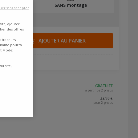
SANS montage
uer sans accepter
ite, ajouter
cher des offres
s traceurs
AJOUTER AU PANIER
inalité pourra
nt Mode)
du site,
GRATUITE
à partir de 2 pneus
22,90 €
pour 2 pneus