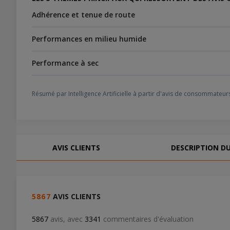
Adhérence et tenue de route
Les conducteurs saluent l'adhérence exceptionnelle, la direc
conduite.
Performances en milieu humide
Les automobilistes soulignent l'excellente traction et le co
Performance à sec
Les utilisateurs font état d'une tenue de route confiante av
tous les jours.
Résumé par Intelligence Artificielle à partir d'avis de consommateurs
AVIS CLIENTS
DESCRIPTION D
5867
AVIS CLIENTS
5867
avis, avec
3341
commentaires d'évaluation