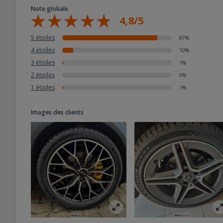
Note globale
4,8/5
5 étoiles
87%
4 étoiles
10%
3 étoiles
1%
2 étoiles
0%
1 étoiles
1%
Images des clients