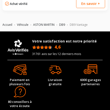
Type de boulon
M14x2.0
boulon
En savoir +
Achat vérifié
Taille de la tête de boulon
22
Pour la visserie, afin de garantir une parfaite compatibilité, nous
vous conseillons de contacter directement le constructeur.
Force de rotation du
110
boulon
Accueil
Véhicule
ASTON MARTIN
DB9
DB9 Vantage
Pour la visserie, afin de garantir une parfaite compatibilité, nous
vous conseillons de contacter directement le constructeur.
Votre satisfaction est notre priorité
4,6
/5
31761 avis sur les 12 derniers mois
Paiement en
Livraison
6000 garages
plusieurs fois
gratuite
partenaires
80 conseillers à
votre écoute