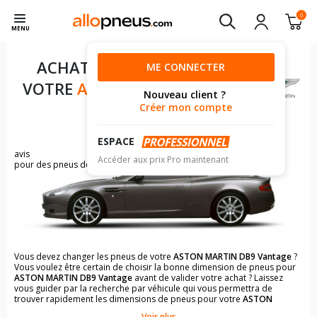
0
MENU
ACHAT DE PNEUS POUR
ME CONNECTER
VOTRE
ASTON MARTIN DB9
Nouveau client ?
VANTAGE
Créer mon compte
ESPACE
57
avis
Accéder aux prix Pro maintenant
pour des pneus de ASTON MARTIN DB9
Vous devez changer les pneus de votre
ASTON MARTIN DB9 Vantage
?
Vous voulez être certain de choisir la bonne dimension de pneus pour
ASTON MARTIN DB9 Vantage
avant de valider votre achat ? Laissez
vous guider par la recherche par véhicule qui vous permettra de
trouver rapidement les dimensions de pneus pour votre
ASTON
MARTIN DB9 Vantage
.
Voir plus