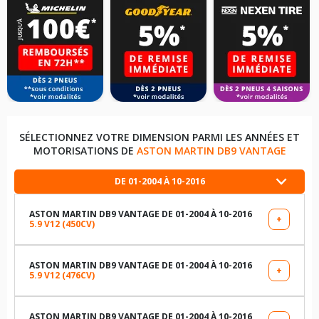
SÉLECTIONNEZ VOTRE DIMENSION PARMI LES ANNÉES ET
MOTORISATIONS DE
ASTON MARTIN DB9 VANTAGE
DE 01-2004 À 10-2016
ASTON MARTIN DB9 VANTAGE DE 01-2004 À 10-2016
+
5.9 V12 (450CV)
LES DIMENSIONS COMPATIBLES
235/40R19 92 Y
ASTON MARTIN DB9 VANTAGE DE 01-2004 À 10-2016
+
5.9 V12 (476CV)
LES DIMENSIONS COMPATIBLES
275/35R19 96 Y
235/40R19 92 Y
ASTON MARTIN DB9 VANTAGE DE 01-2004 À 10-2016