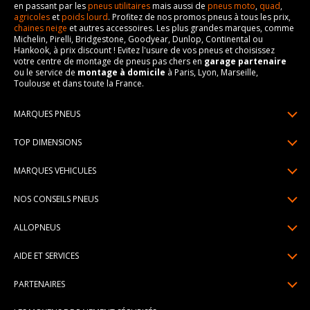
en passant par les
pneus utilitaires
mais aussi de
pneus moto
,
quad
,
agricoles
et
poids lourd
. Profitez de nos promos pneus à tous les prix,
chaines neige
et autres accessoires. Les plus grandes marques, comme
Michelin, Pirelli, Bridgestone, Goodyear, Dunlop, Continental ou
Hankook, à prix discount ! Evitez l'usure de vos pneus et choisissez
votre centre de montage de pneus pas chers en
garage partenaire
ou le service de
montage à domicile
à Paris, Lyon, Marseille,
Toulouse et dans toute la France.
MARQUES PNEUS
Pneus Michelin
TOP DIMENSIONS
Pneus Pirelli
175/65R14
MARQUES VEHICULES
Pneus Continental
185/65R15
Renault
Pneus Goodyear
NOS CONSEILS PNEUS
195/65R15
Dacia
Pneus Bridgestone
Lire un pneumatique
195/55R16
ALLOPNEUS
Peugeot
Pneus Hankook
Indice de charge et de vitesse
205/55R16
Qui sommes-nous? | About us
Citroën
Pneus Dunlop
AIDE ET SERVICES
Pression pneu
205/60R16
Avis DriverReviews | Who is DriverReviews
Volkswagen
Toutes les marques
Paiement en plusieurs fois
Voyant pression pneu
225/45R17
PARTENAIRES
Espace Presse
Audi
Garantie pneu
Usure pneu
225/40R18
Devenez affilié
Recrutement
BMW