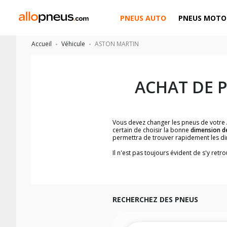
PNEUS AUTO
PNEUS MOTO
Accueil
Véhicule
ASTON MARTIN
ACHAT DE 
Vous devez changer les pneus de votre
certain de choisir la bonne
dimension d
permettra de trouver rapidement les d
Il n'est pas toujours évident de s'y ret
trouverez facilement les dimensions d
Vous ne savez pas comment trouver les 
véhicule ainsi que sur l'étiquette collée 
Notre base de recherche véhicule vous
simplement et rapidement.
RECHERCHEZ DES PNEUS
Pour cela, veuillez sélectionner la gam