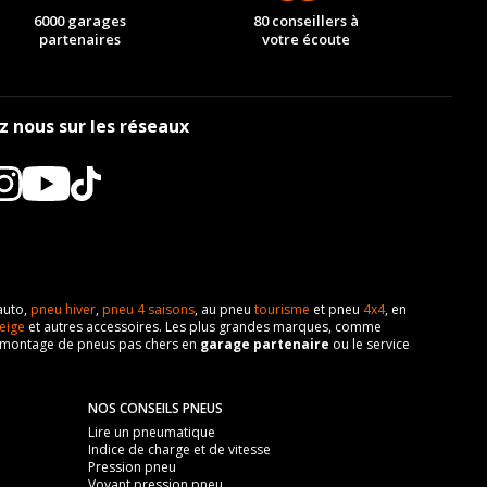
6000 garages
80 conseillers à
partenaires
votre écoute
z nous sur les réseaux
auto,
pneu hiver
,
pneu 4 saisons
, au pneu
tourisme
et pneu
4x4
, en
eige
et autres accessoires. Les plus grandes marques, comme
 de montage de pneus pas chers en
garage partenaire
ou le service
NOS CONSEILS PNEUS
Lire un pneumatique
Indice de charge et de vitesse
Pression pneu
Voyant pression pneu