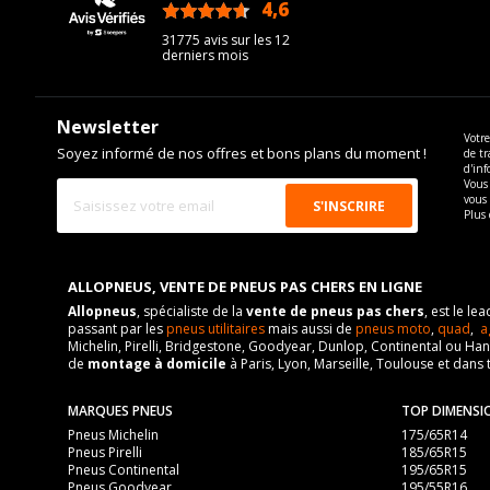
4,6
/5
31775 avis sur les 12
derniers mois
Newsletter
Votre
Soyez informé de nos offres et bons plans du moment !
de tr
d'inf
Vous 
vous
Plus 
ALLOPNEUS, VENTE DE PNEUS PAS CHERS EN LIGNE
Allopneus
, spécialiste de la
vente de pneus pas chers
, est le l
passant par les
pneus utilitaires
mais aussi de
pneus moto
,
quad
,
a
Michelin, Pirelli, Bridgestone, Goodyear, Dunlop, Continental ou Ha
de
montage à domicile
à Paris, Lyon, Marseille, Toulouse et dans 
MARQUES PNEUS
TOP DIMENSI
Pneus Michelin
175/65R14
Pneus Pirelli
185/65R15
Pneus Continental
195/65R15
Pneus Goodyear
195/55R16