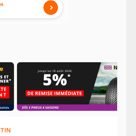
mension des pneus montés sur votre
on
TIN