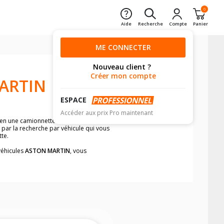
0
Aide
Recherche
Compte
Panier
ME CONNECTER
Nouveau client ?
Créer mon compte
ARTIN
ESPACE
Accéder aux prix Pro maintenant
en une camionnette ? Vous voulez être
 par la recherche par véhicule qui vous
te.
véhicules
ASTON MARTIN
, vous
neumatiques, dans le carnet de bord du
re, SUV, 4X4 et camionnette/utilitaire,