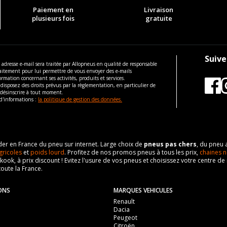
Paiement en
Livraison
plusieurs fois
gratuite
Suive
 adresse e-mail sera traitée par Allopneus en qualité de responsable
aitement pour lui permettre de vous envoyer des e-mails
ormation concernant ses activités, produits et services.
disposez des droits prévus par la règlementation, en particulier de
 désinscrire à tout moment.
d'informations :
la politique de gestion des données.
eader en France du pneu sur internet. Large choix de
pneus pas chers
, du pneu 
gricoles
et
poids lourd
. Profitez de nos promos pneus à tous les prix,
chaines n
nkook, à prix discount ! Evitez l'usure de vos pneus et choisissez votre centre
toute la France.
ONS
MARQUES VEHICULES
Renault
Dacia
Peugeot
Citroën