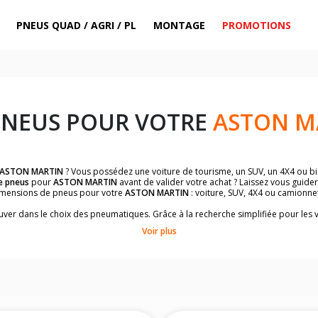
PNEUS QUAD / AGRI / PL
MONTAGE
PROMOTIONS
PNEUS POUR VOTRE
ASTON M
ASTON MARTIN
? Vous possédez une voiture de tourisme, un SUV, un 4X4 ou bi
e pneus
pour
ASTON MARTIN
avant de valider votre achat ? Laissez vous guider
imensions de pneus pour votre
ASTON MARTIN
: voiture, SUV, 4X4 ou camionnet
rouver dans le choix des pneumatiques. Grâce à la recherche simplifiée pour les 
e pneus compatibles et homologuées.
Voir plus
dimensions de vos pneus ? Ces informations sont indiquées sur le flanc des p
à l'intérieur de la portière conducteur.
 permettra de trouver les dimensions de vos pneus pour
ASTON MARTIN
: voitu
me
ASTON MARTIN
de votre véhicule ci-dessous :