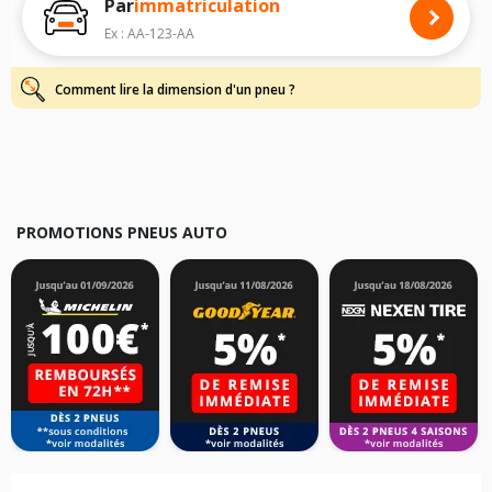
Par
immatriculation
Pour cela, veuillez sélectionner le modèle de votre véhicule ci-dessous :
Ex : AA-123-AA
Les résultats de votre recherche sont donnés à titre indicatif. Il est
fortement recommandé de vérifier en amont la dimension des pneus
montés sur votre véhicule, sans oublier les indices de charge et de
Comment lire la dimension d'un pneu ?
vitesse, indispensables pour que votre dimension soit complète.
PROMOTIONS PNEUS AUTO