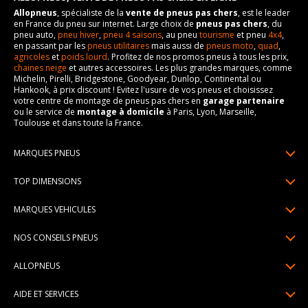
Allopneus
, spécialiste de la
vente de pneus pas chers
, est le leader
en France du pneu sur internet. Large choix de
pneus pas chers
, du
pneu auto,
pneu hiver
,
pneu 4 saisons
, au pneu
tourisme
et pneu
4x4
,
en passant par les
pneus utilitaires
mais aussi de
pneus moto
,
quad
,
agricoles
et
poids lourd
. Profitez de nos promos pneus à tous les prix,
chaines neige
et autres accessoires. Les plus grandes marques, comme
Michelin, Pirelli, Bridgestone, Goodyear, Dunlop, Continental ou
Hankook, à prix discount ! Evitez l'usure de vos pneus et choisissez
votre centre de montage de pneus pas chers en
garage partenaire
ou le service de
montage à domicile
à Paris, Lyon, Marseille,
Toulouse et dans toute la France.
MARQUES PNEUS
Pneus Michelin
TOP DIMENSIONS
Pneus Pirelli
175/65R14
MARQUES VEHICULES
Pneus Continental
185/65R15
Renault
Pneus Goodyear
NOS CONSEILS PNEUS
195/65R15
Dacia
Pneus Bridgestone
Lire un pneumatique
195/55R16
ALLOPNEUS
Peugeot
Pneus Hankook
Indice de charge et de vitesse
205/55R16
Qui sommes-nous? | About us
Citroën
Pneus Dunlop
AIDE ET SERVICES
Pression pneu
205/60R16
Avis DriverReviews | Who is DriverReviews
Volkswagen
Toutes les marques