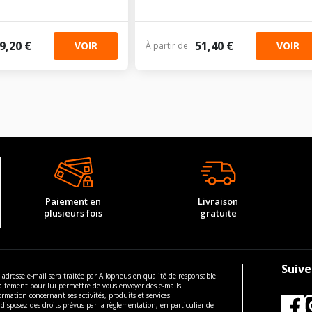
9,20 €
51,40 €
VOIR
VOIR
À partir de
Paiement en
Livraison
plusieurs fois
gratuite
Suive
 adresse e-mail sera traitée par Allopneus en qualité de responsable
aitement pour lui permettre de vous envoyer des e-mails
ormation concernant ses activités, produits et services.
disposez des droits prévus par la règlementation, en particulier de