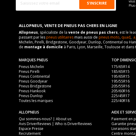
vous
Plus 
ALLOPNEUS, VENTE DE PNEUS PAS CHERS EN LIGNE
Allopneus
, spécialiste de la
vente de pneus pas chers
, est le l
passant par les
pneus utilitaires
mais aussi de
pneus moto
,
quad
,
a
Michelin, Pirelli, Bridgestone, Goodyear, Dunlop, Continental ou Ha
de
montage à domicile
à Paris, Lyon, Marseille, Toulouse et dans 
MARQUES PNEUS
TOP DIMENSI
Pneus Michelin
175/65R14
Pneus Pirelli
185/65R15
Pneus Continental
195/65R15
Pneus Goodyear
195/55R16
Pneus Bridgestone
205/55R16
Pneus Hankook
205/60R16
Pneus Dunlop
225/45R17
Toutes les marques
225/40R18
ALLOPNEUS
AIDE ET SERVI
Qui sommes-nous? | About us
Paiement en pl
Avis DriverReviews | Who is DriverReviews
Garantie pneu
Espace Presse
Livraisons sta
Recrutement
Centre monta