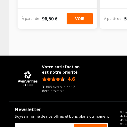
96,50 €
5
VOIR
À partir de
À partir de
Votre satisfaction
est notre priorité
4,6
/5
31809 avis sur les 12
derniers mois
Newsletter
Votre
Soyez informé de nos offres et bons plans du moment !
de tr
d'inf
Vous 