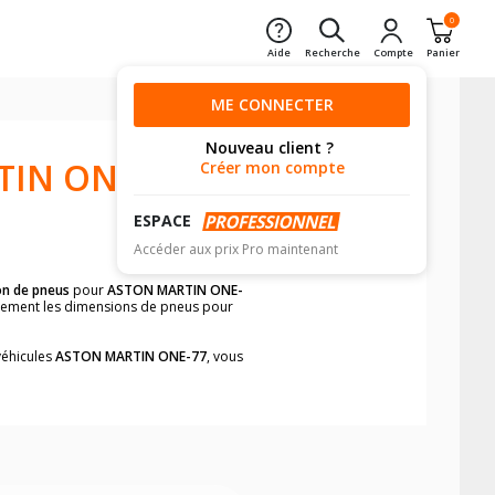
0
Aide
Recherche
Compte
Panier
ME CONNECTER
Nouveau client ?
TIN ONE-
Créer mon compte
ESPACE
Accéder aux prix Pro maintenant
on de pneus
pour
ASTON MARTIN ONE-
pidement les dimensions de pneus pour
véhicules
ASTON MARTIN ONE-77
, vous
neumatiques, dans le carnet de bord du
77
, simplement et rapidement.