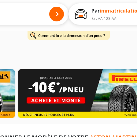
onnés à titre indicatif. Il est fortement recommandé de vérifier en amont la di
harge et de vitesse, indispensables pour que votre dimension soit complète.
Par
immatriculati
Ex : AA-123-AA
Comment lire la dimension d'un pneu ?