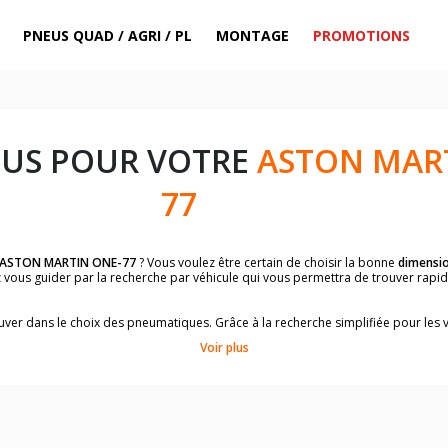
PNEUS QUAD / AGRI / PL
MONTAGE
PROMOTIONS
EUS POUR VOTRE
ASTON MAR
77
ASTON MARTIN ONE-77
? Vous voulez être certain de choisir la bonne
dimensi
ez vous guider par la recherche par véhicule qui vous permettra de trouver ra
rouver dans le choix des pneumatiques. Grâce à la recherche simplifiée pour les 
e pneus compatibles et homologuées.
Voir plus
dimensions de vos pneus ? Ces informations sont indiquées sur le flanc des p
à l'intérieur de la portière conducteur.
 permettra de trouver les dimensions de vos pneus pour
ASTON MARTIN ONE-
le de votre véhicule ci-dessous :