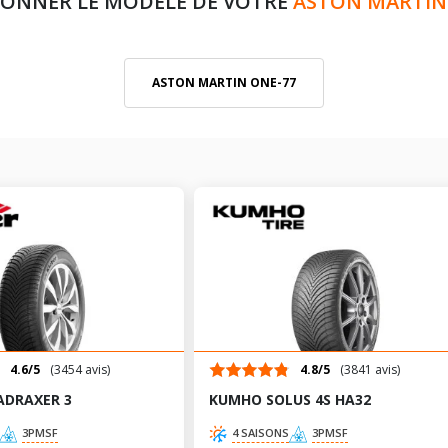
IONNER LE MODÈLE DE VOTRE
ASTON MARTIN
ASTON MARTIN ONE-77
4.6/5
(3454 avis)
4.8/5
(3841 avis)
ADRAXER 3
KUMHO SOLUS 4S HA32
3PMSF
4 SAISONS
3PMSF