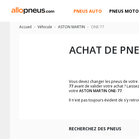
PNEUS AUTO
PNEUS MOTO
Accueil
Véhicule
ASTON MARTIN
ONE-77
ACHAT DE PN
Vous devez changer les pneus de votre
77
avant de valider votre achat ? Laiss
votre
ASTON MARTIN ONE-77
.
Il n'est pas toujours évident de s'y ret
trouverez facilement les dimensions d
Vous ne savez pas comment trouver les 
véhicule ainsi que sur l'étiquette collée 
Notre base de recherche véhicule vous
RECHERCHEZ DES PNEUS
Pour cela, veuillez sélectionner le modè