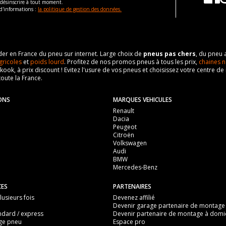
 désinscrire à tout moment.
d'informations :
la politique de gestion des données.
eader en France du pneu sur internet. Large choix de
pneus pas chers
, du pneu 
gricoles
et
poids lourd
. Profitez de nos promos pneus à tous les prix,
chaines n
nkook, à prix discount ! Evitez l'usure de vos pneus et choisissez votre centre
toute la France.
ONS
MARQUES VEHICULES
Renault
Dacia
Peugeot
Citroën
Volkswagen
Audi
BMW
Mercedes-Benz
CES
PARTENAIRES
usieurs fois
Devenez affilié
Devenir garage partenaire de montage
ndard / express
Devenir partenaire de montage à domic
ge pneu
Espace pro