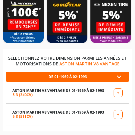
SÉLECTIONNEZ VOTRE DIMENSION PARMI LES ANNÉES ET
MOTORISATIONS DE
ASTON MARTIN V8 VANTAGE
DE 01-1969 À 02-1993
ASTON MARTIN V8 VANTAGE DE 01-1969 À 02-1993
+
5.3 (340CV)
LES DIMENSIONS COMPATIBLES
255/60R16 103 V
ASTON MARTIN V8 VANTAGE DE 01-1969 À 02-1993
+
5.3 (511CV)
LES DIMENSIONS COMPATIBLES
255/70R15 103 V
255/60R16 103 V