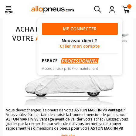
0
MENU
ACHAT DE PNEUS POUR
ME CONNECTER
VOTRE
ASTON MARTIN V8
Nouveau client ?
VANTAGE
Créer mon compte
ESPACE
Accéder aux prix Pro maintenant
Vous devez changer les pneus de votre
ASTON MARTIN V8 Vantage
?
Vous voulez être certain de choisir la bonne dimension de pneus pour
ASTON MARTIN V8 Vantage
avant de valider votre achat ? Laissez vous
guider par la recherche par véhicule qui vous permettra de trouver
rapidement les dimensions de pneus pour votre
ASTON MARTIN V8
Vantage
.
Voir plus