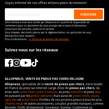
Type de boulon
1/2 UNF
Soyez informé de nos offres et bons plans du moment !
boulon
Taille de la tête de boulon
21
Pour la visserie, afin de garantir une parfaite compatibilité, nous
vous conseillons de contacter directement le constructeur.
Force de rotation du
100
boulon
Votre adresse e-mail sera traitée par Allopneus en qualité de responsable de
traitement pour lui permettre de vous envoyer des e-mails d'information
Pour la visserie, afin de garantir une parfaite compatibilité, nous
concernant ses activités, produits et services.
vous conseillons de contacter directement le constructeur.
Vous disposez des droits prévus par la règlementation, en particulier de vous
désinscrire à tout moment.
Plus d'informations :
la politique de gestion des données.
Suivez nous sur les réseaux
ALLOPNEUS, VENTE DE PNEUS PAS CHERS EN LIGNE
Allopneus
, spécialiste de la
vente de pneus pas chers
, est le leader
en France du pneu sur internet. Large choix de
pneus pas chers
, du
pneu auto,
pneu hiver
,
pneu 4 saisons
, au pneu
tourisme
et pneu
4x4
,
en passant par les
pneus utilitaires
mais aussi de
pneus moto
,
quad
,
agricoles
et
poids lourd
. Profitez de nos promos pneus à tous les prix,
chaines neige
et autres accessoires. Les plus grandes marques, comme
Michelin, Pirelli, Bridgestone, Goodyear, Dunlop, Continental ou