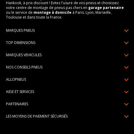
Hankook, à prix discount ! Evitez l'usure de vos pneus et choisissez
votre centre de montage de pneus pas chers en
garage partenaire
ou le service de
montage à domicile
à Paris, Lyon, Marseille,
Toulouse et dans toute la France.
MARQUES PNEUS
Pneus Michelin
TOP DIMENSIONS
Pneus Pirelli
175/65R14
MARQUES VEHICULES
Pneus Continental
185/65R15
Renault
Pneus Goodyear
NOS CONSEILS PNEUS
195/65R15
Dacia
Pneus Bridgestone
Lire un pneumatique
195/55R16
ALLOPNEUS
Peugeot
Pneus Hankook
Indice de charge et de vitesse
205/55R16
Qui sommes-nous? | About us
Citroën
Pneus Dunlop
AIDE ET SERVICES
Pression pneu
205/60R16
Avis DriverReviews | Who is DriverReviews
Volkswagen
Toutes les marques
Paiement en plusieurs fois
Voyant pression pneu
225/45R17
PARTENAIRES
Espace Presse
Audi
Garantie pneu
Usure pneu
225/40R18
Devenez affilié
Recrutement
BMW
LES MOYENS DE PAIEMENT SÉCURISÉS
Livraisons standard / express
Témoin d'usure
Devenir garage partenaire de montage
Pourquoi Allopneus ? | Why Allopneus ?
Mercedes-Benz
Centre montage pneu
Dimension pneu
Devenir partenaire de montage à domicile
Engagements RSE | CSR Commitments
Besoin d'aide ?