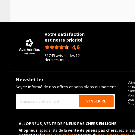
Votre satisfaction
est notre priorité
4,6
/5
31745 avis sur les 12
derniers mois
Newsletter
Votre
Soyez informé de nos offres et bons plans du moment !
de tr
d'inf
Vous 
vous
Plus 
ALLOPNEUS, VENTE DE PNEUS PAS CHERS EN LIGNE
Allopneus
, spécialiste de la
vente de pneus pas chers
, est le l