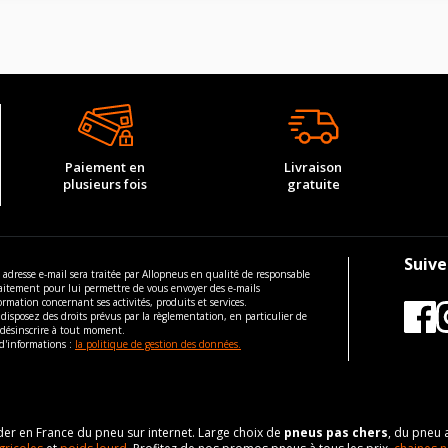
Paiement en
Livraison
plusieurs fois
gratuite
Suive
 adresse e-mail sera traitée par Allopneus en qualité de responsable
aitement pour lui permettre de vous envoyer des e-mails
ormation concernant ses activités, produits et services.
disposez des droits prévus par la règlementation, en particulier de
 désinscrire à tout moment.
d'informations :
la politique de gestion des données.
eader en France du pneu sur internet. Large choix de
pneus pas chers
, du pneu 