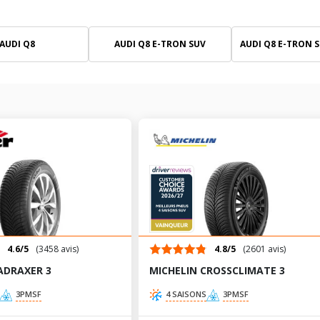
AUDI Q8
AUDI Q8 E-TRON SUV
AUDI Q8 E-TRON 
4.6/5
(3458 avis)
4.8/5
(2601 avis)
ADRAXER 3
MICHELIN CROSSCLIMATE 3
3PMSF
4 SAISONS
3PMSF