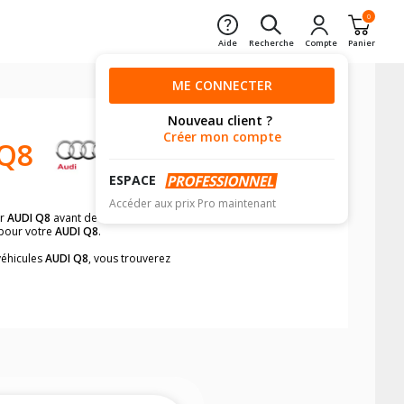
0
Aide
Recherche
Compte
Panier
ME CONNECTER
Nouveau client ?
Créer mon compte
Q8
ESPACE
Accéder aux prix Pro maintenant
r
AUDI Q8
avant de valider votre achat ?
 pour votre
AUDI Q8
.
véhicules
AUDI Q8
, vous trouverez
neumatiques, dans le carnet de bord du
et rapidement.
mension des pneus montés sur votre