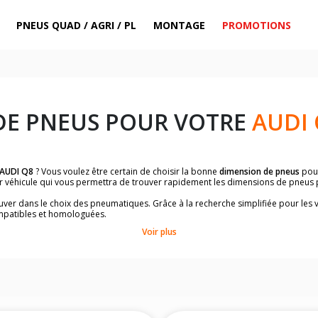
PNEUS QUAD / AGRI / PL
MONTAGE
PROMOTIONS
DE PNEUS POUR VOTRE
AUDI 
AUDI Q8
? Vous voulez être certain de choisir la bonne
dimension de pneus
pou
ar véhicule qui vous permettra de trouver rapidement les dimensions de pneus
rouver dans le choix des pneumatiques. Grâce à la recherche simplifiée pour les 
mpatibles et homologuées.
dimensions de vos pneus ? Ces informations sont indiquées sur le flanc des p
Voir plus
à l'intérieur de la portière conducteur.
 permettra de trouver les dimensions de vos pneus pour
AUDI Q8
, simplement 
le de votre véhicule ci-dessous :
onnés à titre indicatif. Il est fortement recommandé de vérifier en amont la di
harge et de vitesse, indispensables pour que votre dimension soit complète.