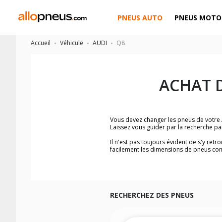
PNEUS AUTO
PNEUS MOTO
Accueil
Véhicule
AUDI
Q8
ACHAT 
Vous devez changer les pneus de votre
Laissez vous guider par la recherche p
Il n'est pas toujours évident de s'y ret
facilement les dimensions de pneus co
Vous ne savez pas comment trouver les 
véhicule ainsi que sur l'étiquette collée 
Notre base de recherche véhicule vous
Pour cela, veuillez sélectionner le modè
RECHERCHEZ DES PNEUS
Les résultats de votre recherche sont d
véhicule, sans oublier les indices de c