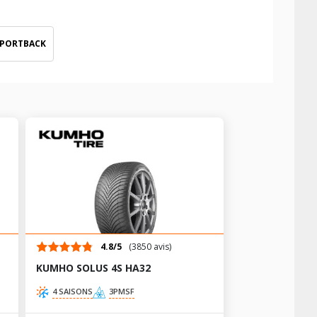
SPORTBACK
4.8/5
(3850 avis)
KUMHO SOLUS 4S HA32
4 SAISONS
3PMSF