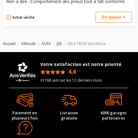
Rien à dire . Comportement des pneus tout à fait conforme .
En savoir +
Achat vérifié
Accueil
Véhicule
AUDI
Q8
Q8 E-TRON Sportback
Votre satisfaction est notre priorité
4,6
/5
31768 avis sur les 12 derniers mois
Paiement en
Livraison
6000 garages
plusieurs fois
gratuite
partenaires