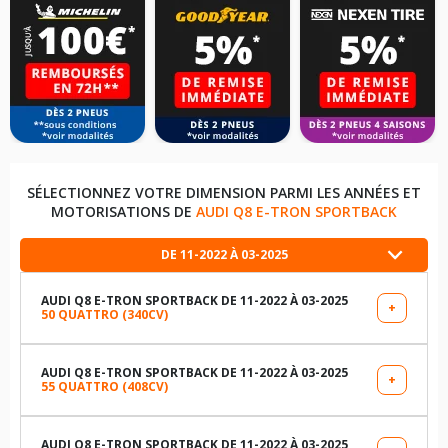
SÉLECTIONNEZ VOTRE DIMENSION PARMI LES ANNÉES ET
MOTORISATIONS DE
AUDI Q8 E-TRON SPORTBACK
DE 11-2022 À 03-2025
AUDI Q8 E-TRON SPORTBACK DE 11-2022 À 03-2025
+
50 QUATTRO (340CV)
LES DIMENSIONS COMPATIBLES
255/55R19 111 H
AUDI Q8 E-TRON SPORTBACK DE 11-2022 À 03-2025
+
55 QUATTRO (408CV)
LES DIMENSIONS COMPATIBLES
255/50R20 109 H
255/55R19 111 H
AUDI Q8 E-TRON SPORTBACK DE 11-2022 À 03-2025