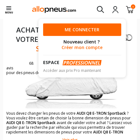
0
MENU
ACHAT DE PNEUS POUR
ME CONNECTER
VOTRE
AUDI Q8 E-TRON
Nouveau client ?
SPORTBACK
Créer mon compte
ESPACE
68
avis
Accéder aux prix Pro maintenant
pour des pneus de AUDI Q8
Vous devez changer les pneus de votre
AUDI Q8 E-TRON Sportback
?
Vous voulez être certain de choisir la bonne dimension de pneus pour
AUDI Q8 E-TRON Sportback
avant de valider votre achat ? Laissez vous
guider par la recherche par véhicule qui vous permettra de trouver
rapidement les dimensions de pneus pour votre
AUDI Q8 E-TRON
Sportback
.
Voir plus