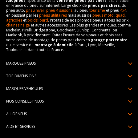
Allopneus
, spécialiste de la
vente de pneus pas chers
, est le leader
en France du pneu sur internet. Large choix de
pneus pas chers
, du
pneu auto,
pneu hiver
,
pneu 4 saisons
, au pneu
tourisme
et pneu
4x4
,
en passant par les
pneus utilitaires
mais aussi de
pneus moto
,
quad
,
agricoles
et
poids lourd
. Profitez de nos promos pneus à tous les prix,
chaines neige
et autres accessoires. Les plus grandes marques, comme
Michelin, Pirelli, Bridgestone, Goodyear, Dunlop, Continental ou
Hankook, à prix discount ! Evitez l'usure de vos pneus et choisissez
votre centre de montage de pneus pas chers en
garage partenaire
ou le service de
montage à domicile
à Paris, Lyon, Marseille,
Toulouse et dans toute la France.
MARQUES PNEUS
Pneus Michelin
TOP DIMENSIONS
Pneus Pirelli
175/65R14
MARQUES VEHICULES
Pneus Continental
185/65R15
Renault
Pneus Goodyear
NOS CONSEILS PNEUS
195/65R15
Dacia
Pneus Bridgestone
Lire un pneumatique
195/55R16
ALLOPNEUS
Peugeot
Pneus Hankook
Indice de charge et de vitesse
205/55R16
Qui sommes-nous? | About us
Citroën
Pneus Dunlop
AIDE ET SERVICES
Pression pneu
205/60R16
Avis DriverReviews | Who is DriverReviews
Volkswagen
Toutes les marques
Paiement en plusieurs fois
Voyant pression pneu
225/45R17