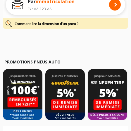
Par
immatriculation
Pour cela, veuillez sélectionner le modèle de votre véhicule ci-dessous :
Ex : AA-123-AA
Les résultats de votre recherche sont donnés à titre indicatif. Il est
fortement recommandé de vérifier en amont la dimension des pneus
montés sur votre véhicule, sans oublier les indices de charge et de
Comment lire la dimension d'un pneu ?
vitesse, indispensables pour que votre dimension soit complète.
PROMOTIONS PNEUS AUTO