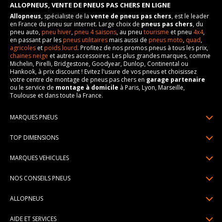
ALLOPNEUS, VENTE DE PNEUS PAS CHERS EN LIGNE
Allopneus
, spécialiste de la
vente de pneus pas chers
, est le leader
en France du pneu sur internet. Large choix de
pneus pas chers
, du
pneu auto,
pneu hiver
,
pneu 4 saisons
, au pneu
tourisme
et pneu
4x4
,
en passant par les
pneus utilitaires
mais aussi de
pneus moto
,
quad
,
agricoles
et
poids lourd
. Profitez de nos promos pneus à tous les prix,
chaines neige
et autres accessoires. Les plus grandes marques, comme
Michelin, Pirelli, Bridgestone, Goodyear, Dunlop, Continental ou
Hankook, à prix discount ! Evitez l'usure de vos pneus et choisissez
votre centre de montage de pneus pas chers en
garage partenaire
ou le service de
montage à domicile
à Paris, Lyon, Marseille,
Toulouse et dans toute la France.
MARQUES PNEUS
Pneus Michelin
TOP DIMENSIONS
Pneus Pirelli
175/65R14
MARQUES VEHICULES
Pneus Continental
185/65R15
Renault
Pneus Goodyear
NOS CONSEILS PNEUS
195/65R15
Dacia
Pneus Bridgestone
Lire un pneumatique
195/55R16
ALLOPNEUS
Peugeot
Pneus Hankook
Indice de charge et de vitesse
205/55R16
Qui sommes-nous? | About us
Citroën
Pneus Dunlop
AIDE ET SERVICES
Pression pneu
205/60R16