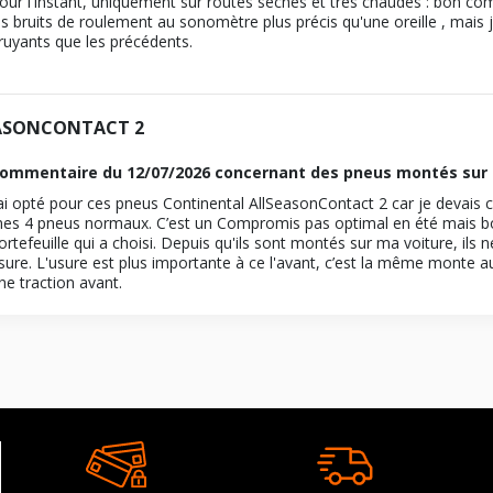
our l'instant, uniquement sur routes séches et très chaudes : bon com
es bruits de roulement au sonomètre plus précis qu'une oreille , mais 
ruyants que les précédents.
ASONCONTACT 2
ommentaire du
12/07/2026
concernant des pneus montés sur 
’ai opté pour ces pneus Continental AllSeasonContact 2 car je devais
es 4 pneus normaux. C’est un Compromis pas optimal en été mais bon
ortefeuille qui a choisi. Depuis qu'ils sont montés sur ma voiture, i
sure. L'usure est plus importante à ce l'avant, c’est la même monte a
ne traction avant.