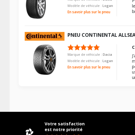
P
l
Modèle de véhicule :
Logan
b
En savoir plus sur le pneu
PNEU
CONTINENTAL
ALLSE
C
Marque de véhicule :
Dacia
J
m
Modèle de véhicule :
Logan
p
En savoir plus sur le pneu
u
u
Votre satisfaction
est notre priorité