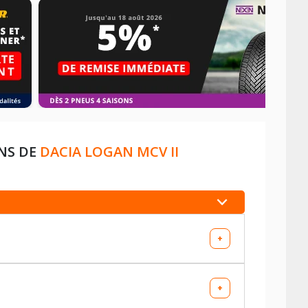
NS DE
DACIA LOGAN MCV II
+
+