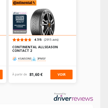
AV chargé
AR chargé
-
-
AV chargé
AR chargé
-
-
4.7/5
(2915 avis)
CONTINENTAL ALLSEASON
CONTACT 2
4 SAISONS
3PMSF
81,60 €
VOIR
À partir de
(GPL)