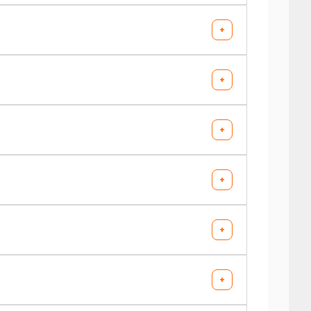
+
AV chargé
AR chargé
+
-
-
AV chargé
AR chargé
+
-
-
AV chargé
AR chargé
+
-
-
AV chargé
AR chargé
+
(GPL)
-
-
AV chargé
AR chargé
+
-
-