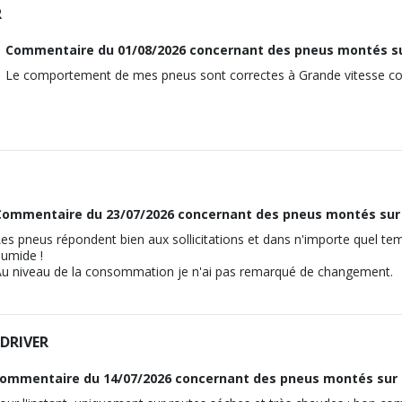
26
R
M12x1.5
K52
66
115
17
 (K8M1, K8MA, K8AC) (90CV)
Commentaire du
01/08/2026
concernant des pneus montés su
Traction avant
ous vous conseillons de contacter directement le constructeur.
26
Le comportement de mes pneus sont correctes à Grande vitesse com
M12x1.5
K52
115
17
 LPG (90CV)
ous vous conseillons de contacter directement le constructeur.
26
M12x1.5
115
17
ous vous conseillons de contacter directement le constructeur.
26
Commentaire du
23/07/2026
concernant des pneus montés sur
115
es pneus répondent bien aux sollicitations et dans n'importe quel t
ous vous conseillons de contacter directement le constructeur.
umide !
u niveau de la consommation je n'ai pas remarqué de changement.
DRIVER
ommentaire du
14/07/2026
concernant des pneus montés sur 