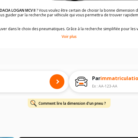
DACIA LOGAN MCV II
? Vous voulez être certain de choisir la bonne dimension
vous guider par la recherche par véhicule qui vous permettra de trouver rapid
rouver dans le choix des pneumatiques. Grâce à la recherche simplifiée pour les 
e pneus compatibles et homologuées.
Voir plus
dimensions de vos pneus ? Ces informations sont indiquées sur le flanc des p
à l'intérieur de la portière conducteur.
 permettra de trouver les dimensions de vos pneus pour
DACIA LOGAN MCV II
, 
 de votre
DACIA LOGAN MCV II
ci-dessous :
onnés à titre indicatif. Il est fortement recommandé de vérifier en amont la di
harge et de vitesse, indispensables pour que votre dimension soit complète.
Par
immatriculati
Ex : AA-123-AA
Comment lire la dimension d'un pneu ?