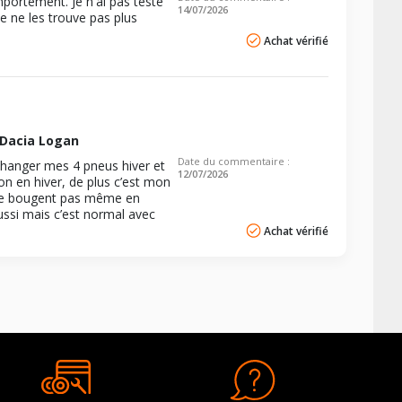
portement. Je n'ai pas testé
14/07/2026
je ne les trouve pas plus
Achat vérifié
Dacia Logan
Date du commentaire :
 changer mes 4 pneus hiver et
12/07/2026
 en hiver, de plus c’est mon
ls ne bougent pas même en
ussi mais c’est normal avec
Achat vérifié