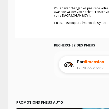
Vous devez changer les pneus de votre
avant de valider votre achat ? Laissez 
votre
DACIA LOGAN MCV II
.
Il n'est pas toujours évident de s'y ret
trouverez facilement les dimensions d
Vous ne savez pas comment trouver les 
véhicule ainsi que sur l'étiquette collée 
Notre base de recherche véhicule vous
RECHERCHEZ DES PNEUS
Pour cela, veuillez sélectionner l'année
Les résultats de votre recherche sont d
véhicule, sans oublier les indices de c
Par
dimension
Ex : 205/55 R16 91V
PROMOTIONS PNEUS AUTO