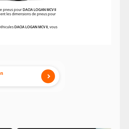
 de pneus pour
DACIA LOGAN MCV II
ement les dimensions de pneus pour
véhicules
DACIA LOGAN MCV II
, vous
neumatiques, dans le carnet de bord du
simplement et rapidement.
mension des pneus montés sur votre
on