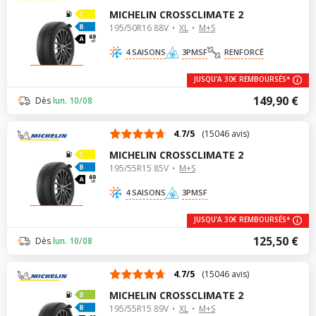
MICHELIN CROSSCLIMATE 2
195/50R16 88V
XL
M+S
69
dB
4 SAISONS
3PMSF
RENFORCÉ
JUSQU'A 30€ REMBOURSÉS*
149,90 €
Dès
lun. 10/08
4.7/5
(15046 avis)
MICHELIN CROSSCLIMATE 2
195/55R15 85V
M+S
69
dB
4 SAISONS
3PMSF
JUSQU'A 30€ REMBOURSÉS*
125,50 €
Dès
lun. 10/08
4.7/5
(15046 avis)
MICHELIN CROSSCLIMATE 2
195/55R15 89V
XL
M+S