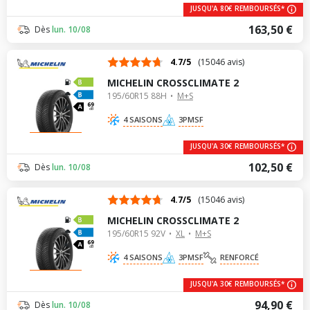
JUSQU'A 80€ REMBOURSÉS*
163,50 €
Dès
lun. 10/08
4.7/5
(15046 avis)
MICHELIN CROSSCLIMATE 2
195/60R15 88H
M+S
69
dB
4 SAISONS
3PMSF
JUSQU'A 30€ REMBOURSÉS*
102,50 €
Dès
lun. 10/08
4.7/5
(15046 avis)
MICHELIN CROSSCLIMATE 2
195/60R15 92V
XL
M+S
69
dB
4 SAISONS
3PMSF
RENFORCÉ
JUSQU'A 30€ REMBOURSÉS*
94,90 €
Dès
lun. 10/08