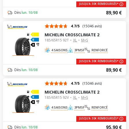
JUSQU'A 30€ REMBOURSÉS*
89,90 €
Dès
lun. 10/08
4.7/5
(15046 avis)
MICHELIN CROSSCLIMATE 2
185/65R15 92T
XL
M+S
69
dB
4 SAISONS
3PMSF
RENFORCÉ
JUSQU'A 30€ REMBOURSÉS*
89,90 €
Dès
lun. 10/08
4.7/5
(15046 avis)
MICHELIN CROSSCLIMATE 2
185/65R15 92V
XL
M+S
69
dB
4 SAISONS
3PMSF
RENFORCÉ
JUSQU'A 30€ REMBOURSÉS*
95,90 €
Dès
lun. 10/08