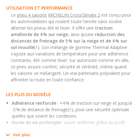
UTILISATION ET PERFORMANCE
Le
pneu 4 saisons
MICHELIN CrossClimate 2
est conçu pour
les automobilistes qui roulent toute l’année sans vouloir
alterner les pneus été et hiver. Il offre une
traction
améliorée de 4 % sur neige
, ainsi qu’une
réduction des
distances de freinage de 5 % sur la neige et de 4 % sur
sol mouillé
(1). Son mélange de gomme Thermal Adaptive
s’ajuste aux variations de température pour une adhérence
constante, été comme hiver. Sur autoroute comme en ville,
ce pneu assure confort, sécurité et sérénité, même quand
les saisons se mélangent. Un vrai partenaire polyvalent pour
affronter la route en toute confiance.
LES PLUS DU MODÈLE
Adhérence renforcée
: +4 % de traction sur neige et jusqu’à
-5 % de distance de freinage(1), pour une sécurité optimale
quelles que soient les conditions
Durée de vie prolongée
: usure uniforme grâce au profil
MaxTouch, pour plus de kilomètres en toute fiabilité
Voir plus
Consommation maîtrisée
: -10 % de résistance au