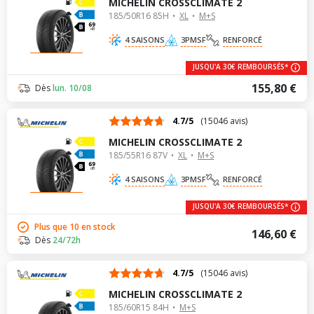
MICHELIN CROSSCLIMATE 2
185/50R16 85H
XL
M+S
69
dB
4 SAISONS
3PMSF
RENFORCÉ
JUSQU'A 30€ REMBOURSÉS*
155,80 €
Dès
lun. 10/08
4.7/5
(15046 avis)
MICHELIN CROSSCLIMATE 2
185/55R16 87V
XL
M+S
69
dB
4 SAISONS
3PMSF
RENFORCÉ
JUSQU'A 30€ REMBOURSÉS*
Plus que 10 en stock
146,60 €
Dès
24/72h
4.7/5
(15046 avis)
MICHELIN CROSSCLIMATE 2
185/60R15 84H
M+S