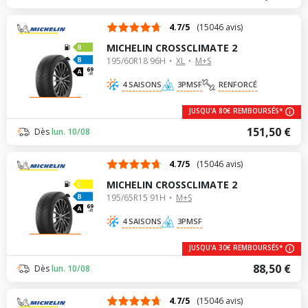
4.7/5
(15046 avis)
MICHELIN CROSSCLIMATE 2
195/60R18 96H
XL
M+S
69
dB
4 SAISONS
3PMSF
RENFORCÉ
JUSQU'A 80€ REMBOURSÉS*
151,50 €
Dès
lun. 10/08
4.7/5
(15046 avis)
MICHELIN CROSSCLIMATE 2
195/65R15 91H
M+S
69
dB
4 SAISONS
3PMSF
JUSQU'A 30€ REMBOURSÉS*
88,50 €
Dès
lun. 10/08
4.7/5
(15046 avis)