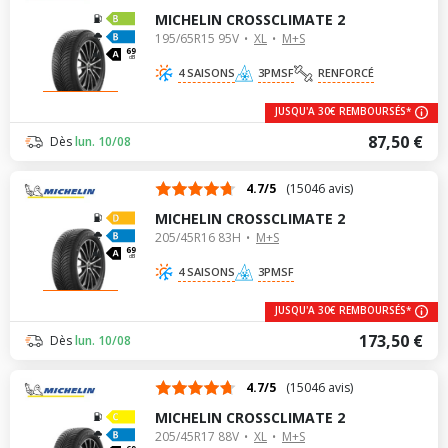
MICHELIN CROSSCLIMATE 2
195/65R15 95V
XL
M+S
69
dB
4 SAISONS
3PMSF
RENFORCÉ
JUSQU'A 30€ REMBOURSÉS*
87,50 €
Dès
lun. 10/08
4.7/5
(15046 avis)
MICHELIN CROSSCLIMATE 2
205/45R16 83H
M+S
69
dB
4 SAISONS
3PMSF
JUSQU'A 30€ REMBOURSÉS*
173,50 €
Dès
lun. 10/08
4.7/5
(15046 avis)
MICHELIN CROSSCLIMATE 2
205/45R17 88V
XL
M+S