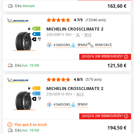
163,60 €
Dès
demain
4.7/5
(15046 avis)
MICHELIN CROSSCLIMATE 2
205/60R15 95V
XL
M+S
69
dB
4 SAISONS
3PMSF
RENFORCÉ
JUSQU'A 30€ REMBOURSÉS*
121,50 €
Dès
lun. 10/08
4.8/5
(579 avis)
MICHELIN CROSSCLIMATE 2
205/65R16 95H
M+S
72
dB
4 SAISONS
3PMSF
JUSQU'A 30€ REMBOURSÉS*
Plus que 8 en stock
194,50 €
Dès
lun. 10/08