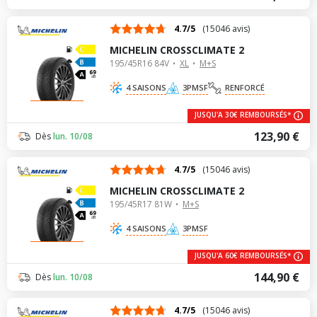
4.7/5
(15046 avis)
MICHELIN CROSSCLIMATE 2
195/45R16 84V
XL
M+S
69
dB
4 SAISONS
3PMSF
RENFORCÉ
JUSQU'A 30€ REMBOURSÉS*
123,90 €
Dès
lun. 10/08
4.7/5
(15046 avis)
MICHELIN CROSSCLIMATE 2
195/45R17 81W
M+S
69
dB
4 SAISONS
3PMSF
JUSQU'A 60€ REMBOURSÉS*
144,90 €
Dès
lun. 10/08
4.7/5
(15046 avis)