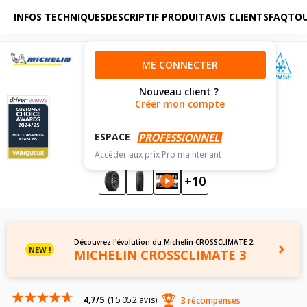
INFOS TECHNIQUES
DESCRIPTIF PRODUIT
AVIS CLIENTS
FAQ
TOU
0
MENU
ME CONNECTER
Nouveau client ?
Créer mon compte
ESPACE
Accéder aux prix Pro maintenant
+10
Découvrez l'évolution du Michelin CROSSCLIMATE 2,
NEW !
MICHELIN CROSSCLIMATE 3
4,7/5
(15 052 avis)
3 récompenses