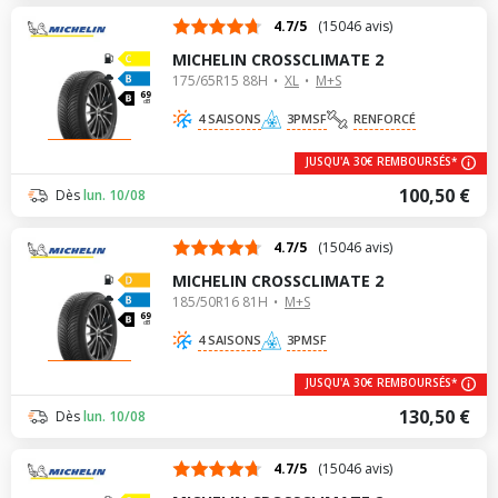
4.7/5
(15046 avis)
MICHELIN CROSSCLIMATE 2
175/65R15 88H
XL
M+S
69
dB
4 SAISONS
3PMSF
RENFORCÉ
JUSQU'A 30€ REMBOURSÉS*
100,50 €
Dès
lun. 10/08
4.7/5
(15046 avis)
MICHELIN CROSSCLIMATE 2
185/50R16 81H
M+S
69
dB
4 SAISONS
3PMSF
JUSQU'A 30€ REMBOURSÉS*
130,50 €
Dès
lun. 10/08
4.7/5
(15046 avis)