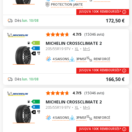
PROTECTION JANTE
JUSQU'A 100€ REMBOURSÉS*
172,50 €
Dès
lun. 10/08
4.7/5
(15046 avis)
MICHELIN CROSSCLIMATE 2
205/55R19 97V
XL
M+S
69
dB
4 SAISONS
3PMSF
RENFORCÉ
JUSQU'A 100€ REMBOURSÉS*
166,50 €
Dès
lun. 10/08
4.7/5
(15046 avis)
MICHELIN CROSSCLIMATE 2
205/55R19 97V
XL
M+S
69
dB
4 SAISONS
3PMSF
RENFORCÉ
JUSQU'A 100€ REMBOURSÉS*