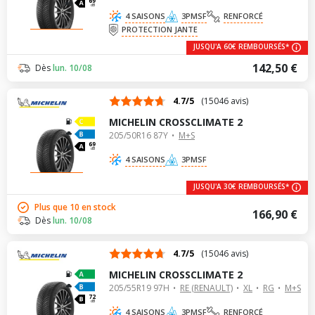
69
dB
4 SAISONS
3PMSF
RENFORCÉ
PROTECTION JANTE
JUSQU'A 60€ REMBOURSÉS*
142,50 €
Dès
lun. 10/08
4.7/5
(15046 avis)
MICHELIN CROSSCLIMATE 2
205/50R16 87Y
M+S
69
dB
4 SAISONS
3PMSF
JUSQU'A 30€ REMBOURSÉS*
Plus que 10 en stock
166,90 €
Dès
lun. 10/08
4.7/5
(15046 avis)
MICHELIN CROSSCLIMATE 2
205/55R19 97H
RE (RENAULT)
XL
RG
M+S
72
dB
4 SAISONS
3PMSF
RENFORCÉ