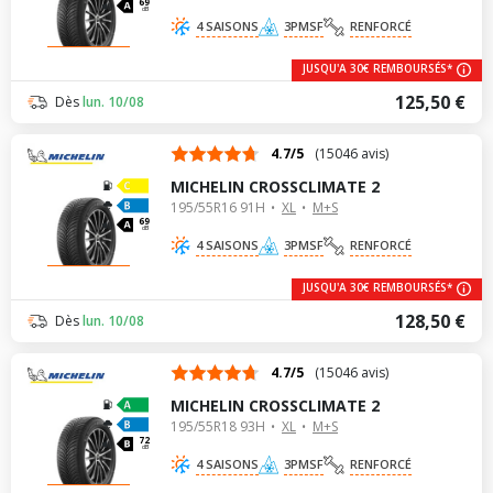
69
dB
4 SAISONS
3PMSF
RENFORCÉ
JUSQU'A 30€ REMBOURSÉS*
125,50 €
Dès
lun. 10/08
4.7/5
(15046 avis)
MICHELIN CROSSCLIMATE 2
195/55R16 91H
XL
M+S
69
dB
4 SAISONS
3PMSF
RENFORCÉ
JUSQU'A 30€ REMBOURSÉS*
128,50 €
Dès
lun. 10/08
4.7/5
(15046 avis)
MICHELIN CROSSCLIMATE 2
195/55R18 93H
XL
M+S
72
dB
4 SAISONS
3PMSF
RENFORCÉ