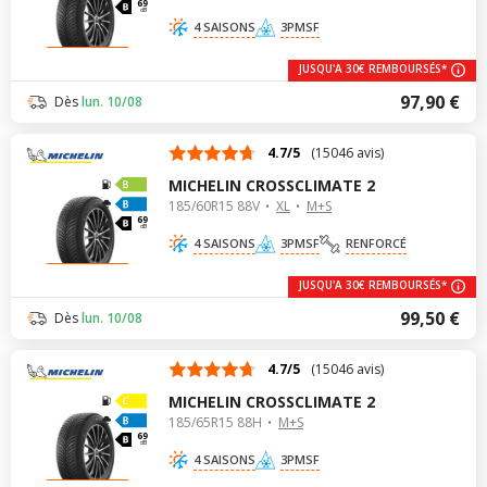
69
dB
4 SAISONS
3PMSF
JUSQU'A 30€ REMBOURSÉS*
97,90 €
Dès
lun. 10/08
4.7/5
(15046 avis)
MICHELIN CROSSCLIMATE 2
185/60R15 88V
XL
M+S
69
dB
4 SAISONS
3PMSF
RENFORCÉ
JUSQU'A 30€ REMBOURSÉS*
99,50 €
Dès
lun. 10/08
4.7/5
(15046 avis)
MICHELIN CROSSCLIMATE 2
185/65R15 88H
M+S
69
dB
4 SAISONS
3PMSF