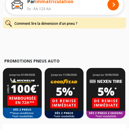
Par
immatriculation
Pour cela, veuillez sélectionner le modèle de votre véhicule ci-dessous :
Ex : AA-123-AA
Les résultats de votre recherche sont donnés à titre indicatif. Il est
fortement recommandé de vérifier en amont la dimension des pneus
montés sur votre véhicule, sans oublier les indices de charge et de
Comment lire la dimension d'un pneu ?
vitesse, indispensables pour que votre dimension soit complète.
PROMOTIONS PNEUS AUTO