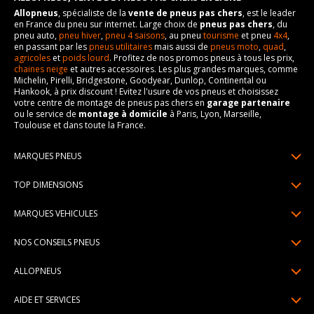
Allopneus
, spécialiste de la
vente de pneus pas chers
, est le leader
en France du pneu sur internet. Large choix de
pneus pas chers
, du
pneu auto,
pneu hiver
,
pneu 4 saisons
, au pneu
tourisme
et pneu
4x4
,
en passant par les
pneus utilitaires
mais aussi de
pneus moto
,
quad
,
agricoles
et
poids lourd
. Profitez de nos promos pneus à tous les prix,
chaines neige
et autres accessoires. Les plus grandes marques, comme
Michelin, Pirelli, Bridgestone, Goodyear, Dunlop, Continental ou
Hankook, à prix discount ! Evitez l'usure de vos pneus et choisissez
votre centre de montage de pneus pas chers en
garage partenaire
ou le service de
montage à domicile
à Paris, Lyon, Marseille,
Toulouse et dans toute la France.
MARQUES PNEUS
Pneus Michelin
TOP DIMENSIONS
Pneus Pirelli
175/65R14
MARQUES VEHICULES
Pneus Continental
185/65R15
Renault
Pneus Goodyear
NOS CONSEILS PNEUS
195/65R15
Dacia
Pneus Bridgestone
Lire un pneumatique
195/55R16
ALLOPNEUS
Peugeot
Pneus Hankook
Indice de charge et de vitesse
205/55R16
Qui sommes-nous? | About us
Citroën
Pneus Dunlop
AIDE ET SERVICES
Pression pneu
205/60R16
Avis DriverReviews | Who is DriverReviews
Volkswagen
Toutes les marques