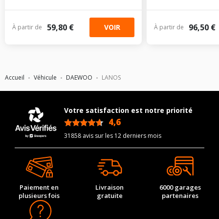
59,80 €
96,50 €
VOIR
À partir de
À partir de
Accueil
Véhicule
DAEWOO
LANOS
Votre satisfaction est notre priorité
4,6
/5
31858 avis sur les 12 derniers mois
Paiement en
Livraison
6000 garages
plusieurs fois
gratuite
partenaires