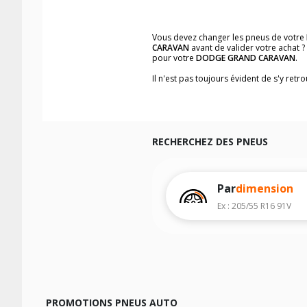
Vous devez changer les pneus de votre
CARAVAN
avant de valider votre achat 
pour votre
DODGE GRAND CARAVAN
.
Il n'est pas toujours évident de s'y ret
vous trouverez facilement les dimensi
Vous ne savez pas comment trouver les 
véhicule ainsi que sur l'étiquette collée 
Notre base de recherche véhicule vous
RECHERCHEZ DES PNEUS
Pour cela, veuillez sélectionner l'année
Les résultats de votre recherche sont d
véhicule, sans oublier les indices de c
Par
dimension
Ex : 205/55 R16 91V
PROMOTIONS PNEUS AUTO