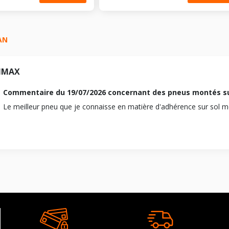
GRAND CARAVAN
3.8
3.6
2007-06-01
2007-06-01
AN
Essence
Essence
2007-06-01
2010-09-01
NMAX
2010-12-01
ERB
EGL
Commentaire du
19/07/2026
concernant des pneus montés s
59500
Le meilleur pneu que je connaisse en matière d'adhérence sur sol mo
122505
3604
30
211
3778
Traction avant
142
6 (287CV)
Traction avant
M12x1.5
8 (193CV)
19
M12x1.5
110
19