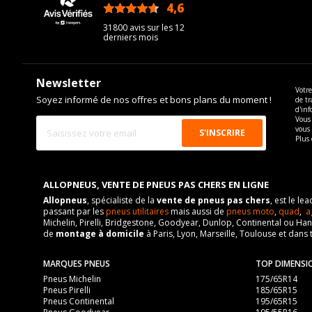
Pour la visserie, afin de garantir une parfaite compatibilité, n
4,6
/5
Force de rotation du boulon
31800 avis sur les 12
Pour la visserie, afin de garantir une parfaite compatibilité, n
derniers mois
Newsletter
Votre
Soyez informé de nos offres et bons plans du moment !
de tr
d'inf
Vous 
vous
Plus 
ALLOPNEUS, VENTE DE PNEUS PAS CHERS EN LIGNE
Allopneus
, spécialiste de la
vente de pneus pas chers
, est le l
passant par les
pneus utilitaires
mais aussi de
pneus moto
,
quad
,
a
Michelin, Pirelli, Bridgestone, Goodyear, Dunlop, Continental ou Ha
de
montage à domicile
à Paris, Lyon, Marseille, Toulouse et dans 
MARQUES PNEUS
TOP DIMENSI
Pneus Michelin
175/65R14
Pneus Pirelli
185/65R15
Pneus Continental
195/65R15