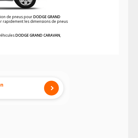
nsion de pneus pour
DODGE GRAND
ver rapidement les dimensions de pneus
véhicules
DODGE GRAND CARAVAN
,
neumatiques, dans le carnet de bord du
VAN
, simplement et rapidement.
mension des pneus montés sur votre
on