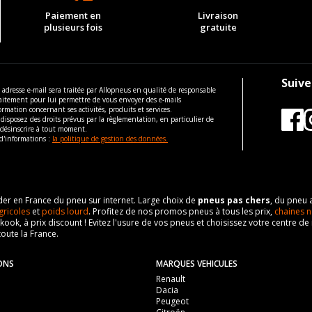
ous vous conseillons de contacter directement le constructeur.
Paiement en
Livraison
110
plusieurs fois
gratuite
ous vous conseillons de contacter directement le constructeur.
Suive
 adresse e-mail sera traitée par Allopneus en qualité de responsable
aitement pour lui permettre de vous envoyer des e-mails
ormation concernant ses activités, produits et services.
disposez des droits prévus par la règlementation, en particulier de
 désinscrire à tout moment.
d'informations :
la politique de gestion des données.
eader en France du pneu sur internet. Large choix de
pneus pas chers
, du pneu 
gricoles
et
poids lourd
. Profitez de nos promos pneus à tous les prix,
chaines n
nkook, à prix discount ! Evitez l'usure de vos pneus et choisissez votre centre
toute la France.
ONS
MARQUES VEHICULES
Renault
Dacia
Peugeot