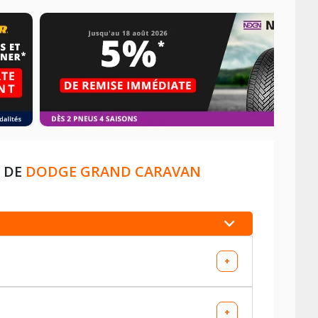
S DE
DODGE GRAND CARAVAN
+
+