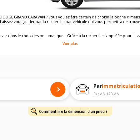
DODGE GRAND CARAVAN
? Vous voulez être certain de choisir la bonne dime
? Laissez vous guider par la recherche par véhicule qui vous permettra de trou
rouver dans le choix des pneumatiques. Grâce à la recherche simplifiée pour les 
ons de pneus compatibles et homologuées.
Voir plus
dimensions de vos pneus ? Ces informations sont indiquées sur le flanc des p
à l'intérieur de la portière conducteur.
 permettra de trouver les dimensions de vos pneus pour
DODGE GRAND CARA
 de votre
DODGE GRAND CARAVAN
ci-dessous :
onnés à titre indicatif. Il est fortement recommandé de vérifier en amont la di
harge et de vitesse, indispensables pour que votre dimension soit complète.
Par
immatriculati
Ex : AA-123-AA
Comment lire la dimension d'un pneu ?