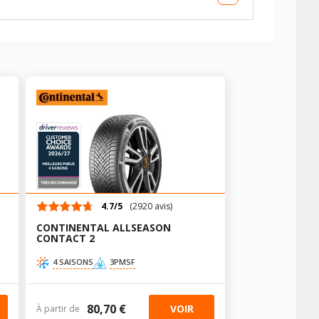
AV chargé
AR chargé
AV chargé
AR chargé
-
-
4.7/5
(2920 avis)
-
-
-
-
CONTINENTAL ALLSEASON
-
-
CONTACT 2
-
-
4 SAISONS
3PMSF
80,70 €
VOIR
À partir de