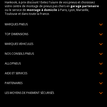
Hankook, à prix discount ! Evitez l'usure de vos pneus et choisissez
votre centre de montage de pneus pas chers en
garage partenaire
ou le service de
montage à domicile
à Paris, Lyon, Marseille,
Toulouse et dans toute la France.
MARQUES PNEUS
Pneus Michelin
TOP DIMENSIONS
Pneus Pirelli
175/65R14
MARQUES VEHICULES
Pneus Continental
185/65R15
Renault
Pneus Goodyear
NOS CONSEILS PNEUS
195/65R15
Dacia
Pneus Bridgestone
Lire un pneumatique
195/55R16
ALLOPNEUS
Peugeot
Pneus Hankook
Indice de charge et de vitesse
205/55R16
Qui sommes-nous? | About us
Citroën
Pneus Dunlop
AIDE ET SERVICES
Pression pneu
205/60R16
Avis DriverReviews | Who is DriverReviews
Volkswagen
Toutes les marques
Paiement en plusieurs fois
Voyant pression pneu
225/45R17
PARTENAIRES
Espace Presse
Audi
Garantie pneu
Usure pneu
225/40R18
Devenez affilié
Recrutement
BMW
LES MOYENS DE PAIEMENT SÉCURISÉS
Livraisons standard / express
Témoin d'usure
Devenir garage partenaire de montage
Pourquoi Allopneus ? | Why Allopneus ?
Mercedes-Benz
Centre montage pneu
Dimension pneu
Devenir partenaire de montage à domicile
Engagements RSE | CSR Commitments
Besoin d'aide ?