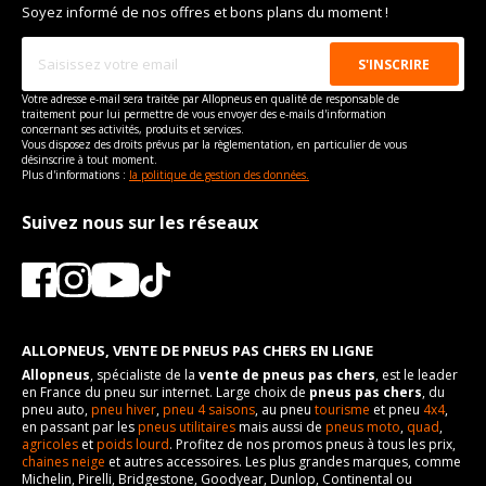
Soyez informé de nos offres et bons plans du moment !
Puissance en Kw max
372
Frein performance
46
Type
Propulsion
Cylindrée cm3
8382
VISSERIE DODGE VIPER CABRIOLET DE 09-2002 À 12-2017
Puissance en Kw max
450
SRT-10 (506CV)
Votre adresse e-mail sera traitée par Allopneus en qualité de responsable de
traitement pour lui permettre de vous envoyer des e-mails d'information
Type de boulon
1/2 UNF
Type
Propulsion
concernant ses activités, produits et services.
Vous disposez des droits prévus par la règlementation, en particulier de vous
Taille de la tête de boulon
19
VISSERIE DODGE VIPER CABRIOLET DE 09-2002 À 12-2017
désinscrire à tout moment.
SRT-10 (612CV)
Plus d'informations :
la politique de gestion des données.
Force de rotation du
100
Type de boulon
1/2 UNF
boulon
Suivez nous sur les réseaux
Taille de la tête de boulon
19
Pour la visserie, afin de garantir une parfaite compatibilité, nous
vous conseillons de contacter directement le constructeur.
Force de rotation du
100
boulon
Pour la visserie, afin de garantir une parfaite compatibilité, nous
vous conseillons de contacter directement le constructeur.
ALLOPNEUS, VENTE DE PNEUS PAS CHERS EN LIGNE
Allopneus
, spécialiste de la
vente de pneus pas chers
, est le leader
en France du pneu sur internet. Large choix de
pneus pas chers
, du
pneu auto,
pneu hiver
,
pneu 4 saisons
, au pneu
tourisme
et pneu
4x4
,
en passant par les
pneus utilitaires
mais aussi de
pneus moto
,
quad
,
agricoles
et
poids lourd
. Profitez de nos promos pneus à tous les prix,
chaines neige
et autres accessoires. Les plus grandes marques, comme
Michelin, Pirelli, Bridgestone, Goodyear, Dunlop, Continental ou