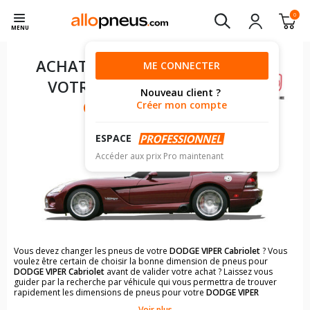
0
MENU
ACHAT DE PNEUS POUR
ME CONNECTER
VOTRE
DODGE VIPER
Nouveau client ?
CABRIOLET
Créer mon compte
ESPACE
Accéder aux prix Pro maintenant
Vous devez changer les pneus de votre
DODGE VIPER Cabriolet
? Vous
voulez être certain de choisir la bonne dimension de pneus pour
DODGE VIPER Cabriolet
avant de valider votre achat ? Laissez vous
guider par la recherche par véhicule qui vous permettra de trouver
rapidement les dimensions de pneus pour votre
DODGE VIPER
Cabriolet
.
Voir plus