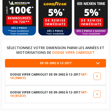
SÉLECTIONNEZ VOTRE DIMENSION PARMI LES ANNÉES ET
MOTORISATIONS DE
DODGE VIPER CABRIOLET
DE 09-2002 À 12-2017
DODGE VIPER CABRIOLET DE 09-2002 À 12-2017
SRT-
+
10 (506CV)
LES DIMENSIONS COMPATIBLES
275/35R18 95 Y
DODGE VIPER CABRIOLET DE 09-2002 À 12-2017
SRT-
+
10 (612CV)
LES DIMENSIONS COMPATIBLES
345/30R19 105 Y
275/35R18 95 Y