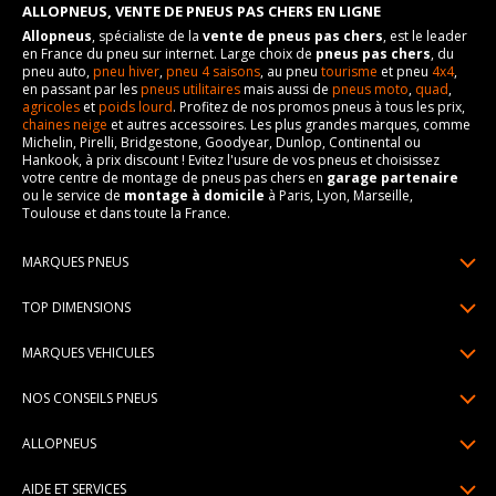
ALLOPNEUS, VENTE DE PNEUS PAS CHERS EN LIGNE
Allopneus
, spécialiste de la
vente de pneus pas chers
, est le leader
en France du pneu sur internet. Large choix de
pneus pas chers
, du
pneu auto,
pneu hiver
,
pneu 4 saisons
, au pneu
tourisme
et pneu
4x4
,
en passant par les
pneus utilitaires
mais aussi de
pneus moto
,
quad
,
agricoles
et
poids lourd
. Profitez de nos promos pneus à tous les prix,
chaines neige
et autres accessoires. Les plus grandes marques, comme
Michelin, Pirelli, Bridgestone, Goodyear, Dunlop, Continental ou
Hankook, à prix discount ! Evitez l'usure de vos pneus et choisissez
votre centre de montage de pneus pas chers en
garage partenaire
ou le service de
montage à domicile
à Paris, Lyon, Marseille,
Toulouse et dans toute la France.
MARQUES PNEUS
Pneus Michelin
TOP DIMENSIONS
Pneus Pirelli
175/65R14
MARQUES VEHICULES
Pneus Continental
185/65R15
Renault
Pneus Goodyear
NOS CONSEILS PNEUS
195/65R15
Dacia
Pneus Bridgestone
Lire un pneumatique
195/55R16
ALLOPNEUS
Peugeot
Pneus Hankook
Indice de charge et de vitesse
205/55R16
Qui sommes-nous? | About us
Citroën
Pneus Dunlop
AIDE ET SERVICES
Pression pneu
205/60R16