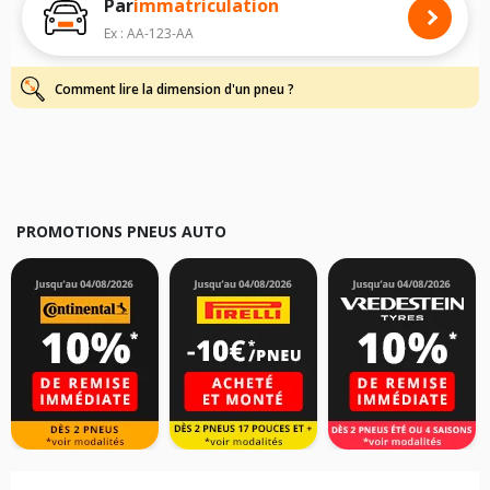
Par
immatriculation
Pour cela, veuillez sélectionner le modèle de votre véhicule ci-dessous :
Ex : AA-123-AA
Les résultats de votre recherche sont donnés à titre indicatif. Il est
fortement recommandé de vérifier en amont la dimension des pneus
montés sur votre véhicule, sans oublier les indices de charge et de
Comment lire la dimension d'un pneu ?
vitesse, indispensables pour que votre dimension soit complète.
PROMOTIONS PNEUS AUTO