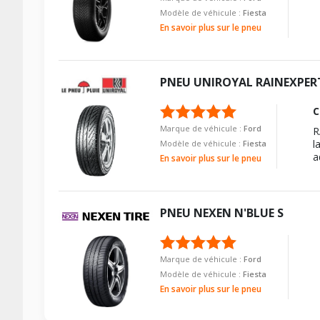
Modèle de véhicule :
Fiesta
Type de boulon
Numéro d'identification de véhicule
En savoir plus sur le pneu
Taille de la tête de boulon
VISSERIE FORD FIESTA CAMIONNETTE DE 05-1998 À 0
Force de rotation du boulon
Type de boulon
PNEU
UNIROYAL
RAINEXPER
Pour la visserie, afin de garantir une parfaite compatibilité, n
Taille de la tête de boulon
C
Force de rotation du boulon
Marque de véhicule :
Ford
R
Pour la visserie, afin de garantir une parfaite compatibilité, n
l
Modèle de véhicule :
Fiesta
a
En savoir plus sur le pneu
PNEU
NEXEN
N'BLUE S
Marque de véhicule :
Ford
Modèle de véhicule :
Fiesta
En savoir plus sur le pneu