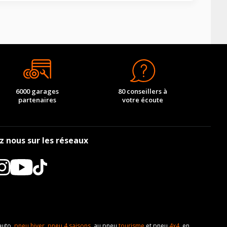
6000 garages
80 conseillers à
partenaires
votre écoute
z nous sur les réseaux
auto,
pneu hiver
,
pneu 4 saisons
, au pneu
tourisme
et pneu
4x4
, en