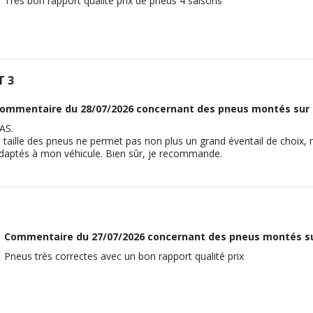
Très bon rapport qualité prix de pneus 4 saisons
M12x1.5
PE
21
8-2003 TD 1.8 (75CV)
110
M12x1.5
T 3
ous vous conseillons de contacter directement le constructeur.
21
ommentaire du
28/07/2026
concernant des pneus montés sur 
110
AS.
ous vous conseillons de contacter directement le constructeur.
a taille des pneus ne permet pas non plus un grand éventail de choix,
daptés à mon véhicule. Bien sûr, je recommande.
Commentaire du
27/07/2026
concernant des pneus montés su
Pneus très correctes avec un bon rapport qualité prix