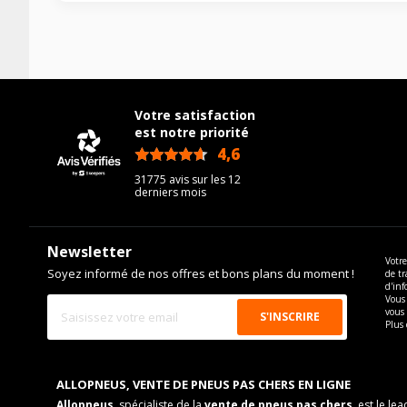
Votre satisfaction
est notre priorité
4,6
/5
31775 avis sur les 12
derniers mois
Newsletter
Votre
Soyez informé de nos offres et bons plans du moment !
de tr
d'inf
Vous 
vous
Plus 
ALLOPNEUS, VENTE DE PNEUS PAS CHERS EN LIGNE
Allopneus
, spécialiste de la
vente de pneus pas chers
, est le l