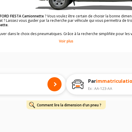
FORD FIESTA Camionnette
? Vous voulez être certain de choisir la bonne dim
at ? Laissez vous guider par la recherche par véhicule qui vous permettra de 
ette
.
rouver dans le choix des pneumatiques. Grâce à la recherche simplifiée pour les 
ons de pneus compatibles et homologuées.
Voir plus
dimensions de vos pneus ? Ces informations sont indiquées sur le flanc des p
à l'intérieur de la portière conducteur.
 permettra de trouver les dimensions de vos pneus pour
FORD FIESTA Camionn
 de votre
FORD FIESTA Camionnette
ci-dessous :
onnés à titre indicatif. Il est fortement recommandé de vérifier en amont la di
harge et de vitesse, indispensables pour que votre dimension soit complète.
Par
immatriculati
Ex : AA-123-AA
Comment lire la dimension d'un pneu ?