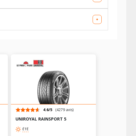
+
AV chargé
AR chargé
-
-
AV chargé
AR chargé
-
-
-
-
AV chargé
AR chargé
4.6/5
(4279 avis)
-
-
UNIROYAL RAINSPORT 5
-
-
ÉTÉ