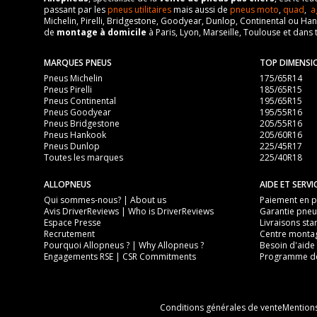
passant par les
pneus utilitaires
mais aussi de
pneus moto
,
quad
,
a
Michelin, Pirelli, Bridgestone, Goodyear, Dunlop, Continental ou Ha
de
montage à domicile
à Paris, Lyon, Marseille, Toulouse et dans 
MARQUES PNEUS
TOP DIMENSI
Pneus Michelin
175/65R14
Pneus Pirelli
185/65R15
Pneus Continental
195/65R15
Pneus Goodyear
195/55R16
Pneus Bridgestone
205/55R16
Pneus Hankook
205/60R16
Pneus Dunlop
225/45R17
Toutes les marques
225/40R18
ALLOPNEUS
AIDE ET SERVI
Qui sommes-nous? | About us
Paiement en pl
Avis DriverReviews | Who is DriverReviews
Garantie pneu
Espace Presse
Livraisons sta
Recrutement
Centre monta
Pourquoi Allopneus ? | Why Allopneus ?
Besoin d'aide 
Engagements RSE | CSR Commitments
Programme de
Conditions générales de vente
Mentions