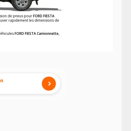
ension de pneus pour
FORD FIESTA
trouver rapidement les dimensions de
véhicules
FORD FIESTA Camionnette
,
neumatiques, dans le carnet de bord du
ette
, simplement et rapidement.
mension des pneus montés sur votre
on