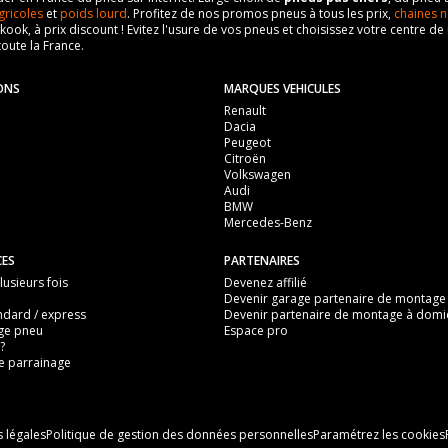
gricoles
et
poids lourd
. Profitez de nos promos pneus à tous les prix,
chaines n
nkook, à prix discount ! Evitez l'usure de vos pneus et choisissez votre centre
toute la France.
ONS
MARQUES VEHICULES
Renault
Dacia
Peugeot
Citroën
Volkswagen
Audi
BMW
Mercedes-Benz
CES
PARTENAIRES
usieurs fois
Devenez affilié
Devenir garage partenaire de montage
ndard / express
Devenir partenaire de montage à domic
ge pneu
Espace pro
?
 parrainage
 légales
Politique de gestion des données personnelles
Paramétrez les cookies