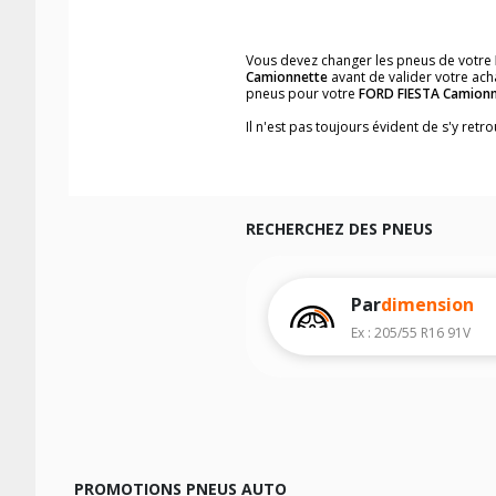
Vous devez changer les pneus de votre
Camionnette
avant de valider votre ach
pneus pour votre
FORD FIESTA Camionn
Il n'est pas toujours évident de s'y ret
vous trouverez facilement les dimensi
Vous ne savez pas comment trouver les 
véhicule ainsi que sur l'étiquette collée 
Notre base de recherche véhicule vous
RECHERCHEZ DES PNEUS
Pour cela, veuillez sélectionner l'année
Les résultats de votre recherche sont d
véhicule, sans oublier les indices de c
Par
dimension
Ex : 205/55 R16 91V
PROMOTIONS PNEUS AUTO