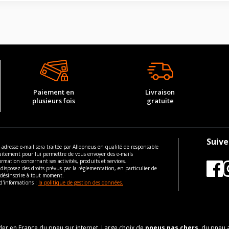
Paiement en
Livraison
plusieurs fois
gratuite
Suive
 adresse e-mail sera traitée par Allopneus en qualité de responsable
aitement pour lui permettre de vous envoyer des e-mails
ormation concernant ses activités, produits et services.
disposez des droits prévus par la règlementation, en particulier de
 désinscrire à tout moment.
d'informations :
la politique de gestion des données.
eader en France du pneu sur internet. Large choix de
pneus pas chers
, du pneu 