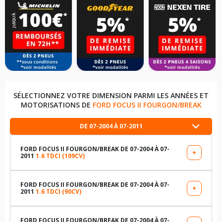
SÉLECTIONNEZ VOTRE DIMENSION PARMI LES ANNÉES ET
MOTORISATIONS DE
FORD FOCUS II FOURGON/BREAK
DE 07-2004 À 07-2011
FORD FOCUS II FOURGON/BREAK DE 07-2004 À 07-
+
2011
1.6 TDCI (109CV)
LES DIMENSIONS COMPATIBLES
195/65R15 91 V
FORD FOCUS II FOURGON/BREAK DE 07-2004 À 07-
+
2011
1.6 TDCI (90CV)
LES DIMENSIONS COMPATIBLES
195/65R15 95 H
195/65R15 91 V
FORD FOCUS II FOURGON/BREAK DE 07-2004 À 07-