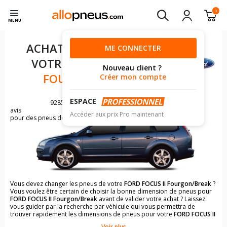
0
MENU
ACHAT DE PNEUS POUR
ME CONNECTER
VOTRE
FORD FOCUS II
Nouveau client ?
FOURGON/BREAK
Créer mon compte
ESPACE
9285
avis
Accéder aux prix Pro maintenant
pour des pneus de FORD FOCUS
Vous devez changer les pneus de votre
FORD FOCUS II Fourgon/Break
?
Vous voulez être certain de choisir la bonne dimension de pneus pour
FORD FOCUS II Fourgon/Break
avant de valider votre achat ? Laissez
vous guider par la recherche par véhicule qui vous permettra de
trouver rapidement les dimensions de pneus pour votre
FORD FOCUS II
Fourgon/Break
.
Voir plus