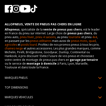
ALLOPNEUS, VENTE DE PNEUS PAS CHERS EN LIGNE
Allopneus
, spécialiste de la
vente de pneus pas chers
, est le leader
en France du pneu sur internet. Large choix de
pneus pas chers
, du
pneu auto,
pneu hiver
,
pneu 4 saisons
, au pneu
tourisme
et pneu
4x4
,
en passant par les
pneus utilitaires
mais aussi de
pneus moto
,
quad
,
agricoles
et
poids lourd
. Profitez de nos promos pneus à tous les prix,
chaines neige
et autres accessoires. Les plus grandes marques, comme
Michelin, Pirelli, Bridgestone, Goodyear, Dunlop, Continental ou
Hankook, à prix discount ! Evitez l'usure de vos pneus et choisissez
votre centre de montage de pneus pas chers en
garage partenaire
ou le service de
montage à domicile
à Paris, Lyon, Marseille,
Toulouse et dans toute la France.
MARQUES PNEUS
Pneus Michelin
TOP DIMENSIONS
Pneus Pirelli
175/65R14
MARQUES VEHICULES
Pneus Continental
185/65R15
Renault
Pneus Goodyear