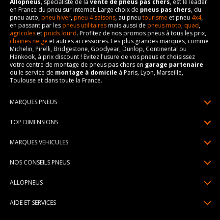
Allopneus
, spécialiste de la
vente de pneus pas chers
, est le leader
en France du pneu sur internet. Large choix de
pneus pas chers
, du
pneu auto,
pneu hiver
,
pneu 4 saisons
, au pneu
tourisme
et pneu
4x4
,
en passant par les
pneus utilitaires
mais aussi de
pneus moto
,
quad
,
agricoles
et
poids lourd
. Profitez de nos promos pneus à tous les prix,
chaines neige
et autres accessoires. Les plus grandes marques, comme
Michelin, Pirelli, Bridgestone, Goodyear, Dunlop, Continental ou
Hankook, à prix discount ! Evitez l'usure de vos pneus et choisissez
votre centre de montage de pneus pas chers en
garage partenaire
ou le service de
montage à domicile
à Paris, Lyon, Marseille,
Toulouse et dans toute la France.
MARQUES PNEUS
Pneus Michelin
TOP DIMENSIONS
Pneus Pirelli
175/65R14
MARQUES VEHICULES
Pneus Continental
185/65R15
Renault
Pneus Goodyear
NOS CONSEILS PNEUS
195/65R15
Dacia
Pneus Bridgestone
Lire un pneumatique
195/55R16
ALLOPNEUS
Peugeot
Pneus Hankook
Indice de charge et de vitesse
205/55R16
Qui sommes-nous? | About us
Citroën
Pneus Dunlop
AIDE ET SERVICES
Pression pneu
205/60R16
Avis DriverReviews | Who is DriverReviews
Volkswagen
Toutes les marques
Paiement en plusieurs fois
Voyant pression pneu
225/45R17