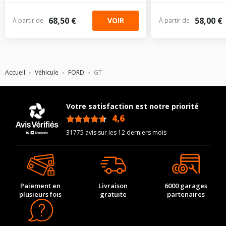
68,50 €
58,00 €
VOIR
À partir de
À partir de
Accueil
Véhicule
FORD
GT
Votre satisfaction est notre priorité
4,6
/5
31775 avis sur les 12 derniers mois
Paiement en
Livraison
6000 garages
plusieurs fois
gratuite
partenaires