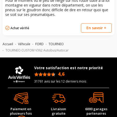
Pour le moment vu le peu de neige sur nos route suite à la loi
montagne en vigueur dans notre département, on use les
pneus sur le goudron donc difficile de dire en retour quoi que
se soit sur ses pneumatiques.
En savoir +
Achat vérifié
Accueil
Véhicule
FORD
TOURNEO
TOURNEO CUSTOM V362 Autobus/Autocar
Votre satisfaction est notre priorité
4,6
/5
31761 avis sur les 12 derniers mois
Paiement en
Livraison
6000 garages
plusieurs fois
gratuite
partenaires