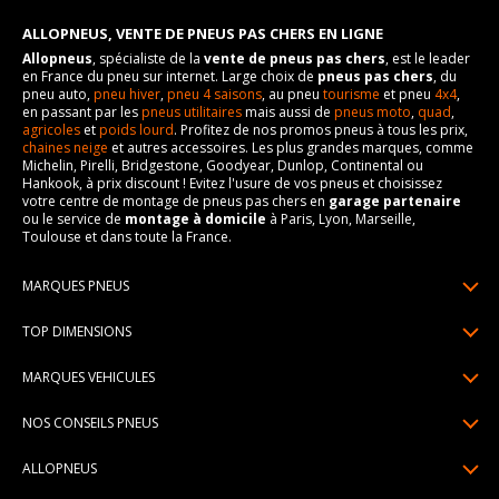
ALLOPNEUS, VENTE DE PNEUS PAS CHERS EN LIGNE
Allopneus
, spécialiste de la
vente de pneus pas chers
, est le leader
en France du pneu sur internet. Large choix de
pneus pas chers
, du
pneu auto,
pneu hiver
,
pneu 4 saisons
, au pneu
tourisme
et pneu
4x4
,
en passant par les
pneus utilitaires
mais aussi de
pneus moto
,
quad
,
agricoles
et
poids lourd
. Profitez de nos promos pneus à tous les prix,
chaines neige
et autres accessoires. Les plus grandes marques, comme
Michelin, Pirelli, Bridgestone, Goodyear, Dunlop, Continental ou
Hankook, à prix discount ! Evitez l'usure de vos pneus et choisissez
votre centre de montage de pneus pas chers en
garage partenaire
ou le service de
montage à domicile
à Paris, Lyon, Marseille,
Toulouse et dans toute la France.
MARQUES PNEUS
Pneus Michelin
TOP DIMENSIONS
Pneus Pirelli
175/65R14
MARQUES VEHICULES
Pneus Continental
185/65R15
Renault
Pneus Goodyear
NOS CONSEILS PNEUS
195/65R15
Dacia
Pneus Bridgestone
Lire un pneumatique
195/55R16
ALLOPNEUS
Peugeot
Pneus Hankook
Indice de charge et de vitesse
205/55R16