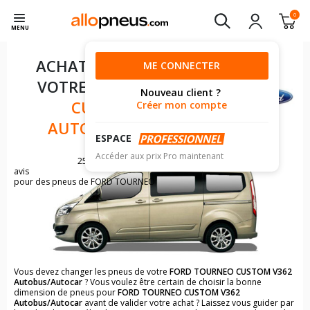
0
MENU
ACHAT DE PNEUS POUR
ME CONNECTER
VOTRE
FORD TOURNEO
Nouveau client ?
CUSTOM V362
Créer mon compte
AUTOBUS/AUTOCAR
ESPACE
Accéder aux prix Pro maintenant
259
avis
pour des pneus de FORD TOURNEO
Vous devez changer les pneus de votre
FORD TOURNEO CUSTOM V362
Autobus/Autocar
? Vous voulez être certain de choisir la bonne
dimension de pneus pour
FORD TOURNEO CUSTOM V362
Autobus/Autocar
avant de valider votre achat ? Laissez vous guider par