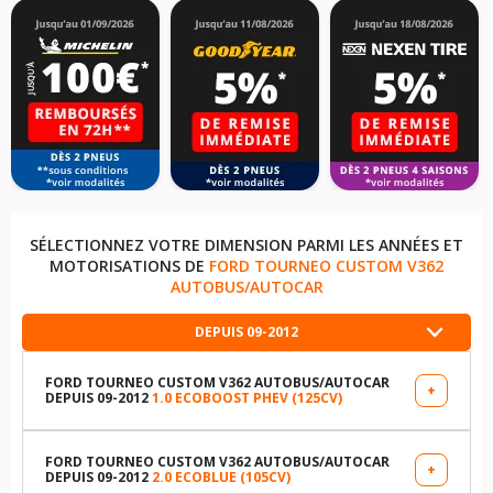
SÉLECTIONNEZ VOTRE DIMENSION PARMI LES ANNÉES ET
MOTORISATIONS DE
FORD TOURNEO CUSTOM V362
AUTOBUS/AUTOCAR
DEPUIS 09-2012
FORD TOURNEO CUSTOM V362 AUTOBUS/AUTOCAR
+
DEPUIS 09-2012
1.0 ECOBOOST PHEV (125CV)
LES DIMENSIONS COMPATIBLES
235/55R17 103 W
FORD TOURNEO CUSTOM V362 AUTOBUS/AUTOCAR
+
DEPUIS 09-2012
2.0 ECOBLUE (105CV)