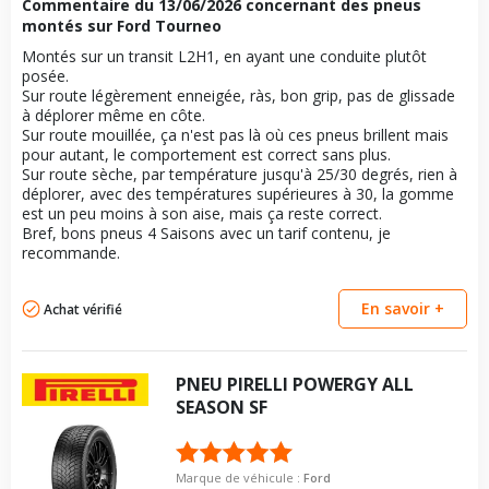
Commentaire du
13/06/2026
concernant des pneus
Taille de la tête de boulon
21
Pour la visserie, afin de garantir une parfaite compatibilité, nous
vous conseillons de contacter directement le constructeur.
montés sur Ford Tourneo
vous conseillons de contacter directement le constructeur.
Force de rotation du
120
Force de rotation du
120
boulon
Montés sur un transit L2H1, en ayant une conduite plutôt
boulon
posée.
Pour la visserie, afin de garantir une parfaite compatibilité, nous
Pour la visserie, afin de garantir une parfaite compatibilité, nous
Sur route légèrement enneigée, ràs, bon grip, pas de glissade
vous conseillons de contacter directement le constructeur.
vous conseillons de contacter directement le constructeur.
à déplorer même en côte.
Sur route mouillée, ça n'est pas là où ces pneus brillent mais
pour autant, le comportement est correct sans plus.
Sur route sèche, par température jusqu'à 25/30 degrés, rien à
déplorer, avec des températures supérieures à 30, la gomme
est un peu moins à son aise, mais ça reste correct.
Bref, bons pneus 4 Saisons avec un tarif contenu, je
recommande.
En savoir +
Achat vérifié
PNEU
PIRELLI
POWERGY ALL
SEASON SF
Marque de véhicule :
Ford