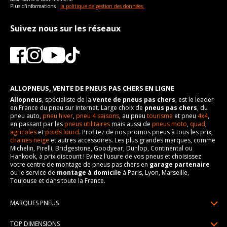
Plus d'informations :
la politique de gestion des données.
Suivez nous sur les réseaux
ALLOPNEUS, VENTE DE PNEUS PAS CHERS EN LIGNE
Allopneus
, spécialiste de la
vente de pneus pas chers
, est le leader
en France du pneu sur internet. Large choix de
pneus pas chers
, du
pneu auto,
pneu hiver
,
pneu 4 saisons
, au pneu
tourisme
et pneu
4x4
,
en passant par les
pneus utilitaires
mais aussi de
pneus moto
,
quad
,
agricoles
et
poids lourd
. Profitez de nos promos pneus à tous les prix,
chaines neige
et autres accessoires. Les plus grandes marques, comme
Michelin, Pirelli, Bridgestone, Goodyear, Dunlop, Continental ou
Hankook, à prix discount ! Evitez l'usure de vos pneus et choisissez
votre centre de montage de pneus pas chers en
garage partenaire
ou le service de
montage à domicile
à Paris, Lyon, Marseille,
Toulouse et dans toute la France.
MARQUES PNEUS
Pneus Michelin
TOP DIMENSIONS