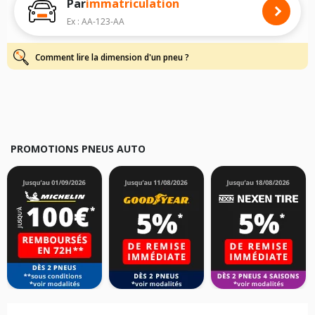
Par
immatriculation
dimensions de vos pneus pour
JAGUAR
: voiture, SUV, 4X4 et
camionnette/utilitaire, simplement et rapidement.
Ex : AA-123-AA
Pour cela, veuillez sélectionner la gamme
JAGUAR
de votre véhicule ci-
dessous :
Comment lire la dimension d'un pneu ?
Les résultats de votre recherche sont donnés à titre indicatif. Il est
fortement recommandé de vérifier en amont la dimension des pneus
montés sur votre véhicule, sans oublier les indices de charge et de
vitesse, indispensables pour que votre dimension soit complète.
PROMOTIONS PNEUS AUTO