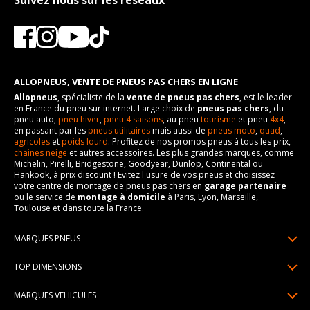
Suivez nous sur les réseaux
ALLOPNEUS, VENTE DE PNEUS PAS CHERS EN LIGNE
Allopneus
, spécialiste de la
vente de pneus pas chers
, est le leader
en France du pneu sur internet. Large choix de
pneus pas chers
, du
pneu auto,
pneu hiver
,
pneu 4 saisons
, au pneu
tourisme
et pneu
4x4
,
en passant par les
pneus utilitaires
mais aussi de
pneus moto
,
quad
,
agricoles
et
poids lourd
. Profitez de nos promos pneus à tous les prix,
chaines neige
et autres accessoires. Les plus grandes marques, comme
Michelin, Pirelli, Bridgestone, Goodyear, Dunlop, Continental ou
Hankook, à prix discount ! Evitez l'usure de vos pneus et choisissez
votre centre de montage de pneus pas chers en
garage partenaire
ou le service de
montage à domicile
à Paris, Lyon, Marseille,
Toulouse et dans toute la France.
MARQUES PNEUS
Pneus Michelin
TOP DIMENSIONS
Pneus Pirelli
175/65R14
MARQUES VEHICULES
Pneus Continental
185/65R15