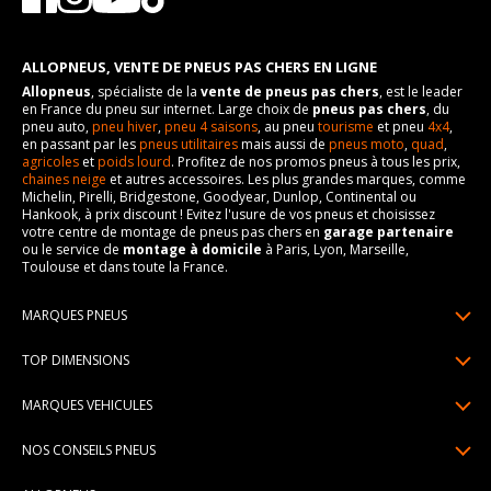
ALLOPNEUS, VENTE DE PNEUS PAS CHERS EN LIGNE
Allopneus
, spécialiste de la
vente de pneus pas chers
, est le leader
en France du pneu sur internet. Large choix de
pneus pas chers
, du
pneu auto,
pneu hiver
,
pneu 4 saisons
, au pneu
tourisme
et pneu
4x4
,
en passant par les
pneus utilitaires
mais aussi de
pneus moto
,
quad
,
agricoles
et
poids lourd
. Profitez de nos promos pneus à tous les prix,
chaines neige
et autres accessoires. Les plus grandes marques, comme
Michelin, Pirelli, Bridgestone, Goodyear, Dunlop, Continental ou
Hankook, à prix discount ! Evitez l'usure de vos pneus et choisissez
votre centre de montage de pneus pas chers en
garage partenaire
ou le service de
montage à domicile
à Paris, Lyon, Marseille,
Toulouse et dans toute la France.
MARQUES PNEUS
Pneus Michelin
TOP DIMENSIONS
Pneus Pirelli
175/65R14
MARQUES VEHICULES
Pneus Continental
185/65R15
Renault
Pneus Goodyear
NOS CONSEILS PNEUS
195/65R15
Dacia
Pneus Bridgestone
Lire un pneumatique
195/55R16