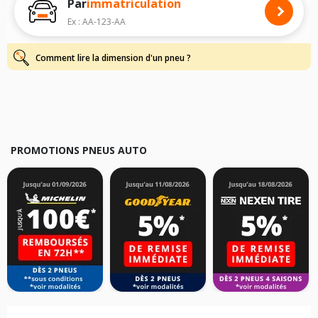
Par
immatriculation
Pour cela, veuillez sélectionner le modèle de votre véhicule ci-dessous :
Ex : AA-123-AA
Les résultats de votre recherche sont donnés à titre indicatif. Il est
fortement recommandé de vérifier en amont la dimension des pneus
montés sur votre véhicule, sans oublier les indices de charge et de
Comment lire la dimension d'un pneu ?
vitesse, indispensables pour que votre dimension soit complète.
PROMOTIONS PNEUS AUTO