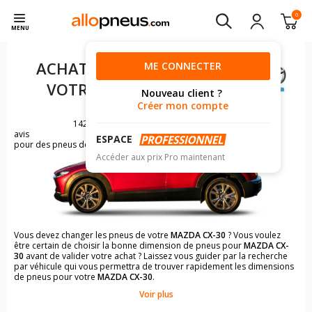
0
MENU
ACHAT DE PNEUS POUR
ME CONNECTER
VOTRE
MAZDA CX-30
Nouveau client ?
Créer mon compte
142
avis
ESPACE
pour des pneus de MAZDA CX-30
Accéder aux prix Pro maintenant
Vous devez changer les pneus de votre
MAZDA CX-30
? Vous voulez
être certain de choisir la bonne dimension de pneus pour
MAZDA CX-
30
avant de valider votre achat ? Laissez vous guider par la recherche
par véhicule qui vous permettra de trouver rapidement les dimensions
de pneus pour votre
MAZDA CX-30
.
Voir plus
Il n'est pas toujours évident de s'y retrouver dans le choix des
pneumatiques. Grâce à la recherche simplifiée pour les véhicules