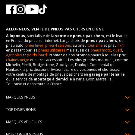
ALLOPNEUS, VENTE DE PNEUS PAS CHERS EN LIGNE
Allopneus
, spécialiste de la
vente de pneus pas chers
, est le leader
en France du pneu sur internet. Large choix de
pneus pas chers
, du
pneu auto,
pneu hiver
,
pneu 4 saisons
, au pneu
tourisme
et pneu
4x4
,
en passant par les
pneus utilitaires
mais aussi de
pneus moto
,
quad
,
agricoles
et
poids lourd
. Profitez de nos promos pneus à tous les prix,
chaines neige
et autres accessoires. Les plus grandes marques, comme
Michelin, Pirelli, Bridgestone, Goodyear, Dunlop, Continental ou
Hankook, à prix discount ! Evitez l'usure de vos pneus et choisissez
votre centre de montage de pneus pas chers en
garage partenaire
ou le service de
montage à domicile
à Paris, Lyon, Marseille,
Toulouse et dans toute la France.
MARQUES PNEUS
Pneus Michelin
TOP DIMENSIONS
Pneus Pirelli
175/65R14
MARQUES VEHICULES
Pneus Continental
185/65R15
Renault
Pneus Goodyear
NOS CONSEILS PNEUS