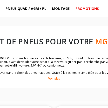
PNEUS QUAD / AGRI / PL
MONTAGE
PROMOTIONS
T DE PNEUS POUR VOTRE
MG
MG
? Vous possédez une voiture de tourisme, un SUV, un 4X4 ou bien une camio
ur
MG
avant de valider votre achat ? Laissez vous guider par la recherche par 
our votre
MG
: voiture, SUV, 4X4 ou camionnette.
rouver dans le choix des pneumatiques. Grâce à la recherche simplifiée pour les 
et homologuées.
Voir plus
dimensions de vos pneus ? Ces informations sont indiquées sur le flanc des p
à l'intérieur de la portière conducteur.
 permettra de trouver les dimensions de vos pneus pour
MG
: voiture, SUV, 4X4
me
MG
de votre véhicule ci-dessous :