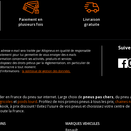
Paiement en
Livraison
plusieurs fois
gratuite
Suive
 adresse e-mail sera traitée par Allopneus en qualité de responsable
aitement pour lui permettre de vous envoyer des e-mails
ormation concernant ses activités, produits et services.
disposez des droits prévus par la règlementation, en particulier de
 désinscrire à tout moment.
d'informations :
la politique de gestion des données.
eader en France du pneu sur internet. Large choix de
pneus pas chers
, du pneu 
gricoles
et
poids lourd
. Profitez de nos promos pneus à tous les prix,
chaines n
nkook, à prix discount ! Evitez l'usure de vos pneus et choisissez votre centre
toute la France.
ONS
MARQUES VEHICULES
Renault