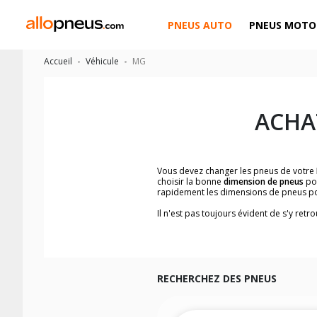
PNEUS AUTO
PNEUS MOTO
Accueil
Véhicule
MG
ACHA
Vous devez changer les pneus de votre
choisir la bonne
dimension de pneus
po
rapidement les dimensions de pneus p
Il n'est pas toujours évident de s'y ret
les dimensions de pneus compatibles 
Vous ne savez pas comment trouver les 
véhicule ainsi que sur l'étiquette collée 
Notre base de recherche véhicule vous
rapidement.
RECHERCHEZ DES PNEUS
Pour cela, veuillez sélectionner la gam