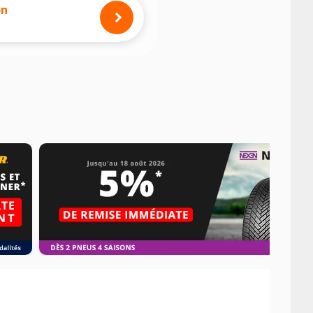
mension des pneus montés sur votre
on