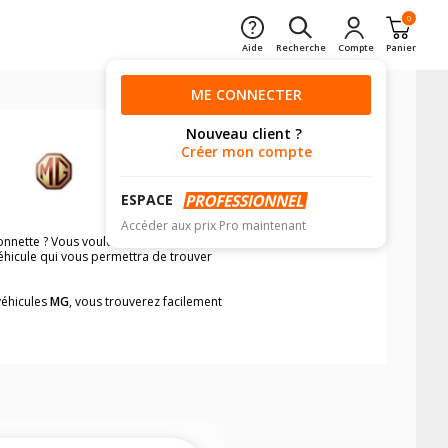
0
Aide
Recherche
Compte
Panier
ME CONNECTER
Nouveau client ?
Créer mon compte
ESPACE
Accéder aux prix Pro maintenant
nnette ? Vous voulez être certain de
véhicule qui vous permettra de trouver
véhicules
MG
, vous trouverez facilement
neumatiques, dans le carnet de bord du
 et camionnette/utilitaire, simplement et