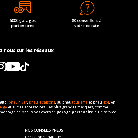
6000 garages
80 conseillers à
partenaires
votre écoute
z nous sur les réseaux
auto,
pneu hiver
,
pneu 4 saisons
, au pneu
tourisme
et pneu
4x4
, en
eige
et autres accessoires. Les plus grandes marques, comme
 de montage de pneus pas chers en
garage partenaire
ou le service
NOS CONSEILS PNEUS
Lire un pneumatique