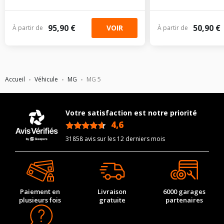
95,90 €
50,90 €
VOIR
À partir de
À partir de
Accueil
Véhicule
MG
MG 5
Votre satisfaction est notre priorité
4,6
/5
31858 avis sur les 12 derniers mois
Paiement en
Livraison
6000 garages
plusieurs fois
gratuite
partenaires