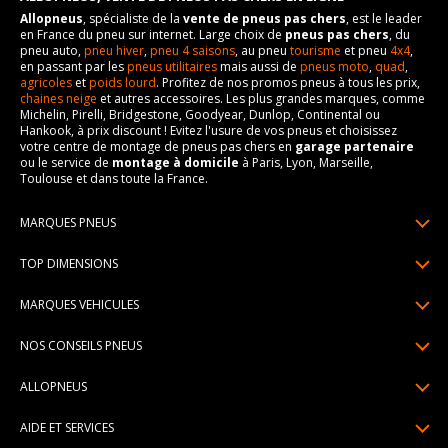
Allopneus
, spécialiste de la
vente de pneus pas chers
, est le leader
en France du pneu sur internet. Large choix de
pneus pas chers
, du
pneu auto,
pneu hiver
,
pneu 4 saisons
, au pneu
tourisme
et pneu
4x4
,
en passant par les
pneus utilitaires
mais aussi de
pneus moto
,
quad
,
agricoles
et
poids lourd
. Profitez de nos promos pneus à tous les prix,
chaines neige
et autres accessoires. Les plus grandes marques, comme
Michelin, Pirelli, Bridgestone, Goodyear, Dunlop, Continental ou
Hankook, à prix discount ! Evitez l'usure de vos pneus et choisissez
votre centre de montage de pneus pas chers en
garage partenaire
ou le service de
montage à domicile
à Paris, Lyon, Marseille,
Toulouse et dans toute la France.
MARQUES PNEUS
Pneus Michelin
TOP DIMENSIONS
Pneus Pirelli
175/65R14
MARQUES VEHICULES
Pneus Continental
185/65R15
Renault
Pneus Goodyear
NOS CONSEILS PNEUS
195/65R15
Dacia
Pneus Bridgestone
Lire un pneumatique
195/55R16
ALLOPNEUS
Peugeot
Pneus Hankook
Indice de charge et de vitesse
205/55R16
Qui sommes-nous? | About us
Citroën
Pneus Dunlop
AIDE ET SERVICES
Pression pneu
205/60R16
Avis DriverReviews | Who is DriverReviews
Volkswagen
Toutes les marques