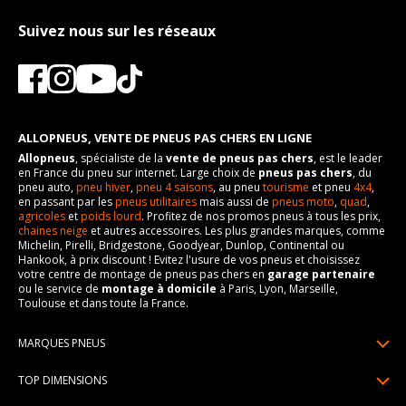
Suivez nous sur les réseaux
ALLOPNEUS, VENTE DE PNEUS PAS CHERS EN LIGNE
Allopneus
, spécialiste de la
vente de pneus pas chers
, est le leader
en France du pneu sur internet. Large choix de
pneus pas chers
, du
pneu auto,
pneu hiver
,
pneu 4 saisons
, au pneu
tourisme
et pneu
4x4
,
en passant par les
pneus utilitaires
mais aussi de
pneus moto
,
quad
,
agricoles
et
poids lourd
. Profitez de nos promos pneus à tous les prix,
chaines neige
et autres accessoires. Les plus grandes marques, comme
Michelin, Pirelli, Bridgestone, Goodyear, Dunlop, Continental ou
Hankook, à prix discount ! Evitez l'usure de vos pneus et choisissez
votre centre de montage de pneus pas chers en
garage partenaire
ou le service de
montage à domicile
à Paris, Lyon, Marseille,
Toulouse et dans toute la France.
MARQUES PNEUS
Pneus Michelin
TOP DIMENSIONS
Pneus Pirelli