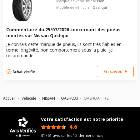
Marque de véhicule :
Nissan
Modèle de véhicule :
Qashqai
Commentaire du
25/07/2026
concernant des pneus
montés sur Nissan Qashqai
Je connais cette marque de pneus, ils sont très fiables en
terme longévité, bon comportement sous la pluie, je
recommande.
En savoir +
Achat vérifié
Accueil
Véhicule
NISSAN
QASHQAI
QASHQAI II +2
Votre satisfaction est notre priorité
4,6
/5
31761 avis sur les 12 derniers mois