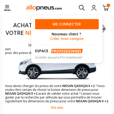
0
MENU
ACHAT DE PNEUS POUR
ME CONNECTER
VOTRE
NISSAN QASHQAI II +2
Nouveau client ?
Créer mon compte
5807
avis
ESPACE
pour des pneus de NISSAN QASHQAI
Accéder aux prix Pro maintenant
Vous devez changer les pneus de votre
NISSAN QASHQAI II +2
? Vous
voulez être certain de choisir la bonne dimension de pneus pour
NISSAN QASHQAI II +2
avant de valider votre achat ? Laissez vous
guider par la recherche par véhicule qui vous permettra de trouver
rapidement les dimensions de pneus pour votre
NISSAN QASHQAI II +2
.
Voir plus
Il n'est pas toujours évident de s'y retrouver dans le choix des
pneumatiques. Grâce à la recherche simplifiée pour les véhicules