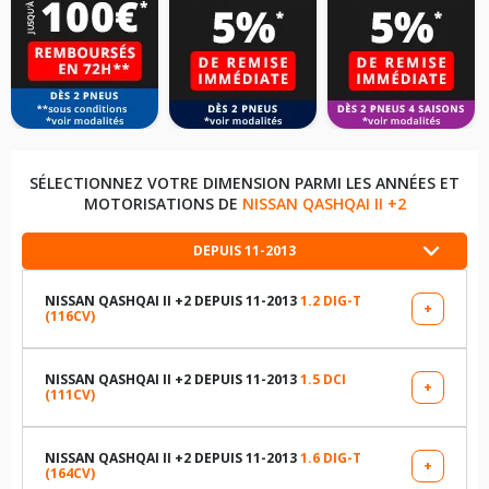
SÉLECTIONNEZ VOTRE DIMENSION PARMI LES ANNÉES ET
MOTORISATIONS DE
NISSAN QASHQAI II +2
DEPUIS 11-2013
NISSAN QASHQAI II +2 DEPUIS 11-2013
1.2 DIG-T
+
(116CV)
LES DIMENSIONS COMPATIBLES
215/60R17 96 H
NISSAN QASHQAI II +2 DEPUIS 11-2013
1.5 DCI
+
(111CV)
LES DIMENSIONS COMPATIBLES
215/55R18 99 V
215/60R17 96 H
NISSAN QASHQAI II +2 DEPUIS 11-2013
1.6 DIG-T
+
(164CV)