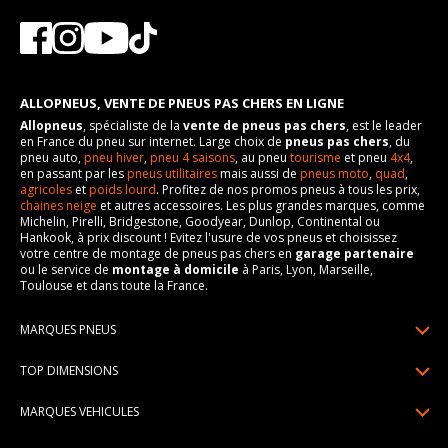
ALLOPNEUS, VENTE DE PNEUS PAS CHERS EN LIGNE
Allopneus
, spécialiste de la
vente de pneus pas chers
, est le leader
en France du pneu sur internet. Large choix de
pneus pas chers
, du
pneu auto,
pneu hiver
,
pneu 4 saisons
, au pneu
tourisme
et pneu
4x4
,
en passant par les
pneus utilitaires
mais aussi de
pneus moto
,
quad
,
agricoles
et
poids lourd
. Profitez de nos promos pneus à tous les prix,
chaines neige
et autres accessoires. Les plus grandes marques, comme
Michelin, Pirelli, Bridgestone, Goodyear, Dunlop, Continental ou
Hankook, à prix discount ! Evitez l'usure de vos pneus et choisissez
votre centre de montage de pneus pas chers en
garage partenaire
ou le service de
montage à domicile
à Paris, Lyon, Marseille,
Toulouse et dans toute la France.
MARQUES PNEUS
Pneus Michelin
TOP DIMENSIONS
Pneus Pirelli
175/65R14
MARQUES VEHICULES
Pneus Continental
185/65R15
Renault
Pneus Goodyear