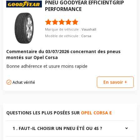
PNEU
GOODYEAR
EFFICIENTGRIP
PERFORMANCE
Marque de véhicule :
Vauxhall
Modèle de véhicule :
Corsa
Commentaire du
03/07/2026
concernant des pneus
montés sur Opel Corsa
Bonne adhérence et usure moins rapide
En savoir +
Achat vérifié
QUESTIONS LES PLUS POSÉES SUR
OPEL CORSA E
1 . FAUT-IL CHOISIR UN PNEU ÉTÉ OU 4S ?
Le choix entre
pneus été
et
4 saisons
dépend de votre