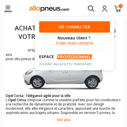
0
MENU
ACHAT DE PNEUS POUR
ME CONNECTER
VOTRE
OPEL CORSA E
Nouveau client ?
Créer mon compte
4792
avis
ESPACE
pour des pneus de OPEL CORSA
Accéder aux prix Pro maintenant
Opel Corsa : l'élégance agile pour la ville
L'
Opel Corsa
s’impose comme la citadine parfaite pour les conducteurs
à la recherche de dynamisme et de praticité. Avec son design
modernisé, elle allie élégance et caractère, apportant une touche de
sophistication aux trajets urbains. Disponible en version 5 portes, la
Corsa
propose des motorisations à la fois performantes et
Voir plus
respectueuses de l’environnement. Optez pour des moteurs essence
efficients ou laissez-vous séduire par la version 100 % électrique, idéale