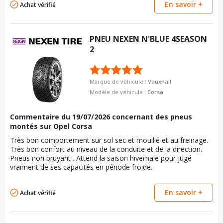
de véhicule
En savoir +
Longueur du boulon
28
Achat vérifié
Pour la visserie, afin de garantir une parfaite compatibilité, nous
vous conseillons de contacter directement le constructeur.
VISSERIE OPEL CORSA E DEPUIS 09-2014 1.4 TURBO
Force de rotation du
115
(101CV)
boulon
Type de boulon
M12x1.5
PNEU
NEXEN
N'BLUE 4SEASON
Pour la visserie, afin de garantir une parfaite compatibilité, nous
Taille de la tête de boulon
2
17
vous conseillons de contacter directement le constructeur.
Longueur du boulon
28
Force de rotation du
115
Marque de véhicule :
Vauxhall
boulon
Modèle de véhicule :
Corsa
Pour la visserie, afin de garantir une parfaite compatibilité, nous
vous conseillons de contacter directement le constructeur.
Commentaire du
19/07/2026
concernant des pneus
montés sur Opel Corsa
Très bon comportement sur sol sec et mouillé et au freinage.
Très bon confort au niveau de la conduite et de la direction.
Pneus non bruyant . Attend la saison hivernale pour jugé
vraiment de ses capacités en période froide.
En savoir +
Achat vérifié