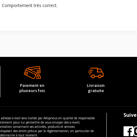
Comportement très correct.
Paiement en
Livraison
plusieurs fois
gratuite
Suive
 adresse e-mail sera traitée par Allopneus en qualité de responsable
aitement pour lui permettre de vous envoyer des e-mails
ormation concernant ses activités, produits et services.
disposez des droits prévus par la règlementation, en particulier de
 désinscrire à tout moment.