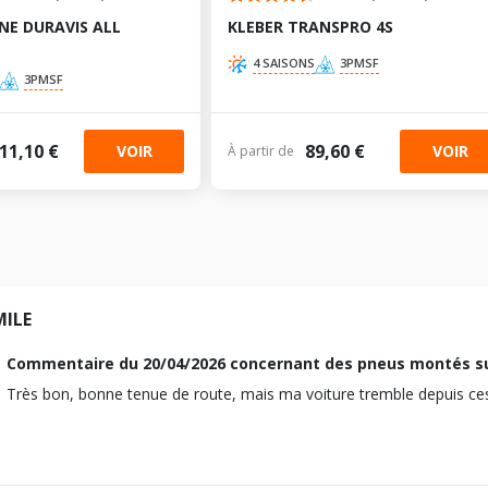
NE DURAVIS ALL
KLEBER TRANSPRO 4S
4 SAISONS
3PMSF
3PMSF
11,10 €
89,60 €
VOIR
VOIR
À partir de
MILE
Commentaire du
20/04/2026
concernant des pneus montés s
Très bon, bonne tenue de route, mais ma voiture tremble depuis ce