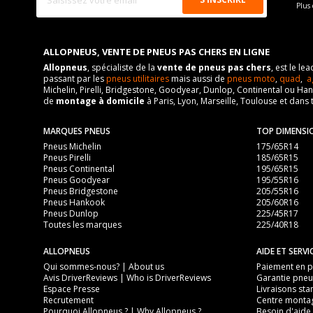
Plus 
ALLOPNEUS, VENTE DE PNEUS PAS CHERS EN LIGNE
Allopneus
, spécialiste de la
vente de pneus pas chers
, est le l
passant par les
pneus utilitaires
mais aussi de
pneus moto
,
quad
,
a
Michelin, Pirelli, Bridgestone, Goodyear, Dunlop, Continental ou Ha
de
montage à domicile
à Paris, Lyon, Marseille, Toulouse et dans 
MARQUES PNEUS
TOP DIMENSI
Pneus Michelin
175/65R14
Pneus Pirelli
185/65R15
Pneus Continental
195/65R15
Pneus Goodyear
195/55R16
Pneus Bridgestone
205/55R16
Pneus Hankook
205/60R16
Pneus Dunlop
225/45R17
Toutes les marques
225/40R18
ALLOPNEUS
AIDE ET SERVI
Qui sommes-nous? | About us
Paiement en pl
Avis DriverReviews | Who is DriverReviews
Garantie pneu
Espace Presse
Livraisons sta
Recrutement
Centre monta
Pourquoi Allopneus ? | Why Allopneus ?
Besoin d'aide 