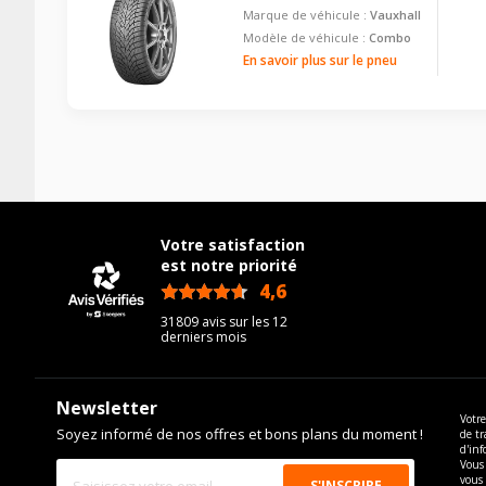
Marque de véhicule :
Vauxhall
Modèle de véhicule :
Combo
En savoir plus sur le pneu
Votre satisfaction
est notre priorité
4,6
/5
31809 avis sur les 12
derniers mois
Newsletter
Votre
Soyez informé de nos offres et bons plans du moment !
de tr
d'inf
Vous 
vous