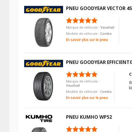
PNEU
GOODYEAR
VECTOR 4
Marque de véhicule :
Vauxhall
Modèle de véhicule :
Combo
En savoir plus sur le pneu
PNEU
GOODYEAR
EFFICIENT
C
Marque de véhicule :
B
Vauxhall
k
Modèle de véhicule :
Combo
En savoir plus sur le pneu
PNEU
KUMHO
WP52