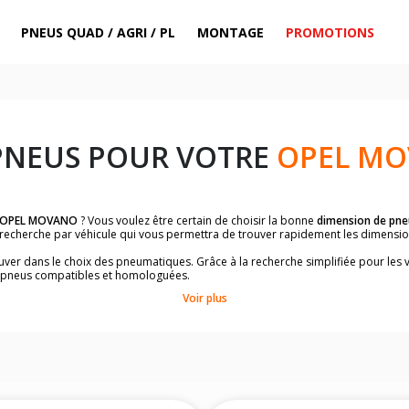
PNEUS QUAD / AGRI / PL
MONTAGE
PROMOTIONS
PNEUS POUR VOTRE
OPEL M
OPEL MOVANO
? Vous voulez être certain de choisir la bonne
dimension de pne
la recherche par véhicule qui vous permettra de trouver rapidement les dimens
rouver dans le choix des pneumatiques. Grâce à la recherche simplifiée pour les 
e pneus compatibles et homologuées.
dimensions de vos pneus ? Ces informations sont indiquées sur le flanc des p
Voir plus
à l'intérieur de la portière conducteur.
 permettra de trouver les dimensions de vos pneus pour
OPEL MOVANO
, simpl
le de votre véhicule ci-dessous :
onnés à titre indicatif. Il est fortement recommandé de vérifier en amont la di
harge et de vitesse, indispensables pour que votre dimension soit complète.