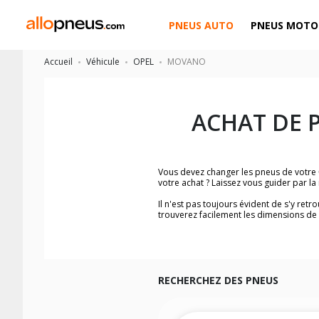
PNEUS AUTO
PNEUS MOTO
Accueil
Véhicule
OPEL
MOVANO
ACHAT DE 
Vous devez changer les pneus de votre
votre achat ? Laissez vous guider par 
Il n'est pas toujours évident de s'y ret
trouverez facilement les dimensions d
Vous ne savez pas comment trouver les 
véhicule ainsi que sur l'étiquette collée 
Notre base de recherche véhicule vous
Pour cela, veuillez sélectionner le modè
RECHERCHEZ DES PNEUS
Les résultats de votre recherche sont d
véhicule, sans oublier les indices de c