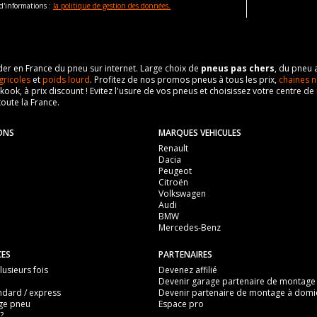
d'informations :
la politique de gestion des données.
eader en France du pneu sur internet. Large choix de
pneus pas chers
, du pneu 
gricoles
et
poids lourd
. Profitez de nos promos pneus à tous les prix,
chaines n
nkook, à prix discount ! Evitez l'usure de vos pneus et choisissez votre centre
toute la France.
ONS
MARQUES VEHICULES
Renault
Dacia
Peugeot
Citroën
Volkswagen
Audi
BMW
Mercedes-Benz
CES
PARTENAIRES
usieurs fois
Devenez affilié
Devenir garage partenaire de montage
ndard / express
Devenir partenaire de montage à domic
ge pneu
Espace pro
?