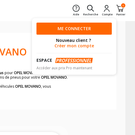
0
Aide
Recherche
Compte
Panier
ME CONNECTER
Nouveau client ?
Créer mon compte
OVANO
ESPACE
Accéder aux prix Pro maintenant
us
pour
OPEL MOVANO
avant de valider
ions de pneus pour votre
OPEL MOVANO
.
véhicules
OPEL MOVANO
, vous
neumatiques, dans le carnet de bord du
ement et rapidement.
mension des pneus montés sur votre