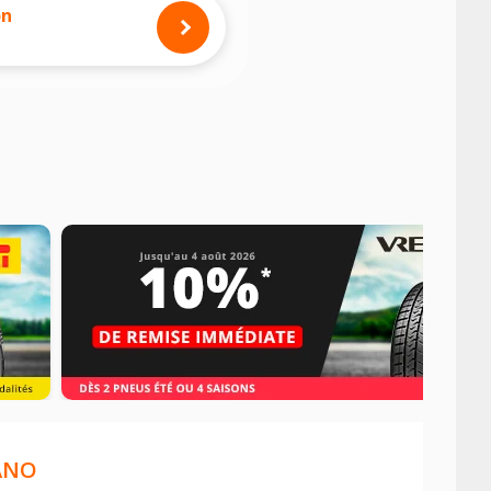
on
ANO