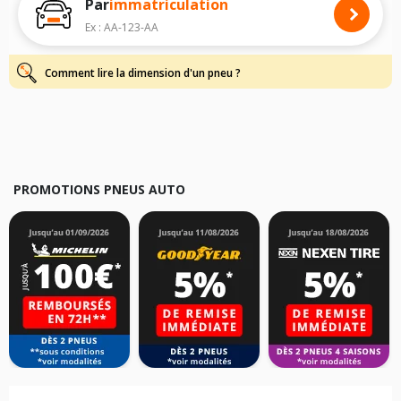
Par
immatriculation
Pour cela, veuillez sélectionner le modèle de votre véhicule ci-dessous :
Ex : AA-123-AA
Les résultats de votre recherche sont donnés à titre indicatif. Il est
fortement recommandé de vérifier en amont la dimension des pneus
montés sur votre véhicule, sans oublier les indices de charge et de
Comment lire la dimension d'un pneu ?
vitesse, indispensables pour que votre dimension soit complète.
PROMOTIONS PNEUS AUTO