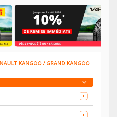
NAULT KANGOO / GRAND KANGOO
+
+