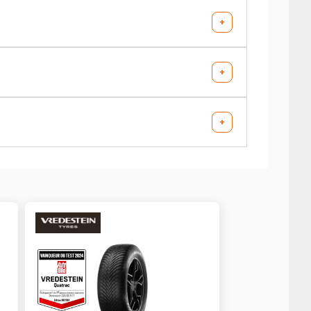
AV chargé
AR chargé
+
-
-
AV chargé
AR chargé
+
-
-
AV chargé
AR chargé
+
-
-
AV chargé
AR chargé
-
-
AV chargé
AR chargé
-
-
AV chargé
AR chargé
-
-