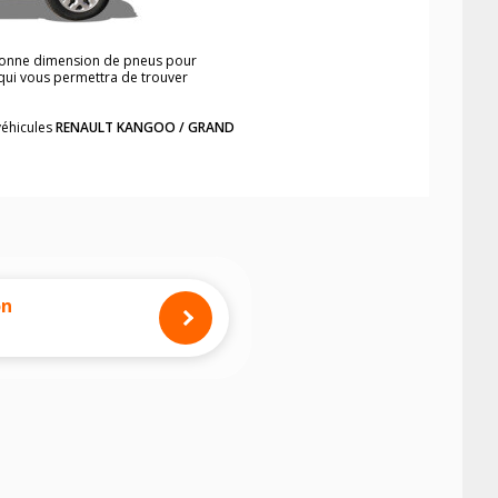
a bonne dimension de pneus pour
 qui vous permettra de trouver
véhicules
RENAULT KANGOO / GRAND
neumatiques, dans le carnet de bord du
GRAND KANGOO
, simplement et
mension des pneus montés sur votre
on