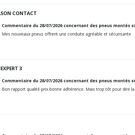
26
M12x1.5
ASON CONTACT
115
17
ous vous conseillons de contacter directement le constructeur.
Commentaire du
28/07/2026
concernant des pneus montés s
26
Mes nouveaux pneus offrent une conduite agréable et sécurisante
115
ous vous conseillons de contacter directement le constructeur.
EXPERT 3
Commentaire du
28/07/2026
concernant des pneus montés s
Bon rapport qualité-prix bonne adhérence. Mais trop tôt pour dire la 