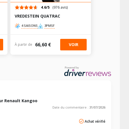
4.6/5
(976 avis)
VREDESTEIN QUATRAC
4 SAISONS
3PMSF
5,K4M 836
66,60 €
VOIR
À partir de
(GPL)
ur Renault Kangoo
Date du commentaire :
31/07/2026
Achat vérifié