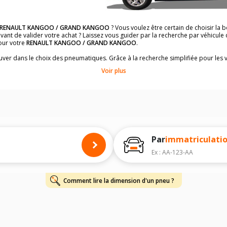
RENAULT KANGOO / GRAND KANGOO
? Vous voulez être certain de choisir l
vant de valider votre achat ? Laissez vous guider par la recherche par véhicule
our votre
RENAULT KANGOO / GRAND KANGOO
.
rouver dans le choix des pneumatiques. Grâce à la recherche simplifiée pour les 
es dimensions de pneus compatibles et homologuées.
Voir plus
dimensions de vos pneus ? Ces informations sont indiquées sur le flanc des p
à l'intérieur de la portière conducteur.
 permettra de trouver les dimensions de vos pneus pour
RENAULT KANGOO / 
 de votre
RENAULT KANGOO / GRAND KANGOO
ci-dessous :
onnés à titre indicatif. Il est fortement recommandé de vérifier en amont la di
Par
immatriculati
harge et de vitesse, indispensables pour que votre dimension soit complète.
Ex : AA-123-AA
Comment lire la dimension d'un pneu ?