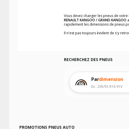
Vous devez changer les pneus de votre
RENAULT KANGOO / GRAND KANGOO
a
rapidement les dimensions de pneus p
Il n'est pas toujours évident de s'y ret
KANGOO
, vous trouverez facilement l
Vous ne savez pas comment trouver les 
véhicule ainsi que sur l'étiquette collée 
Notre base de recherche véhicule vous
rapidement.
RECHERCHEZ DES PNEUS
Pour cela, veuillez sélectionner l'année
Les résultats de votre recherche sont d
Par
dimension
véhicule, sans oublier les indices de c
Ex : 205/55 R16 91V
PROMOTIONS PNEUS AUTO