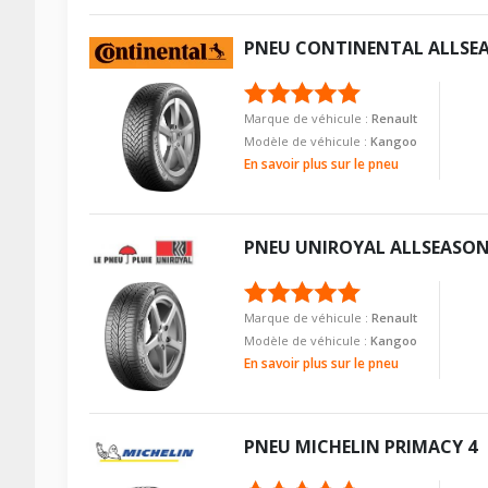
Longueur du boulon
Type de boulon
PNEU
CONTINENTAL
ALLSE
Force de rotation du boulon
Taille de la tête de boulon
Pour la visserie, afin de garantir une parfaite compatibilité, n
Longueur du boulon
Marque de véhicule :
Renault
Force de rotation du boulon
Modèle de véhicule :
Kangoo
Pour la visserie, afin de garantir une parfaite compatibilité, n
En savoir plus sur le pneu
PNEU
UNIROYAL
ALLSEASON
Marque de véhicule :
Renault
Modèle de véhicule :
Kangoo
En savoir plus sur le pneu
PNEU
MICHELIN
PRIMACY 4