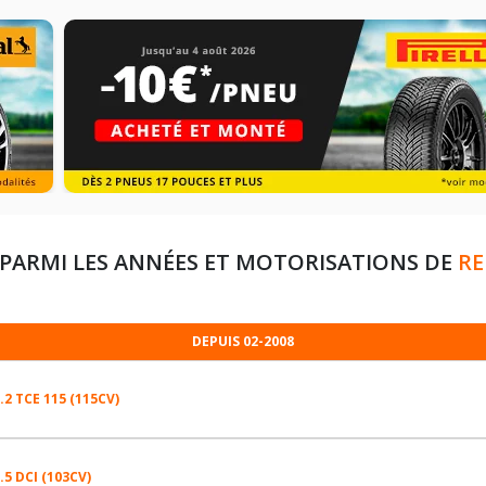
PARMI LES ANNÉES ET MOTORISATIONS DE
RE
DEPUIS 02-2008
.2 TCE 115 (115CV)
.5 DCI (103CV)