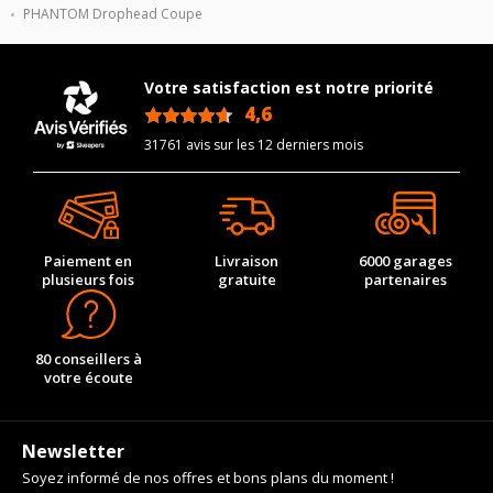
Marque du véhicule
ROLLS-ROYCE
PHANTOM Drophead Coupe
Nom du modele
PHANTOM Drophead
Coupe
Votre satisfaction est notre priorité
Motorisation
6.75 V12
4,6
/5
Année de début de
2007-06-01
31761 avis sur les 12 derniers mois
modèle
Année de fin de modèle
2017-07-01
Energie
Essence
Année de début de
2007-06-01
Paiement en
Livraison
6000 garages
motorisation
plusieurs fois
gratuite
partenaires
Année de fin de
2017-07-01
motorisation
80 conseillers à
Code motorisation
N73 B68 A
votre écoute
Numéro de moteur
34830
Frein performance
30
Newsletter
Cylindrée cm3
6749
Soyez informé de nos offres et bons plans du moment !