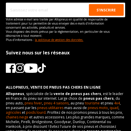
Puissance en Kw max
338
Type
Propulsion
VISSERIE ROLLS-ROYCE PHANTOM DROPHEAD COUPE DE
Votre adresse e-mail sera traitée par Allopneus en qualité de responsable de
06-2007 À 07-2017 6.75 V12 (460CV)
traitement pour lui permettre de vous envoyer des e-mails d'information
concernant ses activités, produits et services.
Type de boulon
M14x1.5
Vous disposez des droits prévus par la règlementation, en particulier de vous
désinscrire à tout moment.
Taille de la tête de boulon
17
Plus d'informations :
la politique de gestion des données.
Longueur du boulon
30
Suivez nous sur les réseaux
Force de rotation du
125
boulon
Pour la visserie, afin de garantir une parfaite compatibilité, nous
vous conseillons de contacter directement le constructeur.
ALLOPNEUS, VENTE DE PNEUS PAS CHERS EN LIGNE
Allopneus
, spécialiste de la
vente de pneus pas chers
, est le leader
en France du pneu sur internet. Large choix de
pneus pas chers
, du
pneu auto,
pneu hiver
,
pneu 4 saisons
, au pneu
tourisme
et pneu
4x4
,
en passant par les
pneus utilitaires
mais aussi de
pneus moto
,
quad
,
agricoles
et
poids lourd
. Profitez de nos promos pneus à tous les prix,
chaines neige
et autres accessoires. Les plus grandes marques, comme
Michelin, Pirelli, Bridgestone, Goodyear, Dunlop, Continental ou
Hankook, à prix discount ! Evitez l'usure de vos pneus et choisissez