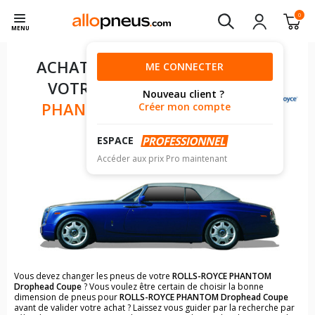
0
MENU
ACHAT DE PNEUS POUR
ME CONNECTER
VOTRE
ROLLS-ROYCE
Nouveau client ?
PHANTOM DROPHEAD
Créer mon compte
COUPE
ESPACE
Accéder aux prix Pro maintenant
Vous devez changer les pneus de votre
ROLLS-ROYCE PHANTOM
Drophead Coupe
? Vous voulez être certain de choisir la bonne
dimension de pneus pour
ROLLS-ROYCE PHANTOM Drophead Coupe
avant de valider votre achat ? Laissez vous guider par la recherche par