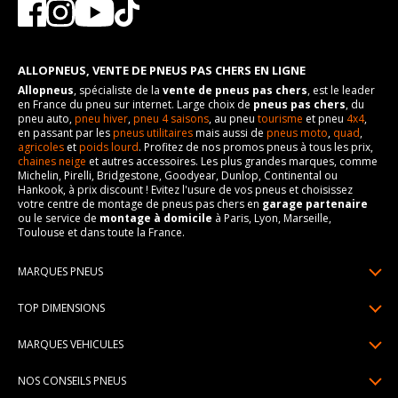
ALLOPNEUS, VENTE DE PNEUS PAS CHERS EN LIGNE
Allopneus
, spécialiste de la
vente de pneus pas chers
, est le leader
en France du pneu sur internet. Large choix de
pneus pas chers
, du
pneu auto,
pneu hiver
,
pneu 4 saisons
, au pneu
tourisme
et pneu
4x4
,
en passant par les
pneus utilitaires
mais aussi de
pneus moto
,
quad
,
agricoles
et
poids lourd
. Profitez de nos promos pneus à tous les prix,
chaines neige
et autres accessoires. Les plus grandes marques, comme
Michelin, Pirelli, Bridgestone, Goodyear, Dunlop, Continental ou
Hankook, à prix discount ! Evitez l'usure de vos pneus et choisissez
votre centre de montage de pneus pas chers en
garage partenaire
ou le service de
montage à domicile
à Paris, Lyon, Marseille,
Toulouse et dans toute la France.
MARQUES PNEUS
Pneus Michelin
TOP DIMENSIONS
Pneus Pirelli
175/65R14
MARQUES VEHICULES
Pneus Continental
185/65R15
Renault
Pneus Goodyear
NOS CONSEILS PNEUS
195/65R15
Dacia
Pneus Bridgestone