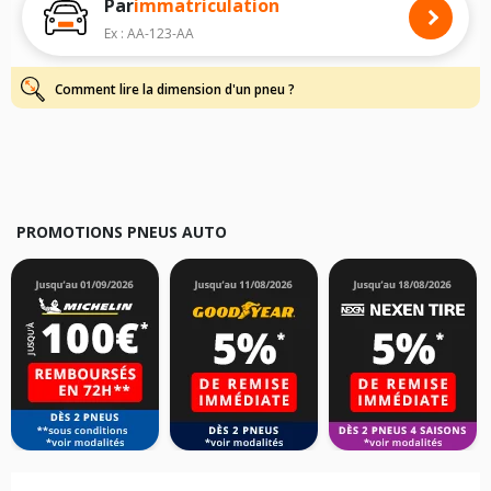
Par
immatriculation
Pour cela, veuillez sélectionner le modèle de votre véhicule ci-dessous :
Ex : AA-123-AA
Les résultats de votre recherche sont donnés à titre indicatif. Il est
fortement recommandé de vérifier en amont la dimension des pneus
montés sur votre véhicule, sans oublier les indices de charge et de
Comment lire la dimension d'un pneu ?
vitesse, indispensables pour que votre dimension soit complète.
PROMOTIONS PNEUS AUTO